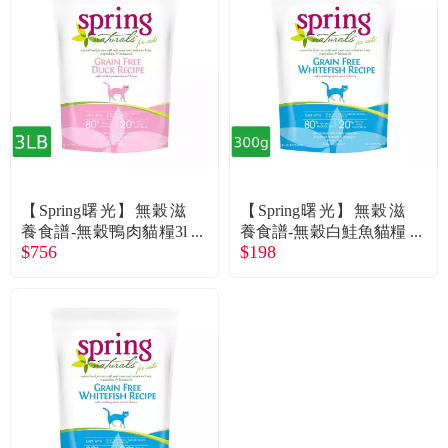
【Spring曙光】無穀滋
【Spring曙光】無穀滋
養食譜-無穀鴨肉貓糧3l
養食譜-無穀白鮭魚貓糧
$756
$198
b
300g