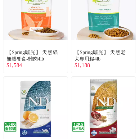
食品／健康食補
優惠券查詢
寵物
登入
名人嚴選
【Spring曙光】 天然貓
【Spring曙光】 天然老
優惠活動
無穀餐食-雞肉4lb
犬專用糧4lb
$1,584
$1,188
關於我們
合作提案
購物流程
會員專區