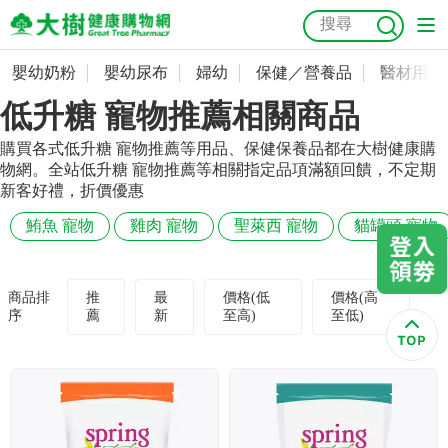
嬰幼奶粉
嬰幼尿布
婦幼
保健／營養品
醫材用品
嬰幼奶粉
會員資料及密碼修改
低升糖 寵物推薦相關商品
嬰幼尿布
常用收件人清單
抗菌
尿布
大樹獨家
益生菌
魚油
幼兒米餅
貓砂
購買各式低升糖 寵物推薦等用品、保健保養品都在大樹健康購
物網。全站低升糖 寵物推薦等相關指定品項滿額回饋，不定期
奶瓶奶嘴
婦幼
訂單查詢
新客好禮，折價優惠
鮪魚 寵物
雞肉 寵物
聖萊西 寵物
貓罐頭 寵物
保健／營養品
收藏清單
醫材用品
紅利點數查詢
商品排
推
最
價格(低
價格(高
序
薦
新
至高)
至低)
成人照護
購物金查詢
美容／個人清潔
優惠券領取