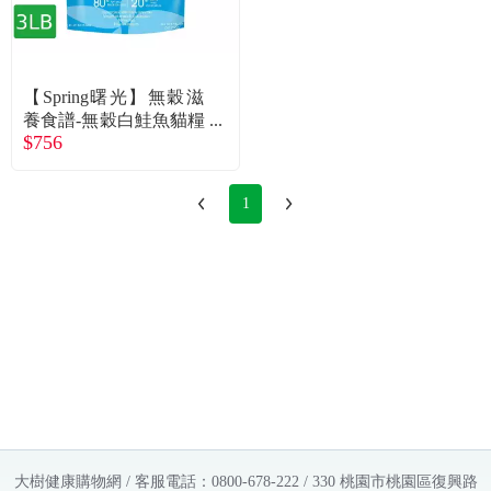
【Spring曙光】無穀滋
養食譜-無穀白鮭魚貓糧
$756
3lb
1
大樹健康購物網 / 客服電話：0800-678-222 / 330 桃園市桃園區復興路