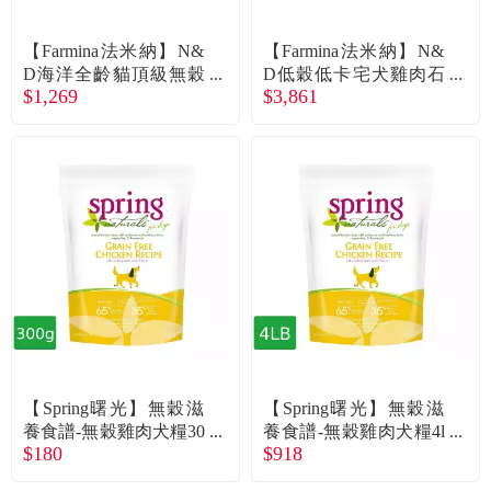
常見問題
【Farmina法米納】N&
【Farmina法米納】N&
折價券、紅利說明
D海洋全齡貓頂級無穀
D低穀低卡宅犬雞肉石
$1,269
$3,861
鯡魚甜橙1.5kg
榴潔牙顆粒12kg
【Spring曙光】無穀滋
【Spring曙光】無穀滋
養食譜-無穀雞肉犬糧30
養食譜-無穀雞肉犬糧4l
$180
$918
0g
b