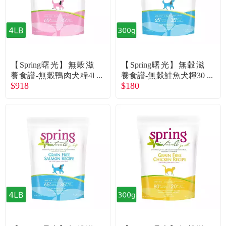
【Spring曙光】無穀滋
【Spring曙光】無穀滋
養食譜-無穀鴨肉犬糧4l
養食譜-無穀鮭魚犬糧30
$918
$180
b
0g