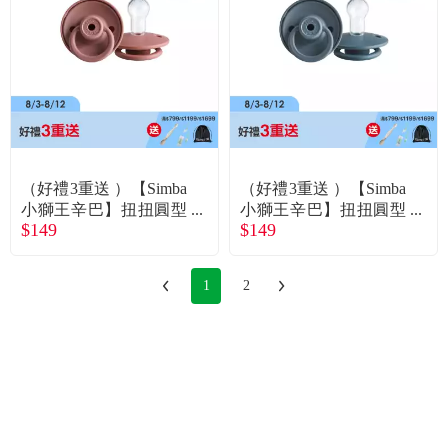
（好禮3重送 ）【Simba
（好禮3重送 ）【Simba
小獅王辛巴】扭扭圓型
小獅王辛巴】扭扭圓型
$149
$149
安撫奶嘴（全齡）-紅豆
安撫奶嘴（全齡）-藍紋
泥
乳酪
1
2