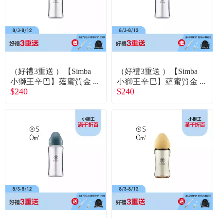
（好禮3重送 ）【Simba
（好禮3重送 ）【Simba
小獅王辛巴】蘊蜜質金
小獅王辛巴】蘊蜜質金
$240
$240
玻璃寬口防脹氣奶瓶-27
玻璃寬口防脹氣奶瓶-27
0ml-覓粉-圓孔S
0ml-治綠-圓孔S