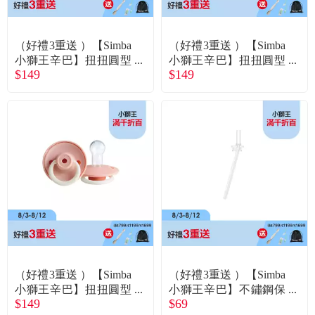
常見問題
折價券、紅利說明
（好禮3重送 ）【Simba
（好禮3重送 ）【Simba
小獅王辛巴】扭扭圓型
小獅王辛巴】扭扭圓型
$149
$149
安撫奶嘴（全齡）-鮮奶
夜光安撫奶嘴（全齡）-
茶
鮮奶茶
（好禮3重送 ）【Simba
（好禮3重送 ）【Simba
小獅王辛巴】扭扭圓型
小獅王辛巴】不鏽鋼保
$149
$69
夜光安撫奶嘴（全齡）-
溫瓶直通吸管替換組(單