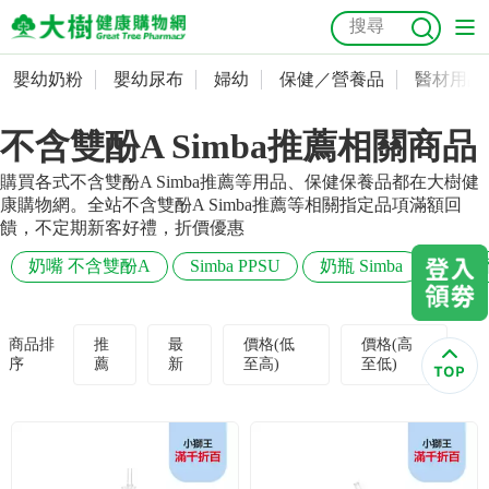
嬰幼奶粉
嬰幼尿布
婦幼
保健／營養品
醫材用品
嬰幼奶粉
會員資料及密碼修改
不含雙酚A Simba推薦相關商品
嬰幼尿布
常用收件人清單
抗菌
尿布
大樹獨家
益生菌
魚油
幼兒米餅
貓砂
購買各式不含雙酚A Simba推薦等用品、保健保養品都在大樹健
奶瓶奶嘴
婦幼
訂單查詢
康購物網。全站不含雙酚A Simba推薦等相關指定品項滿額回
饋，不定期新客好禮，折價優惠
保健／營養品
收藏清單
奶嘴 不含雙酚A
Simba PPSU
奶瓶 Simba
奶瓶 
醫材用品
紅利點數查詢
商品排
推
最
價格(低
價格(高
序
薦
新
至高)
至低)
成人照護
購物金查詢
美容／個人清潔
優惠券領取