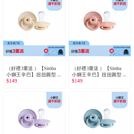
（好禮3重送 ）【Simba
（好禮3重送 ）【Simba
小獅王辛巴】扭扭圓型
小獅王辛巴】扭扭圓型
$149
$149
安撫奶嘴（全齡）-優格
安撫奶嘴（全齡）-草莓
慕斯