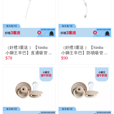
食品／健康食補
優惠券查詢
寵物
登入
名人嚴選
優惠活動
（好禮3重送 ）【Simba
（好禮3重送 ）【Simba
小獅王辛巴】直通吸管
小獅王辛巴】防噴吸管
$78
$90
替換組(400ml專用)
替換組(300ml專用)
關於我們
合作提案
購物流程
會員專區