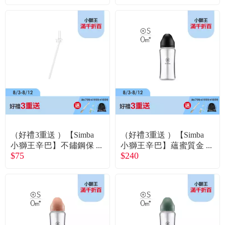
草莓慕斯
入/330ml專用)
（好禮3重送 ）【Simba
（好禮3重送 ）【Simba
小獅王辛巴】不鏽鋼保
小獅王辛巴】蘊蜜質金
$75
$240
溫瓶直通吸管替換組(單
玻璃寬口防脹氣奶瓶-27
入/450ml專用)
0ml-蒔黑-圓孔S