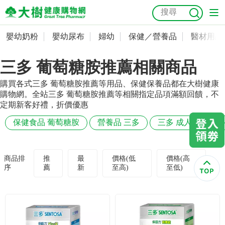
嬰幼奶粉
嬰幼尿布
婦幼
保健／營養品
醫材用品
嬰幼奶粉
會員資料及密碼修改
三多 葡萄糖胺推薦相關商品
嬰幼尿布
常用收件人清單
抗菌
尿布
大樹獨家
益生菌
魚油
幼兒米餅
貓砂
購買各式三多 葡萄糖胺推薦等用品、保健保養品都在大樹健康
奶瓶奶嘴
婦幼
訂單查詢
購物網。全站三多 葡萄糖胺推薦等相關指定品項滿額回饋，不
定期新客好禮，折價優惠
保健／營養品
收藏清單
保健食品 葡萄糖胺
營養品 三多
三多 成人
三多
醫材用品
紅利點數查詢
商品排
推
最
價格(低
價格(高
序
薦
新
至高)
至低)
成人照護
購物金查詢
美容／個人清潔
優惠券領取