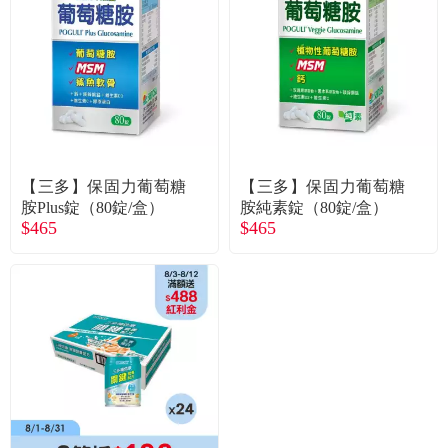
食品／健康食補
優惠券查詢
寵物
登入
名人嚴選
優惠活動
【三多】保固力葡萄糖
【三多】保固力葡萄糖
胺Plus錠（80錠/盒）
胺純素錠（80錠/盒）
$465
$465
關於我們
合作提案
購物流程
會員專區