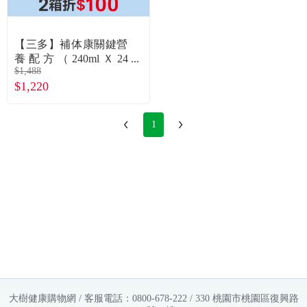
常見問題
折價券、紅利說明
【三多】補体康關鍵營
養配方（240mlＸ24
$1,488
罐）
$1,220
1
大樹健康購物網 / 客服電話：0800-678-222 / 330 桃園市桃園區復興路