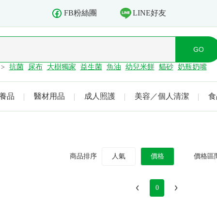
LINE好友
FB粉絲團
抗菌
尿布
大樹獨家
益生菌
魚油
幼兒米餅
貓砂
奶瓶奶嘴
>
養品
醫材用品
成人照護
美容／個人清潔
食
商品排序
人氣
價格
價格區
0