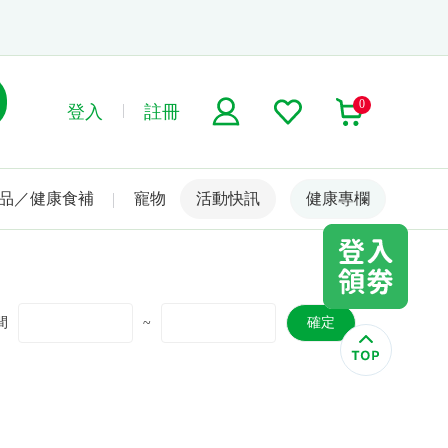
0
登入
註冊
品／健康食補
寵物
活動快訊
名人嚴選
健康專欄
間
~
確定