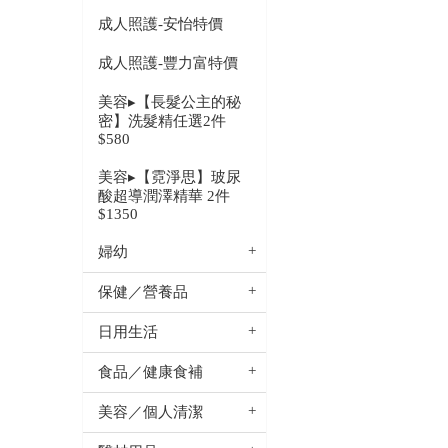
成人照護-安怡特價
成人照護-豐力富特價
美容▸【長髮公主的秘
密】洗髮精任選2件
$580
美容▸【霓淨思】玻尿
酸超導潤澤精華 2件
$1350
婦幼
保健／營養品
日用生活
食品／健康食補
美容／個人清潔