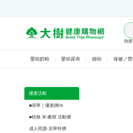
熱搜 
嬰幼奶粉
嬰幼尿布
婦幼
保健／營
優惠活動
■添寧｜優惠價08
■桂格 米/麥精 活動價
成人照護-克寧特價