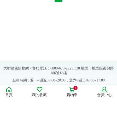
常見問題
折價券、紅利說明
大樹健康購物網 / 客服電話：0800-678-222 / 330 桃園市桃園區復興路
186號18樓
服務時間 : 週一~週五09:00~20:00，週六~週日09:00~17:00
Copyright © 2016 大樹連鎖藥局. All Rights Reserved.
0
首頁
我的收藏
購物車
會員中心
販售業者資料：
許可執照字號：桃字市藥販字第623202B480 號
藥商名稱：大樹醫藥股份有限公司
藥商地址：桃園市桃園區復興路186號18樓
食品業者登錄字號：H-112803476-00000-6