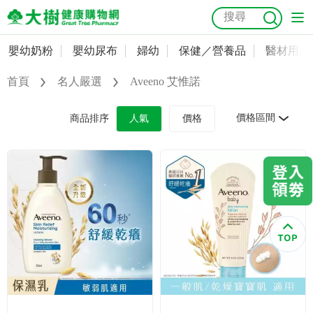
嬰幼奶粉
嬰幼尿布
婦幼
保健／營養品
醫材用品
嬰幼奶粉
會員資料及密碼修改
首頁
名人嚴選
Aveeno 艾惟諾
嬰幼尿布
常用收件人清單
抗菌
尿布
大樹獨家
益生菌
魚油
幼兒米餅
貓砂
價格區間
商品排序
人氣
價格
奶瓶奶嘴
婦幼
訂單查詢
保健／營養品
收藏清單
醫材用品
紅利點數查詢
成人照護
購物金查詢
美容／個人清潔
優惠券領取