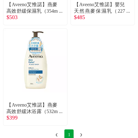
食品／健康食補
優惠券查詢
【Aveeno艾惟諾】燕麥
【Aveeno艾惟諾】嬰兒
高效舒緩保濕乳（354m
天然燕麥保濕乳（227
$503
$485
l）
g）
寵物
登入
名人嚴選
優惠活動
關於我們
合作提案
【Aveeno艾惟諾】燕麥
購物流程
高效舒緩沐浴露（532m
$399
l）
會員專區
1