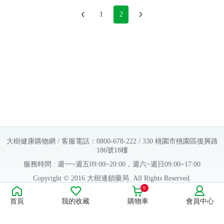
常見問題
1
2
折價券、紅利說明
大樹健康購物網 / 客服電話：0800-678-222 / 330 桃園市桃園區復興路
186號18樓
服務時間 : 週一~週五09:00~20:00，週六~週日09:00~17:00
Copyright © 2016 大樹連鎖藥局. All Rights Reserved.
0
販售業者資料：
首頁
我的收藏
購物車
會員中心
許可執照字號：桃字市藥販字第623202B480 號
藥商名稱：大樹醫藥股份有限公司
藥商地址：桃園市桃園區復興路186號18樓