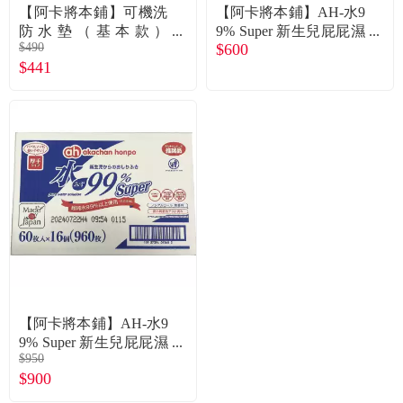
食品／健康食補
優惠券查詢
【阿卡將本鋪】可機洗
【阿卡將本鋪】AH-水9
防水墊（基本款）
9% Super 新生兒屁屁濕
$490
$600
（綠）
紙巾 一般型16包入(90
寵物
登入
$441
抽)
名人嚴選
優惠活動
關於我們
合作提案
購物流程
【阿卡將本鋪】AH-水9
9% Super 新生兒屁屁濕
會員專區
$950
紙巾 加厚型16包入
$900