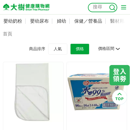
嬰幼奶粉
嬰幼尿布
婦幼
保健／營養品
醫材用品
嬰幼奶粉
會員資料及密碼修改
首頁
嬰幼尿布
常用收件人清單
抗菌
尿布
大樹獨家
益生菌
魚油
幼兒米餅
貓砂
價格區間
商品排序
人氣
價格
奶瓶奶嘴
婦幼
訂單查詢
保健／營養品
收藏清單
醫材用品
紅利點數查詢
成人照護
購物金查詢
美容／個人清潔
優惠券領取