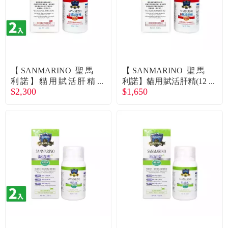
【SANMARINO 聖馬
【SANMARINO 聖馬
利諾】貓用賦活肝精
利諾】貓用賦活肝精(12
$2,300
$1,650
（120ml/瓶）X2入組
0ml/瓶)（廠商直送）
（廠商直送）