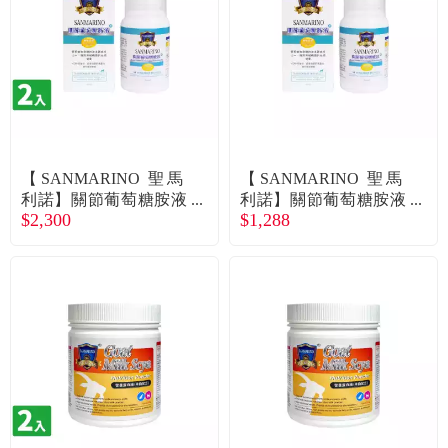
常見問題
折價券、紅利說明
【SANMARINO 聖馬
【SANMARINO 聖馬
利諾】關節葡萄糖胺液
利諾】關節葡萄糖胺液
$2,300
$1,288
（犬用）（120ml/瓶）
(犬用)(120ml/瓶)（廠商
X2入組（廠商直送）
直送）