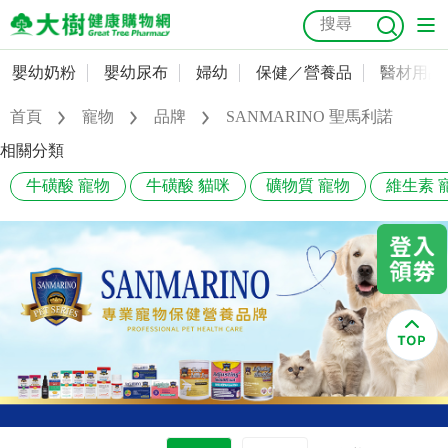
嬰幼奶粉
嬰幼尿布
婦幼
保健／營養品
醫材用品
嬰幼奶粉
會員資料及密碼修改
首頁
寵物
品牌
SANMARINO 聖馬利諾
嬰幼尿布
常用收件人清單
抗菌
尿布
大樹獨家
益生菌
魚油
幼兒米餅
貓砂
相關分類
奶瓶奶嘴
牛磺酸 寵物
牛磺酸 貓咪
礦物質 寵物
維生素 
婦幼
訂單查詢
保健／營養品
收藏清單
醫材用品
紅利點數查詢
成人照護
購物金查詢
美容／個人清潔
優惠券領取