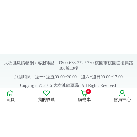
大樹健康購物網 / 客服電話：0800-678-222 / 330 桃園市桃園區復興路
186號18樓
服務時間 : 週一~週五09:00~20:00，週六~週日09:00~17:00
Copyright © 2016 大樹連鎖藥局. All Rights Reserved.
0
販售業者資料：
首頁
我的收藏
購物車
會員中心
許可執照字號：桃字市藥販字第623202B480 號
藥商名稱：大樹醫藥股份有限公司
藥商地址：桃園市桃園區復興路186號18樓
食品業者登錄字號：H-112803476-00000-6
康德科技 系統設計