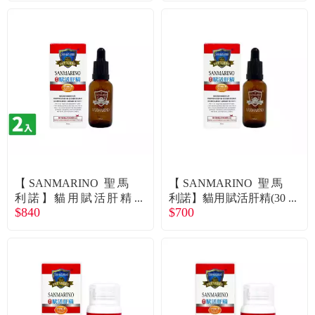
【SANMARINO 聖馬
【SANMARINO 聖馬
利諾】貓用賦活肝精
利諾】貓用賦活肝精(30
$840
$700
（30ml/瓶）X2入組
ml/瓶)（廠商直送）
（廠商直送）