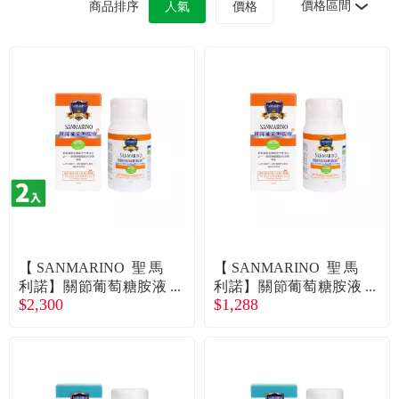
價格區間
商品排序
人氣
價格
食品／健康食補
優惠券查詢
寵物
登入
名人嚴選
優惠活動
關於我們
合作提案
【SANMARINO 聖馬
【SANMARINO 聖馬
利諾】關節葡萄糖胺液
利諾】關節葡萄糖胺液
$2,300
$1,288
（貓用）（120ml/瓶）
(貓用)(120ml/瓶)（廠商
購物流程
X2入組（廠商直送）
直送）
會員專區