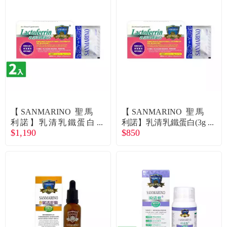
【SANMARINO 聖馬
【SANMARINO 聖馬
利諾】乳清乳鐵蛋白
利諾】乳清乳鐵蛋白(3g
$1,190
$850
（3g * 12包/盒）X2入
* 12包/盒)（廠商直送）
組（廠商直送）