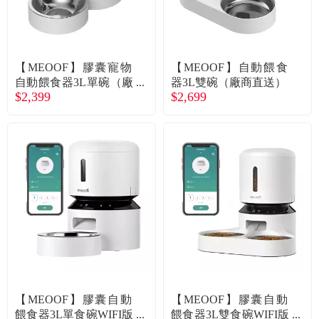
食品／健康食補
優惠券查詢
寵物
登入
【MEOOF】膠囊寵物
【MEOOF】自動餵食
自動餵食器3L單碗（廠
器3L雙碗（廠商直送）
名人嚴選
$2,399
$2,699
商直送）
優惠活動
關於我們
合作提案
購物流程
會員專區
【MEOOF】膠囊自動
【MEOOF】膠囊自動
餵食器3L單食碗WIFI版
餵食器3L雙食碗WIFI版