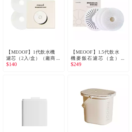
【MEOOF】1代飲水機
【MEOOF】1.5代飲水
濾芯（2入/盒）（廠商
機麥飯石濾芯（盒）
$140
$249
直送）
（廠商直送）