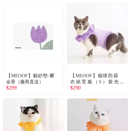
【MEOOF】貓砂墊-鬱
【MEOOF】貓咪防舔
金香（廠商直送）
衣絕育服（S）紫色
$299
$290
（廠商直送）