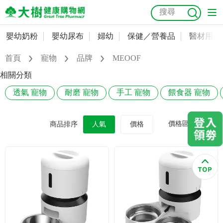
嬰幼奶粉
嬰幼尿布
婦幼
保健／營養品
醫材用品
嬰幼奶粉
會員資料及密碼修改
首頁
寵物
品牌
MEOOF
嬰幼尿布
常用收件人清單
抗菌
尿布
大樹獨家
益生菌
魚油
幼兒米餅
貓砂
相關分類
奶瓶奶嘴
透氣 寵物
耐磨 寵物
手工 寵物
餵食器 寵物
婦幼
訂單查詢
保健／營養品
收藏清單
價格區間
商品排序
人氣
價格
醫材用品
紅利點數查詢
成人照護
購物金查詢
美容／個人清潔
優惠券領取