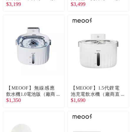
常見問題
$3,199
$3,499
（廠商直送）
（廠商直送）
折價券、紅利說明
【MEOOF】無線感應
【MEOOF】1.5代鋰電
飲水機1.0電池版（廠商
池充電飲水機（廠商直
$1,350
$1,690
直送）
送）