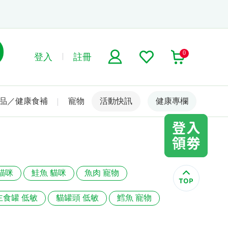
0
登入
註冊
品／健康食補
寵物
活動快訊
名人嚴選
健康專欄
貓咪
鮭魚 貓咪
魚肉 寵物
主食罐 低敏
貓罐頭 低敏
鱈魚 寵物