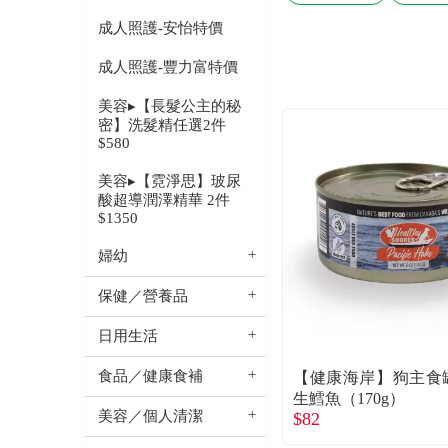
成人照護-安怡特價
成人照護-豐力富特價
美容▸【長髮公主的秘
密】洗髮精任選2件
$580
美容▸【霓淨思】玻尿
酸超導潤澤精華 2件
$1350
婦幼
保健／營養品
日用生活
食品／健康食補
【健康海岸】狗主食
生鱈魚（170g）
美容／個人清潔
$82