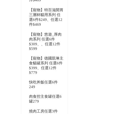
件$469
【寵物】特百滋開胃
三層杯貓用系列 任
選6件$249、任選12
件$469
【寵物】悠遊_厚肉
肉系列 任選6件
$309、、任選12件
$599
【寵物】德國凱琳主
食貓罐系列 任選6件
$399、任選12件
$779
快吃丼飯任選6件
249
肉食控主食罐任選6
罐279
燒肉工房任選3件