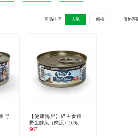
商品排序
人氣
價格
價格區
罐 野
【健康海岸】貓主食罐
野生鮭魚（肉泥）100g
$67