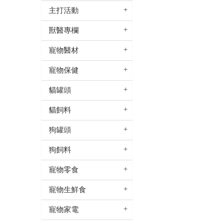
主打活動
獸醫專欄
寵物醫材
寵物保健
貓罐頭
貓飼料
狗罐頭
狗飼料
寵物零食
寵物生鮮食
寵物家電