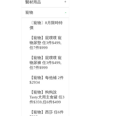
醫材用品
寵物
〔寵物〕8月限時特
價
【寵物】屁噗噗 寵
物尿墊 任3件$499,
任7件$999
【寵物】屁噗噗 寵
物尿褲 任3件$499,
任7件$999
【寵物】每他補 2件
$2934
【寵物】狗狗說
Tasty犬用主食罐 任3
件$359,任6件$499
【寵物】西莎 任6件