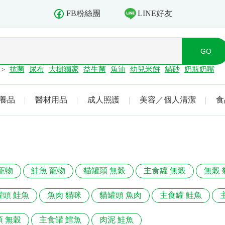
LINE好友
FB粉絲團
抗菌
尿布
大樹獨家
益生菌
魚油
幼兒米餅
貓砂
奶瓶奶嘴
>
養品
醫材用品
成人照護
美容／個人清潔
食
寵物
鮭魚 寵物
貓罐頭 無穀
主食罐 無穀
無穀 
罐頭 鮭魚
魚肉 貓咪
貓罐頭 魚肉
主食罐 鮭魚
 無穀
主食罐 鱈魚
肉泥 鮭魚