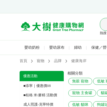
熱搜 
嬰幼奶粉
嬰幼尿布
婦幼
保健／營
首頁
寵物
品牌
健康海岸
相關分類
優惠活動
無穀 寵物
低敏 
■添寧｜優惠價08
寵物 主食罐
貓
■桂格 米/麥精 活動價
成人照護-克寧特價
低敏 貓咪
狗罐頭