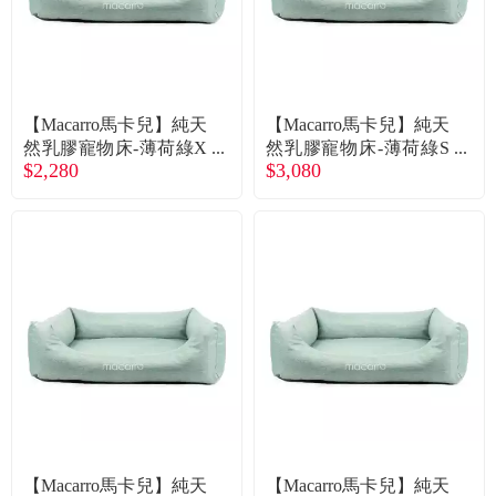
食品／健康食補
優惠券查詢
寵物
登入
【Macarro馬卡兒】純天
【Macarro馬卡兒】純天
名人嚴選
然乳膠寵物床-薄荷綠X
然乳膠寵物床-薄荷綠S
$2,280
$3,080
S（廠商直送）
（廠商直送）
優惠活動
關於我們
合作提案
購物流程
會員專區
【Macarro馬卡兒】純天
【Macarro馬卡兒】純天