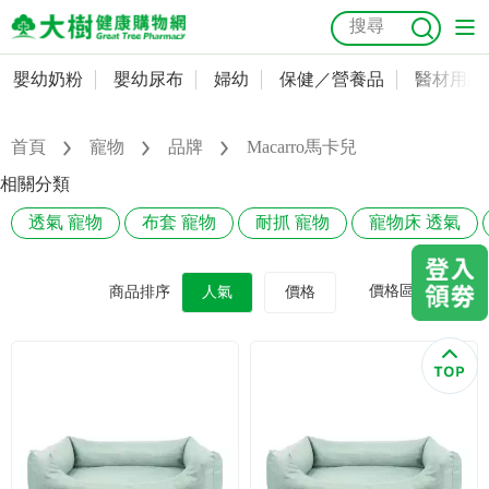
嬰幼奶粉
嬰幼尿布
婦幼
保健／營養品
醫材用品
嬰幼奶粉
會員資料及密碼修改
嬰幼尿布
常用收件人清單
首頁
寵物
品牌
Macarro馬卡兒
抗菌
尿布
大樹獨家
益生菌
魚油
幼兒米餅
貓砂
相關分類
奶瓶奶嘴
婦幼
訂單查詢
透氣 寵物
布套 寵物
耐抓 寵物
寵物床 透氣
保健／營養品
收藏清單
價格區間
商品排序
人氣
價格
醫材用品
紅利點數查詢
成人照護
購物金查詢
美容／個人清潔
優惠券領取