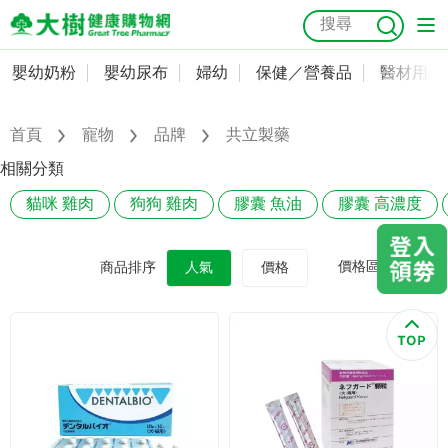
嬰幼奶粉
嬰幼尿布
婦幼
保健／營養品
醫材用品
嬰幼奶粉
會員資料及密碼修改
嬰幼尿布
常用收件人清單
首頁
寵物
品牌
共立製藥
抗菌
尿布
大樹獨家
益生菌
魚油
幼兒米餅
貓砂
相關分類
奶瓶奶嘴
婦幼
訂單查詢
貓咪 雞肉
狗狗 雞肉
膠囊 魚油
膠囊 高濃度
保健／營養品
收藏清單
價格區間
商品排序
人氣
價格
醫材用品
紅利點數查詢
成人照護
購物金查詢
美容／個人清潔
優惠券領取