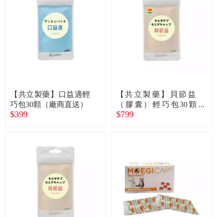
【共立製藥】口益適輕
【共立製藥】貝節益
巧包30顆（廠商直送）
（膠囊）輕巧包30顆
$399
$799
（廠商直送）