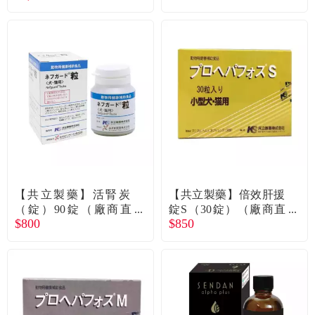
【共立製藥】活腎炭
【共立製藥】倍效肝援
（錠）90錠（廠商直
錠S（30錠）（廠商直
$800
$850
送）
送）