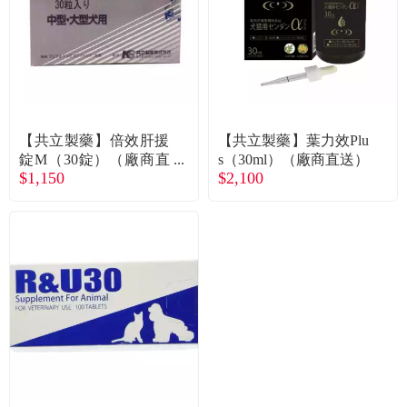
【共立製藥】倍效肝援
【共立製藥】葉力效Plu
錠M（30錠）（廠商直
s（30ml）（廠商直送）
$1,150
$2,100
送）