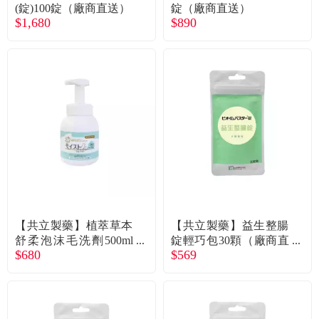
常見問題
(錠)100錠（廠商直送）
錠（廠商直送）
$1,680
$890
折價券、紅利說明
【共立製藥】植萃草本
【共立製藥】益生整腸
舒柔泡沫毛洗劑500ml
錠輕巧包30顆（廠商直
$680
$569
（廠商直送）
送）