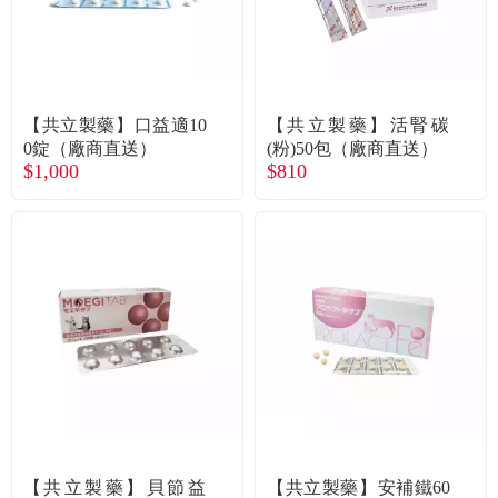
食品／健康食補
優惠券查詢
寵物
登入
【共立製藥】口益適10
【共立製藥】活腎碳
名人嚴選
0錠（廠商直送）
(粉)50包（廠商直送）
$1,000
$810
優惠活動
關於我們
合作提案
購物流程
會員專區
【共立製藥】貝節益
【共立製藥】安補鐵60