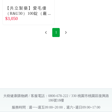
【共立製藥】愛毛優
（R&U30）100錠（廠
$3,050
商直送）
1
大樹健康購物網 / 客服電話：0800-678-222 / 330 桃園市桃園區復興路
186號18樓
服務時間 : 週一~週五09:00~20:00，週六~週日09:00~17:00