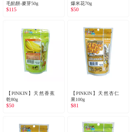
常見問題
毛餡餅-麥芽50g
爆米花70g
$115
$50
折價券、紅利說明
【PINKIN】天然香蕉
【PINKIN】天然杏仁
乾80g
果100g
$50
$81