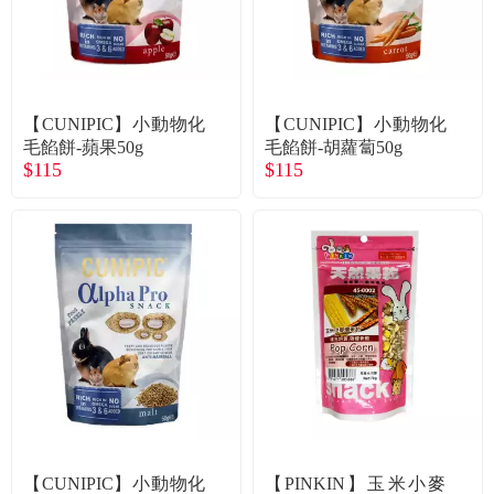
食品／健康食補
優惠券查詢
寵物
登入
【CUNIPIC】小動物化
【CUNIPIC】小動物化
名人嚴選
毛餡餅-蘋果50g
毛餡餅-胡蘿蔔50g
$115
$115
優惠活動
關於我們
合作提案
購物流程
會員專區
【CUNIPIC】小動物化
【PINKIN】玉米小麥