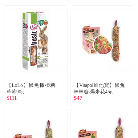
【LoLo】鼠兔棒棒糖-
【Vitapol維他寶】鼠兔
草莓90g
棒棒糖-爆米花45g
$111
$47