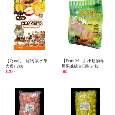
【Q-nni】 寵物鼠水果
【Petty Man】小動物專
大餐1.2kg
用果凍綜合口味24粒
$200
$85