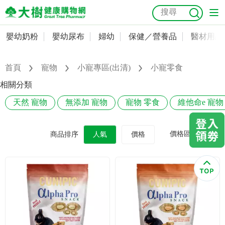
嬰幼奶粉
嬰幼尿布
婦幼
保健／營養品
醫材用品
嬰幼奶粉
會員資料及密碼修改
嬰幼尿布
常用收件人清單
首頁
寵物
小寵專區(出清)
小寵零食
抗菌
尿布
大樹獨家
益生菌
魚油
幼兒米餅
貓砂
相關分類
奶瓶奶嘴
婦幼
訂單查詢
天然 寵物
無添加 寵物
寵物 零食
維他命e 寵物
保健／營養品
收藏清單
價格區間
商品排序
人氣
價格
醫材用品
紅利點數查詢
成人照護
購物金查詢
美容／個人清潔
優惠券領取