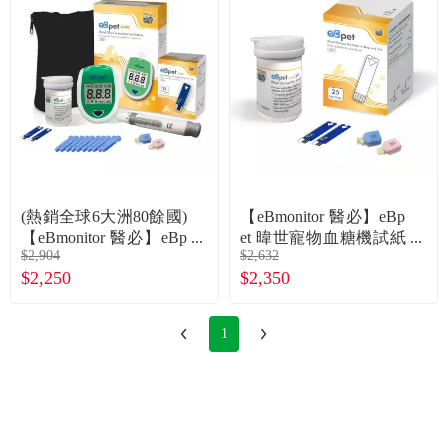
(熱銷全球6大洲80餘國)
【eBmonitor 醫必】eBp
【eBmonitor 醫必】eBp
et 暐世寵物血糖機試紙
$2,904
$2,632
et寵物血糖機套組+試紙
（25片裝X4盒）（廠商
$2,250
$2,350
兩盒【守護毛小孩套
直送）
組】（廠商直送）
1