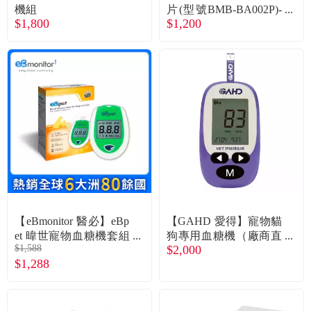
常見問題
機組
片(型號BMB-BA002P)-
$1,800
$1,200
含50入採血針
折價券、紅利說明
【eBmonitor 醫必】eBp
【GAHD 愛得】寵物貓
et 暐世寵物血糖機套組
狗專用血糖機（廠商直
$1,588
$2,000
（內含一盒試紙25片）
送）
$1,288
（廠商直送）