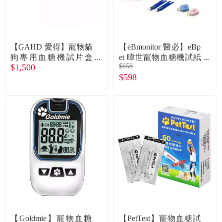
食品／健康食補
優惠券查詢
寵物
登入
【GAHD 愛得】寵物貓
【eBmonitor 醫必】eBp
狗專用血糖機試片盒
et 暐世寵物血糖機試紙
名人嚴選
$1,500
$658
（50入）（廠商直送）
（25片裝）（廠商直
$598
送）
優惠活動
關於我們
合作提案
購物流程
會員專區
【Goldmie】寵物血糖
【PetTest】寵物血糖試