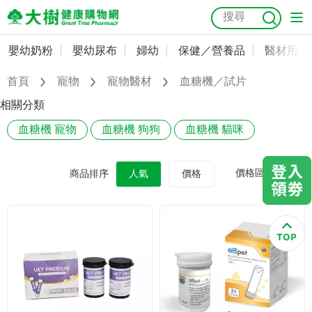
嬰幼奶粉
嬰幼尿布
婦幼
保健／營養品
醫材用品
嬰幼奶粉
會員資料及密碼修改
首頁
寵物
寵物醫材
血糖機／試片
嬰幼尿布
常用收件人清單
抗菌
尿布
大樹獨家
益生菌
魚油
幼兒米餅
貓砂
相關分類
奶瓶奶嘴
血糖機 寵物
血糖機 狗狗
血糖機 貓咪
婦幼
訂單查詢
保健／營養品
收藏清單
價格區間
商品排序
人氣
價格
醫材用品
紅利點數查詢
成人照護
購物金查詢
美容／個人清潔
優惠券領取