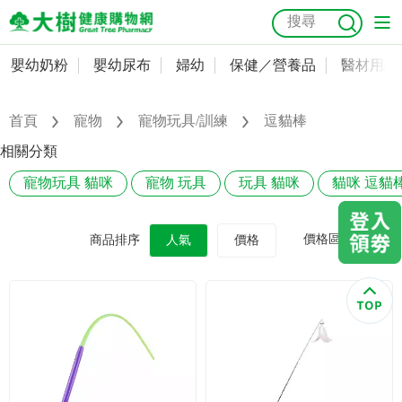
嬰幼奶粉
嬰幼尿布
婦幼
保健／營養品
醫材用品
嬰幼奶粉
會員資料及密碼修改
嬰幼尿布
常用收件人清單
首頁
寵物
寵物玩具/訓練
逗貓棒
抗菌
尿布
大樹獨家
益生菌
魚油
幼兒米餅
貓砂
相關分類
奶瓶奶嘴
婦幼
訂單查詢
寵物玩具 貓咪
寵物 玩具
玩具 貓咪
貓咪 逗貓
保健／營養品
收藏清單
價格區間
商品排序
人氣
價格
醫材用品
紅利點數查詢
成人照護
購物金查詢
美容／個人清潔
優惠券領取