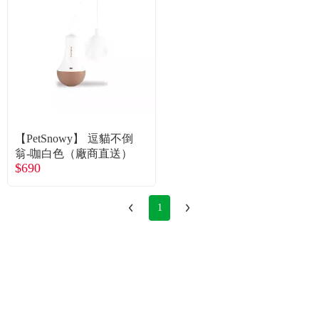
【PetSnowy】 逗貓不倒
翁-咖白色（廠商直送）
$690
1