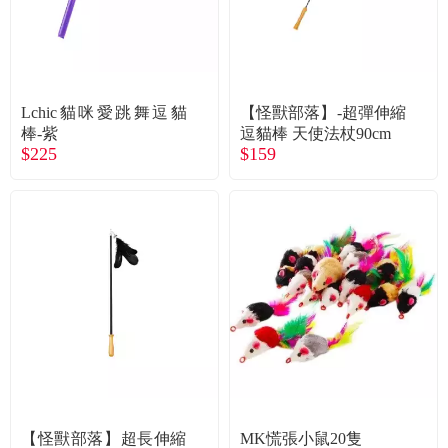
食品／健康食補
優惠券查詢
寵物
登入
Lchic貓咪愛跳舞逗貓
【怪獸部落】-超彈伸縮
名人嚴選
棒-紫
逗貓棒 天使法杖90cm
$225
$159
優惠活動
關於我們
合作提案
購物流程
會員專區
【怪獸部落】超長伸縮
MK慌張小鼠20隻