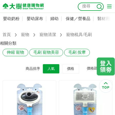
嬰幼奶粉
嬰幼尿布
婦幼
保健／營養品
醫材用品
嬰幼奶粉
會員資料及密碼修改
嬰幼尿布
常用收件人清單
首頁
寵物
寵物清潔
寵物梳具/毛刷
抗菌
尿布
大樹獨家
益生菌
魚油
幼兒米餅
貓砂
相關分類
奶瓶奶嘴
婦幼
訂單查詢
伸縮 寵物
毛刷 寵物美容
毛刷 按摩
保健／營養品
收藏清單
價格區間
商品排序
人氣
價格
醫材用品
紅利點數查詢
成人照護
購物金查詢
美容／個人清潔
優惠券領取