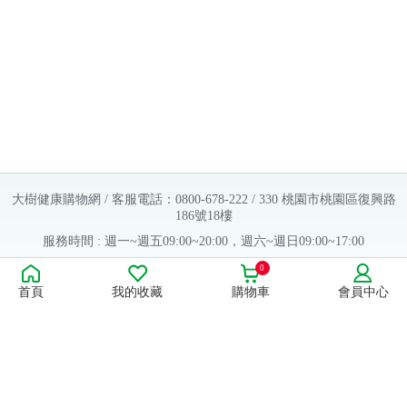
大樹健康購物網 / 客服電話：0800-678-222 / 330 桃園市桃園區復興路
186號18樓
服務時間 : 週一~週五09:00~20:00，週六~週日09:00~17:00
Copyright © 2016 大樹連鎖藥局. All Rights Reserved.
0
首頁
我的收藏
購物車
會員中心
販售業者資料：
許可執照字號：桃字市藥販字第623202B480 號
藥商名稱：大樹醫藥股份有限公司
藥商地址：桃園市桃園區復興路186號18樓
食品業者登錄字號：H-112803476-00000-6
康德科技 系統設計