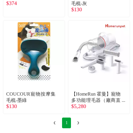
常見問題
$374
毛梳-灰
$130
折價券、紅利說明
COUCOUR寵物按摩集
【HomeRun 霍曼】寵物
毛梳-墨綠
多功能理毛器（廠商直
$130
$5,280
送）
1