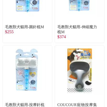
食品／健康食補
優惠券查詢
寵物
登入
毛教獸犬貓用-圓針梳M
毛教獸犬貓用-伸縮魔力
名人嚴選
$255
梳M
$374
優惠活動
關於我們
合作提案
購物流程
會員專區
毛教獸犬貓用-按摩針梳
COUCOUR寵物按摩集