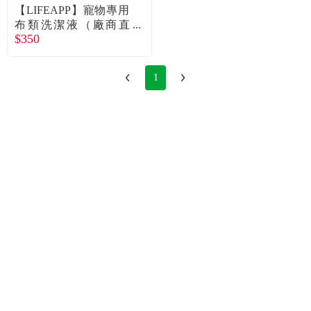
食品／健康食補
優惠券查詢
【LIFEAPP】寵物專用
布類洗潔液（廠商直
$350
送）
寵物
登入
1
名人嚴選
優惠活動
關於我們
合作提案
購物流程
會員專區