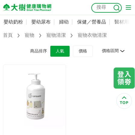
嬰幼奶粉
嬰幼尿布
婦幼
保健／營養品
醫材用品
嬰幼奶粉
會員資料及密碼修改
首頁
寵物
寵物清潔
寵物衣物清潔
嬰幼尿布
常用收件人清單
抗菌
尿布
大樹獨家
益生菌
魚油
幼兒米餅
貓砂
價格區間
商品排序
人氣
價格
奶瓶奶嘴
婦幼
訂單查詢
保健／營養品
收藏清單
醫材用品
紅利點數查詢
成人照護
購物金查詢
美容／個人清潔
優惠券領取