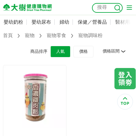
嬰幼奶粉
嬰幼尿布
婦幼
保健／營養品
醫材用品
嬰幼奶粉
會員資料及密碼修改
首頁
寵物
寵物零食
寵物調味粉
嬰幼尿布
常用收件人清單
抗菌
尿布
大樹獨家
益生菌
魚油
幼兒米餅
貓砂
價格區間
商品排序
人氣
價格
奶瓶奶嘴
婦幼
訂單查詢
保健／營養品
收藏清單
醫材用品
紅利點數查詢
成人照護
購物金查詢
美容／個人清潔
優惠券領取