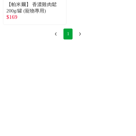
食品／健康食補
優惠券查詢
【帕米爾】 香濃雞肉鬆
200g/罐 (寵物專用)
$169
寵物
登入
1
名人嚴選
優惠活動
關於我們
合作提案
購物流程
會員專區