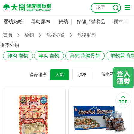
嬰幼奶粉
嬰幼尿布
婦幼
保健／營養品
醫材用品
嬰幼奶粉
會員資料及密碼修改
首頁
寵物
寵物零食
寵物起司
嬰幼尿布
常用收件人清單
抗菌
尿布
大樹獨家
益生菌
魚油
幼兒米餅
貓砂
相關分類
奶瓶奶嘴
雞肉 寵物
羊肉 寵物
高鈣 強健骨骼
礦物質 寵
婦幼
訂單查詢
保健／營養品
收藏清單
價格區間
商品排序
人氣
價格
醫材用品
紅利點數查詢
成人照護
購物金查詢
美容／個人清潔
優惠券領取