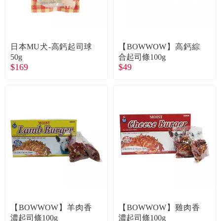
食品／健康食補
優惠券查詢
寵物
登入
日本MU犬-高鈣起司球
【BOWWOW】高鈣綜
50g
合起司條100g
名人嚴選
$169
$49
優惠活動
關於我們
合作提案
購物流程
會員專區
【BOWWOW】羊肉香
【BOWWOW】雞肉香
濃起司條100g
濃起司條100g