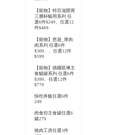
【寵物】特百滋開胃
三層杯貓用系列 任
選6件$249、任選12
件$469
【寵物】悠遊_厚肉
肉系列 任選6件
$309、、任選12件
$599
【寵物】德國凱琳主
食貓罐系列 任選6件
$399、任選12件
$779
快吃丼飯任選6件
249
肉食控主食罐任選6
罐279
燒肉工房任選3件