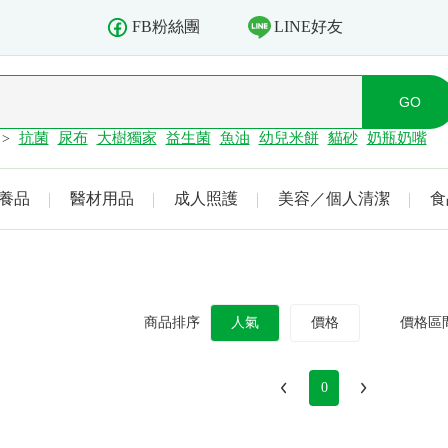
LINE好友
FB粉絲團
抗菌
尿布
大樹獨家
益生菌
魚油
幼兒米餅
貓砂
奶瓶奶嘴
>
養品
醫材用品
成人照護
美容／個人清潔
食
商品排序
人氣
價格
價格區
0