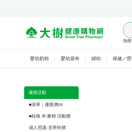
熱搜 
嬰幼奶粉
嬰幼尿布
婦幼
保健／營
優惠活動
■添寧｜優惠價08
■桂格 米/麥精 活動價
成人照護-克寧特價