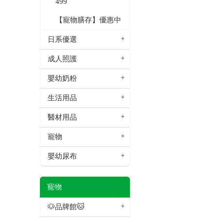
499
【寵物膳存】優惠中
日系優選
成人照護
嬰幼奶粉
生活用品
醫材用品
寵物
嬰幼尿布
寵物
🐶品牌館🐱