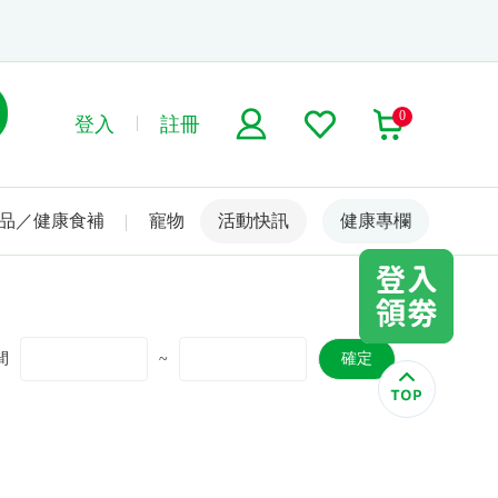
0
登入
註冊
品／健康食補
寵物
活動快訊
名人嚴選
健康專欄
間
~
確定