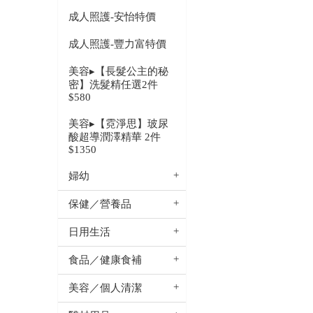
成人照護-安怡特價
成人照護-豐力富特價
美容▸【長髮公主的秘
密】洗髮精任選2件
$580
美容▸【霓淨思】玻尿
酸超導潤澤精華 2件
$1350
婦幼
保健／營養品
日用生活
食品／健康食補
美容／個人清潔