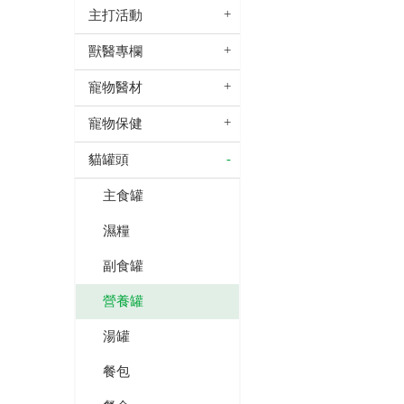
主打活動
獸醫專欄
寵物醫材
寵物保健
貓罐頭
主食罐
濕糧
副食罐
營養罐
湯罐
餐包