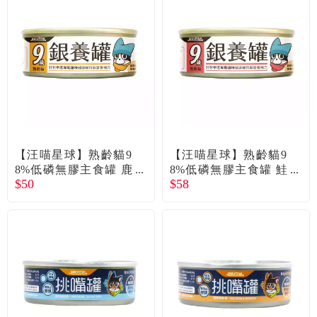
【汪喵星球】熟齡貓9
【汪喵星球】熟齡貓9
8%低磷無膠主食罐 鹿
8%低磷無膠主食罐 鮭
$50
$58
野土雞（80g）
魚雞肉（80g）