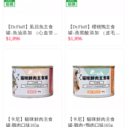
食品／健康食補
優惠券查詢
寵物
登入
【Dr.Fluff】虱目魚主食
【Dr.Fluff】櫻桃鴨主食
罐-魚油添加 （心血管
罐-燕窩酸添加 （皮毛
名人嚴選
$1,896
$1,896
保健） （80g*24/箱）
保健） （80g*24/箱）
（廠商直送）
（廠商直送）
優惠活動
關於我們
合作提案
購物流程
會員專區
【卡尼】貓咪鮮肉主食
【卡尼】貓咪鮮肉主食
罐-雞肉口味165g
罐-雞肉+鴨肉口味165g