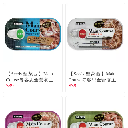
【Seeds 聖萊西】Main
【Seeds 聖萊西】Main
Course每客思全營養主
Course每客思全營養主
$39
$39
食貓罐-白身鮪魚+吻仔
食貓罐-純雞肉（115g）
魚（115g）