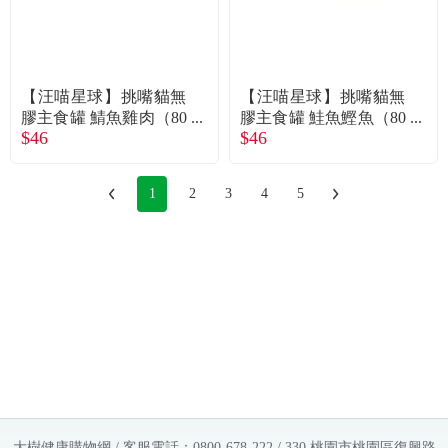
【汪喵星球】挑嘴貓無
【汪喵星球】挑嘴貓無
膠主食罐 鯖魚雞肉（80
膠主食罐 鮭魚鰹魚（80
$46
$46
g）
g）
1
2
3
4
5
大樹健康購物網 / 客服電話：0800-678-222 / 330 桃園市桃園區復興路