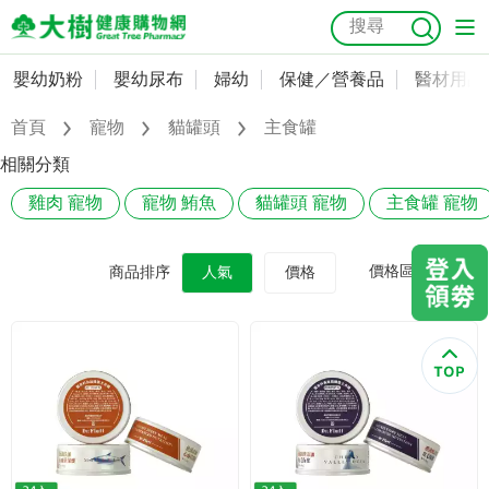
嬰幼奶粉
嬰幼尿布
婦幼
保健／營養品
醫材用品
嬰幼奶粉
會員資料及密碼修改
首頁
寵物
貓罐頭
主食罐
嬰幼尿布
常用收件人清單
抗菌
尿布
大樹獨家
益生菌
魚油
幼兒米餅
貓砂
相關分類
奶瓶奶嘴
雞肉 寵物
寵物 鮪魚
貓罐頭 寵物
主食罐 寵物
婦幼
訂單查詢
保健／營養品
收藏清單
價格區間
商品排序
人氣
價格
醫材用品
紅利點數查詢
成人照護
購物金查詢
美容／個人清潔
優惠券領取