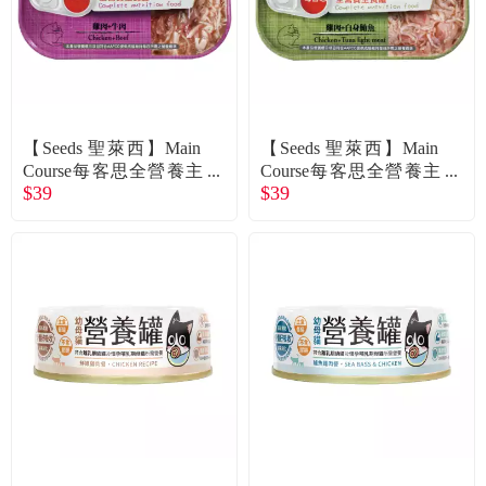
【Seeds 聖萊西】Main
【Seeds 聖萊西】Main
Course每客思全營養主
Course每客思全營養主
$39
$39
食貓罐-雞肉+牛肉（115
食貓罐-雞肉+白身鮪魚
g）
（115g）