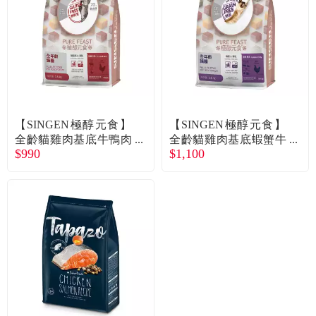
【SINGEN極醇元食】
【SINGEN極醇元食】
全齡貓雞肉基底牛鴨肉
全齡貓雞肉基底蝦蟹牛
$990
$1,100
低敏凍乾飼料糧（1.8k
鴨肉低敏凍乾飼料糧
g）（廠商直送）
（1.5kg）（廠商直送）