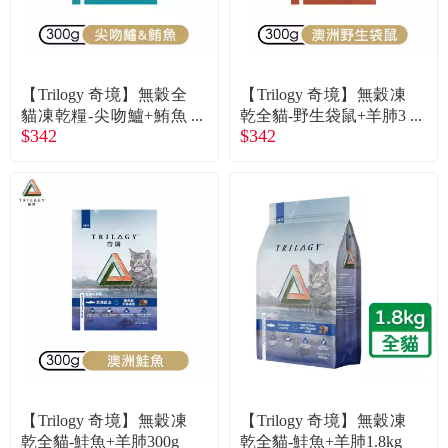
食品／健康食補
優惠券查詢
寵物
登入
【Trilogy 奇境】無穀全
【Trilogy 奇境】無穀凍
貓凍乾糧-尖吻鱸+鮪魚
乾全貓-野生袋鼠+羊肺3
名人嚴選
$342
$342
+羊肺300g
00g
優惠活動
關於我們
合作提案
購物流程
會員專區
【Trilogy 奇境】無穀凍
【Trilogy 奇境】無穀凍
乾全貓-鮭魚+羊肺300g
乾全貓-鮭魚+羊肺1.8kg