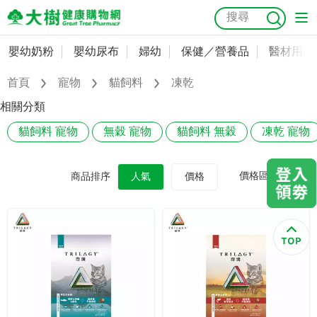
嬰幼奶粉
嬰幼尿布
婦幼
保健／營養品
醫材用品
嬰幼奶粉
會員資料及密碼修改
首頁
寵物
貓飼料
凍乾
嬰幼尿布
常用收件人清單
抗菌
尿布
大樹獨家
益生菌
魚油
幼兒米餅
貓砂
相關分類
奶瓶奶嘴
貓飼料 寵物
無穀 寵物
貓飼料 無穀
凍乾 寵物
婦幼
訂單查詢
保健／營養品
收藏清單
價格區間
商品排序
人氣
價格
醫材用品
紅利點數查詢
成人照護
購物金查詢
美容／個人清潔
優惠券領取