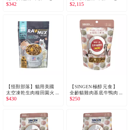
常見問題
$342
$2,115
折價券、紅利說明
【怪獸部落】貓用美國
【SINGEN極醇元食】
太空凍乾生肉糧田園火
全齡貓雞肉基底牛鴨肉
$430
$250
雞佐白鮭140g
低敏凍乾飼料糧（300
g）（廠商直送）