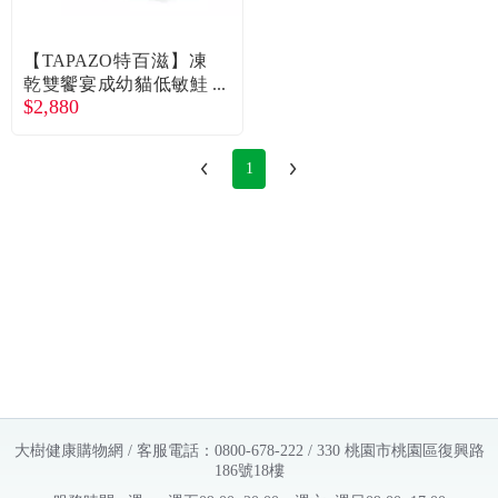
【TAPAZO特百滋】凍
乾雙饗宴成幼貓低敏鮭
$2,880
魚配方15LB
1
大樹健康購物網 / 客服電話：0800-678-222 / 330 桃園市桃園區復興路
186號18樓