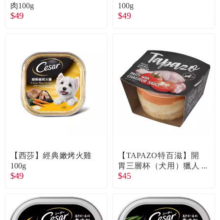
常見問題
肉100g
100g
$49
$49
折價券、紅利說明
【西莎】經典嫩烤火雞
【TAPAZO特百滋】開
100g
胃三層杯（犬用）獵人
$49
$45
雞肉小排（80g）