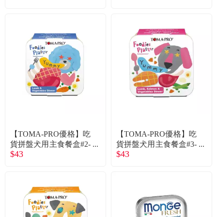
【TOMA-PRO優格】吃
【TOMA-PRO優格】吃
貨拼盤犬用主食餐盒#2-
貨拼盤犬用主食餐盒#3-
$43
$43
鄉村羊肉派（100g）
海陸羊肉鮭魚鮮蔬（10
0g）