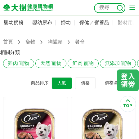
嬰幼奶粉
嬰幼尿布
婦幼
保健／營養品
醫材用品
嬰幼奶粉
會員資料及密碼修改
嬰幼尿布
常用收件人清單
首頁
寵物
狗罐頭
餐盒
抗菌
尿布
大樹獨家
益生菌
魚油
幼兒米餅
貓砂
相關分類
奶瓶奶嘴
婦幼
訂單查詢
雞肉 寵物
天然 寵物
鮮肉 寵物
無添加 寵物
保健／營養品
收藏清單
價格區間
商品排序
人氣
價格
醫材用品
紅利點數查詢
成人照護
購物金查詢
美容／個人清潔
優惠券領取