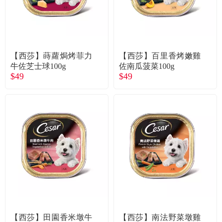
食品／健康食補
優惠券查詢
寵物
登入
【西莎】蒔蘿焗烤菲力
【西莎】百里香烤嫩雞
名人嚴選
牛佐芝士球100g
佐南瓜菠菜100g
$49
$49
優惠活動
關於我們
合作提案
購物流程
會員專區
【西莎】田園香米墩牛
【西莎】南法野菜墩雞