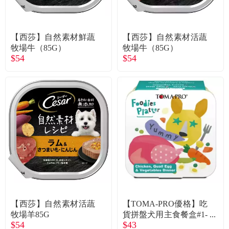
【西莎】自然素材鮮蔬
【西莎】自然素材活蔬
牧場牛（85G）
牧場牛（85G）
$54
$54
【西莎】自然素材活蔬
【TOMA-PRO優格】吃
牧場羊85G
貨拼盤犬用主食餐盒#1-
$54
$43
經典烤嫩雞+蛋100g