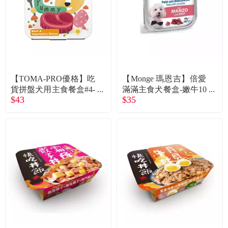
【TOMA-PRO優格】吃
【Monge 瑪恩吉】倍愛
貨拼盤犬用主食餐盒#4-
滿滿主食犬餐盒-嫩牛10
$43
$35
嫩汁牛排佐野菜（100
0g
g）