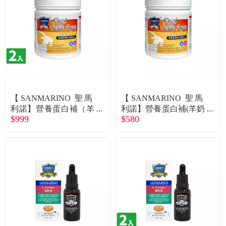
【SANMARINO 聖馬
【SANMARINO 聖馬
利諾】營養蛋白補（羊
利諾】營養蛋白補(羊奶
$999
$580
奶配方）（250g/罐）X
配方)(250g/罐)（廠商直
2入組（廠商直送）
送）