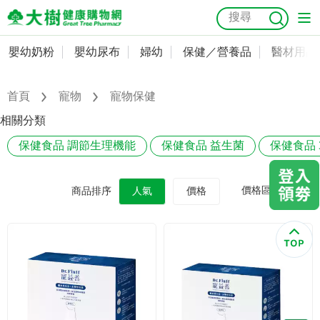
嬰幼奶粉
嬰幼尿布
婦幼
保健／營養品
醫材用品
嬰幼奶粉
會員資料及密碼修改
嬰幼尿布
常用收件人清單
首頁
寵物
寵物保健
抗菌
尿布
大樹獨家
益生菌
魚油
幼兒米餅
貓砂
相關分類
奶瓶奶嘴
婦幼
訂單查詢
保健食品 調節生理機能
保健食品 益生菌
保健食品 
保健／營養品
收藏清單
價格區間
商品排序
人氣
價格
醫材用品
紅利點數查詢
成人照護
購物金查詢
美容／個人清潔
優惠券領取