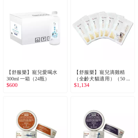
【舒服樂】寵兒愛喝水
【舒服樂】寵兒滴雞精
300ml 一箱（24瓶）
（全齡犬貓適用）（50
$600
$1,134
ml*6包/組）（廠商直
送）