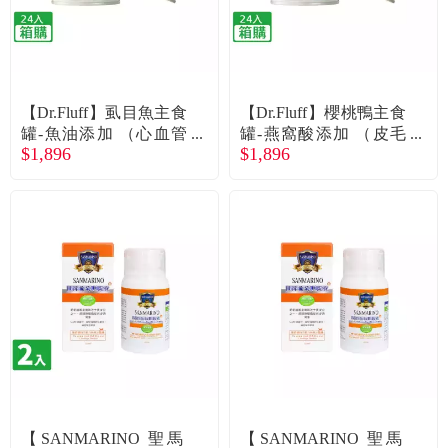
【Dr.Fluff】虱目魚主食
【Dr.Fluff】櫻桃鴨主食
罐-魚油添加 （心血管
罐-燕窩酸添加 （皮毛
$1,896
$1,896
保健） （80g*24/箱）
保健） （80g*24/箱）
（廠商直送）
（廠商直送）
【SANMARINO 聖馬
【SANMARINO 聖馬