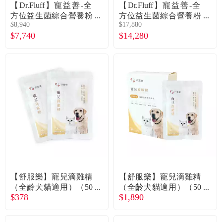
常見問題
【Dr.Fluff】寵益善-全
【Dr.Fluff】寵益善-全
方位益生菌綜合營養粉
方位益生菌綜合營養粉
$8,940
$17,880
6盒入組 (廠商直送)
12盒入組 (廠商直送)
折價券、紅利說明
$7,740
$14,280
【舒服樂】寵兒滴雞精
【舒服樂】寵兒滴雞精
（全齡犬貓適用）（50
（全齡犬貓適用）（50
$378
$1,890
ml*2包/組）（廠商直
ml*10包/盒）（廠商直
送）
送）