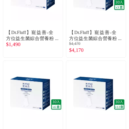
食品／健康食補
優惠券查詢
寵物
登入
【Dr.Fluff】寵益善-全
【Dr.Fluff】寵益善-全
名人嚴選
方位益生菌綜合營養粉
方位益生菌綜合營養粉
$1,490
$4,470
(30包入) (廠商直送)
3盒入組 (廠商直送)
$4,170
優惠活動
關於我們
合作提案
購物流程
會員專區