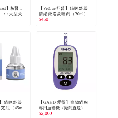
vast】胺腎 1
【VetCue舒普】貓咪舒緩
顆） 中大型犬
情緒費洛蒙噴劑（30ml）
$450
營養補充（1
（廠商直送）
（廠商直送）
舒普】貓咪舒緩
【GAHD 愛得】寵物貓狗
充瓶（45m
專用血糖機（廠商直送）
$2,000
）