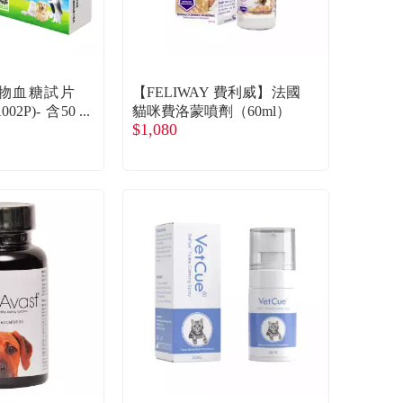
】寵物血糖試片
【FELIWAY 費利威】法國
02P)- 含50
貓咪費洛蒙噴劑（60ml）
$1,080