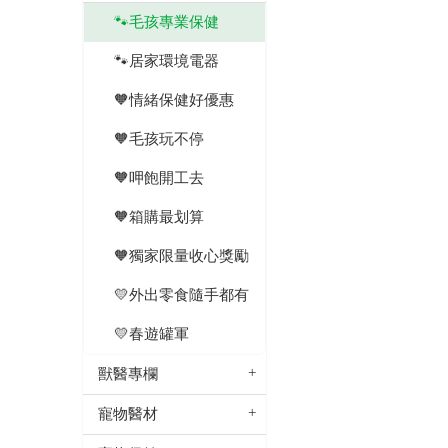
🐾毛孩專業保健
🐾居家環境電器
🧡情緒保健好優惠
🧡毛孩玩不停
🧡呷飽開工去
🧡箱購最划算
🧡獨家限量收心獎勵
💛外出零食隨手都有
💛春遊罐軍
獸醫專欄
寵物醫材