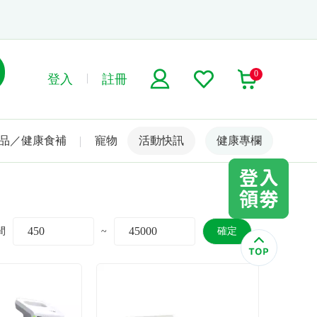
0
登入
註冊
品／健康食補
寵物
活動快訊
名人嚴選
健康專欄
間
~
確定