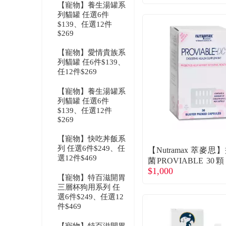
【寵物】養生湯罐系
列貓罐 任選6件
$139、任選12件
$269
【寵物】愛情貴族系
列貓罐 任6件$139、
任12件$269
【寵物】養生湯罐系
列貓罐 任選6件
$139、任選12件
$269
【寵物】快吃丼飯系
列 任選6件$249、任
【Nutramax 萃麥思
選12件$469
菌PROVIABLE 30
$1,000
商直送）
【寵物】特百滋開胃
三層杯狗用系列 任
選6件$249、任選12
件$469