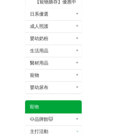
【寵物膳存】優惠中
日系優選
成人照護
嬰幼奶粉
生活用品
醫材用品
寵物
嬰幼尿布
寵物
🐶品牌館🐱
主打活動