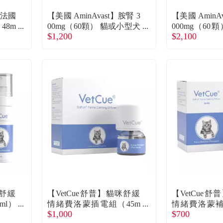
】法國
【美國 AminAvast】胺腎 3
【美國 AminA
48m
00mg（60顆） 貓或小型犬
000mg（60
$1,200
$2,100
用慢性腎衰竭營養補充（1
用慢性腎衰竭
0公斤以下）（廠商直送）
0公斤以上）
咪舒緩
【VetCue舒普】貓咪舒緩
【VetCue
ml）
情緒費洛蒙插電組（45m
情緒費洛蒙補
$1,000
$700
l）（廠商直送）
l）（廠商直送