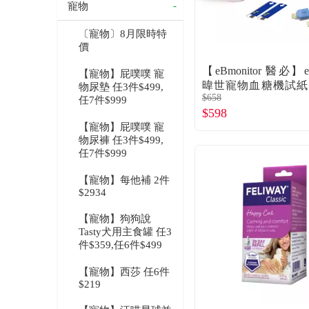
寵物
〔寵物〕8月限時特
價
【eBmonitor 醫必】e
【寵物】屁噗噗 寵
暐世寵物血糖機試紙
物尿墊 任3件$499,
$658
片裝）（廠商直送）
任7件$999
$598
【寵物】屁噗噗 寵
物尿褲 任3件$499,
任7件$999
【寵物】每他補 2件
$2934
【寵物】狗狗說
Tasty犬用主食罐 任3
件$359,任6件$499
【寵物】西莎 任6件
$219