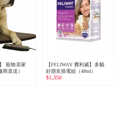
nds】 寵物居家
【FELIWAY 費利威】多貓
廠商直送）
好朋友插電組（48ml）
$1,350