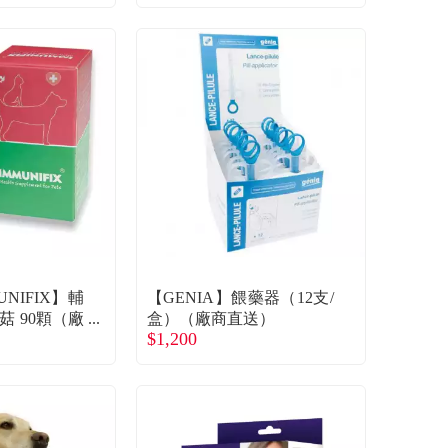
NIFIX】輔
【GENIA】餵藥器（12支/
菇 90顆（廠
盒）（廠商直送）
$1,200