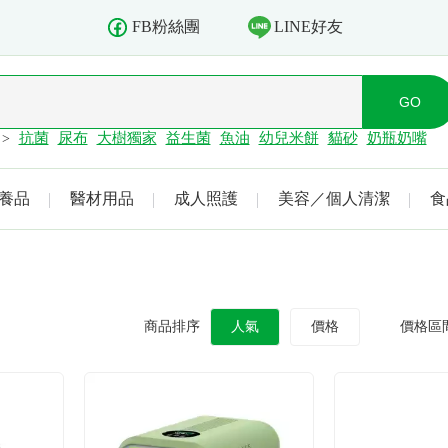
LINE好友
FB粉絲團
抗菌
尿布
大樹獨家
益生菌
魚油
幼兒米餅
貓砂
奶瓶奶嘴
>
養品
醫材用品
成人照護
美容／個人清潔
食
商品排序
人氣
價格
價格區