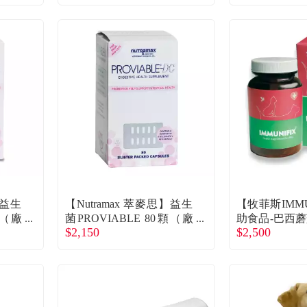
】益生
【Nutramax 萃麥思】益生
【牧菲斯IMMU
顆（廠
菌PROVIABLE 80顆（廠
助食品-巴西蘑
$2,150
$2,500
商直送）
商直送）