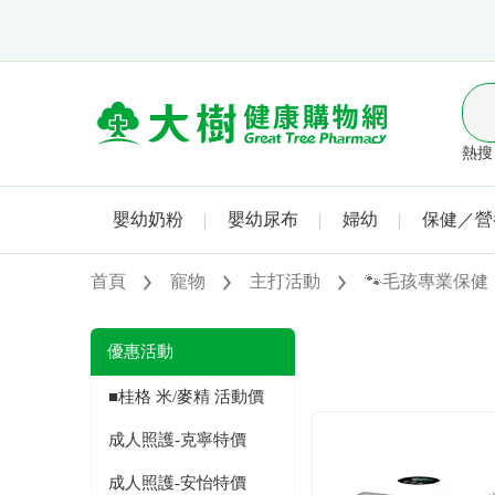
熱搜 
嬰幼奶粉
嬰幼尿布
婦幼
保健／營
首頁
寵物
主打活動
🐾毛孩專業保健
優惠活動
■桂格 米/麥精 活動價
成人照護-克寧特價
成人照護-安怡特價