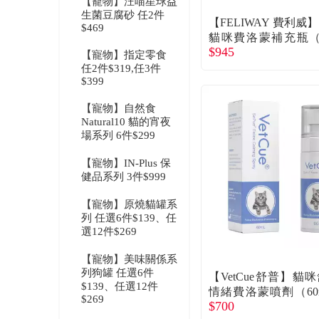
【寵物】汪喵星球益
生菌豆腐砂 任2件
【FELIWAY 費利威
$469
貓咪費洛蒙補充瓶（
$945
l）
【寵物】指定零食
任2件$319,任3件
$399
【寵物】自然食
Natural10 貓的宵夜
場系列 6件$299
【寵物】IN-Plus 保
健品系列 3件$999
【寵物】原燒貓罐系
列 任選6件$139、任
選12件$269
【寵物】美味關係系
列狗罐 任選6件
【VetCue舒普】貓
$139、任選12件
情緒費洛蒙噴劑（60
$269
$700
（廠商直送）