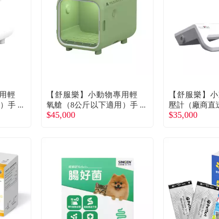
用輕
【舒服樂】小動物專用輕
【舒服樂】小
用）手
氧艙（8公斤以下適用）手
壓計（廠商直
$45,000
$35,000
送）
動式-蘋果綠（廠商直送）