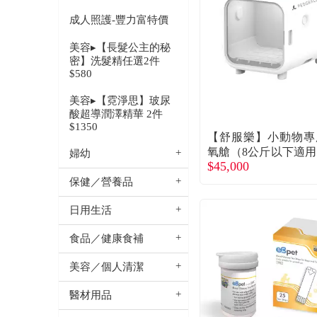
成人照護-豐力富特價
美容▸【長髮公主的秘
密】洗髮精任選2件
$580
美容▸【霓淨思】玻尿
酸超導潤澤精華 2件
$1350
【舒服樂】小動物專
氧艙（8公斤以下適
婦幼
$45,000
動式-百合白（廠商直
保健／營養品
日用生活
食品／健康食補
美容／個人清潔
醫材用品