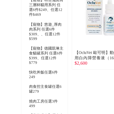
【寵物】特百滋開胃
三層杯貓用系列 任
選6件$249、任選12
件$469
【寵物】悠遊_厚肉
肉系列 任選6件
$309、、任選12件
$599
【寵物】德國凱琳主
【OcluVet 歐可明】
食貓罐系列 任選6件
用白內障營養液（16
$399、任選12件
$779
$2,600
（廠商直送）
快吃丼飯任選6件
249
肉食控主食罐任選6
罐279
燒肉工房任選3件
499