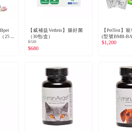
Bpet
【威補益Vetbrio】腸好菌
【PetTest
（25
（30包/盒）
(型號BMB-BA0
$720
$1,200
入採血針
$680