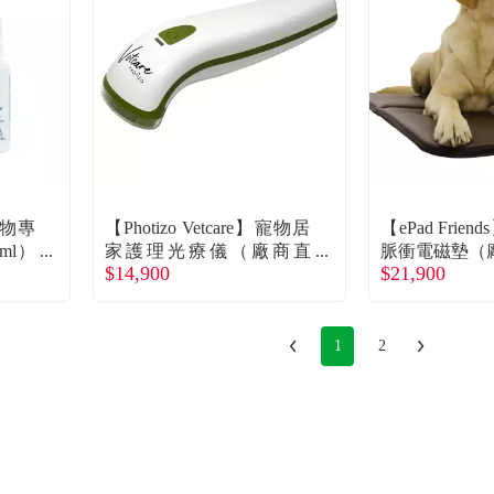
動物專
【Photizo Vetcare】寵物居
【ePad Frie
ml）
家護理光療儀（廠商直
脈衝電磁墊（
$14,900
$21,900
送）
1
2