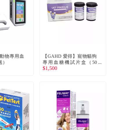
動物專用血
【GAHD 愛得】寵物貓狗
送）
專用血糖機試片盒（50
$1,500
入）（廠商直送）