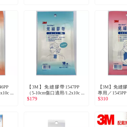
6PP
【3M】免縫膠帶1547PP
【3M】免縫
x10c
（5-10cm傷口適用/1.2x10c
專用／1545P
$179
$310
m/18條）
傷口適用/5.5x4