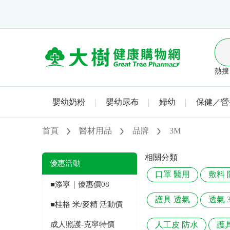
熱搜 
嬰幼奶粉
嬰幼尿布
婦幼
保健／營
首頁
醫材用品
品牌
3M
相關分類
優惠活動
口罩 醫用
敷料 
■添寧｜優惠價08
護具 透氣
透氣 
■桂格 米/麥精 活動價
成人照護-克寧特價
人工皮 防水
護