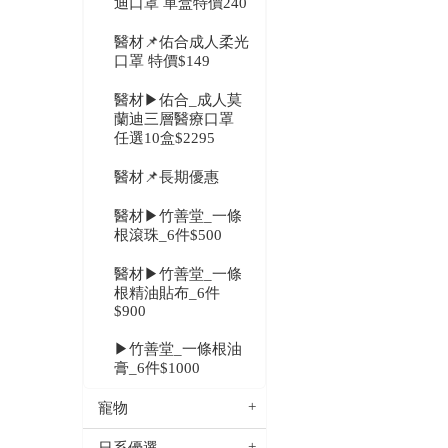
迪口罩 單盒特價240
醫材📌佑合成人柔光
口罩 特價$149
醫材▶佑合_成人莫
蘭迪三層醫療口罩
任選10盒$2295
醫材📌長期優惠
醫材▶竹善堂_一條
根滾珠_6件$500
醫材▶竹善堂_一條
根精油貼布_6件
$900
▶竹善堂_一條根油
膏_6件$1000
寵物