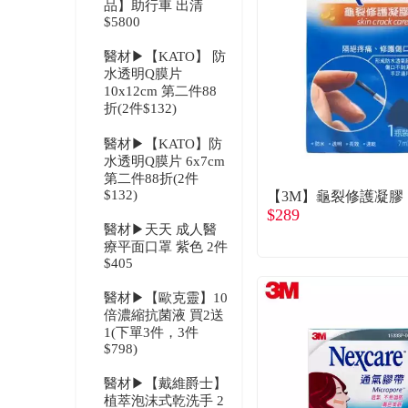
品】助行車 出清
$5800
醫材▶【KATO】 防
水透明Q膜片
10x12cm 第二件88
折(2件$132)
醫材▶【KATO】防
水透明Q膜片 6x7cm
第二件88折(2件
$132)
【3M】龜裂修護凝膠 7
$289
醫材▶天天 成人醫
療平面口罩 紫色 2件
$405
醫材▶【歐克靈】10
倍濃縮抗菌液 買2送
1(下單3件，3件
$798)
醫材▶【戴維爵士】
植萃泡沫式乾洗手 2