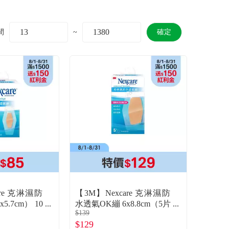
間
~
確定
are 克淋濕防
【3M】Nexcare 克淋濕防
5.7cm） 10
水透氣OK繃 6x8.8cm（5片
$139
／盒）
$129