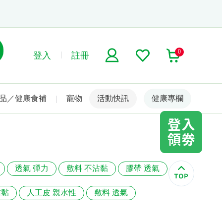
0
登入
註冊
品／健康食補
寵物
活動快訊
名人嚴選
健康專欄
透氣 彈力
敷料 不沾黏
膠帶 透氣
沾黏
人工皮 親水性
敷料 透氣