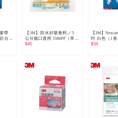
氣膠帶
【3M】防水好吸敷料／5
【3M】Nexca
1切台
公分傷口適用 3586PP（單
吋 白色（1卷
$45
$50
片／包）
單入