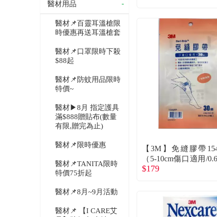
醫材用品
醫材📌百靈耳溫槍限
時優惠再送耳溫槍套
醫材📌口罩限時下殺
$88起
醫材📌防蚊用品限時
特價~
醫材▶8月 指定護具
滿$888贈貼布(數量
有限,贈完為止)
醫材📌限時優惠
【3M】免縫膠帶154
（5-10cm傷口適用/0.6
醫材📌TANITA限時
$179
m/30條）
特價75折起
醫材📌8月~9月活動
醫材📌 【I CARE艾