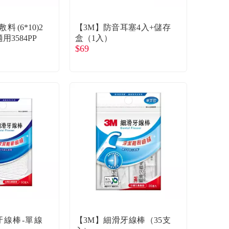
(6*10)2
【3M】防音耳塞4入+儲存
用3584PP
盒（1入）
$69
牙線棒-單線
【3M】細滑牙線棒（35支