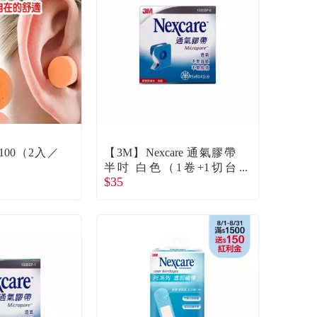
100（2入／
【3M】Nexcare 通氣膠帶
半吋 白色（1卷+1切台
$35
裝） 單入