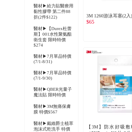
醫材▶給力貼醫療用
黏性膠帶 第二件88
3M 1260游泳耳塞(2入
折(2件$122)
$65
醫材▶【Durex杜蕾
斯】001水性聚氨酯
衛生套 限時特價
$274
醫材▶7月單品特價
(7/1-8/31)
醫材▶7月單品特價
(7/1-9/30)
醫材▶QBER光量子
魔法貼 限時特價
醫材▶3M無痛保膚
膜 特價$567
醫材▶戴維爵士植萃
【3M】防水好吸敷
泡沫式乾洗手 特價