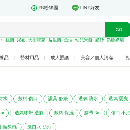
LINE好友
FB粉絲團
抗菌
尿布
大樹獨家
益生菌
魚油
幼兒米餅
貓砂
奶瓶奶嘴
>
養品
醫材用品
成人照護
美容／個人清潔
食
防水
敷料 傷口
護具 舒緩
透氣 防水
透氣 嬰兒
3m
透氣膠帶 透氣
敷料 保濕
膠帶 3m
傷口 不
具 魔鬼氈
漱口水 防蛀