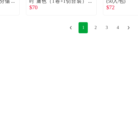
公分傷
吋 膚色（1卷+1切台裝）
(50入/包)
$70
$72
單入
1
2
3
4