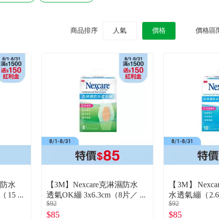
商品排序
人氣
價格
價格區
濕防水
【3M】Nexcare克淋濕防水
【3M】Nexc
m（15
透氣OK繃 3x6.3cm（8片／
水透氣繃（2.6x
$92
$92
盒）
片／盒
$85
$85