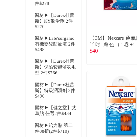
件$278
醫材▶【Durex杜蕾
斯】KY潤滑劑 2件
$270
【3M】Nexcare 通
醫材▶Lafe'sorganic
有機嬰兒防蚊液 2件
半吋 膚色（1卷+
$498
$40
裝） 單入
醫材▶【Durex杜蕾
斯】保險套超薄羽毛
型 2件$766
醫材▶【Durex杜蕾
斯】特級潤滑劑 2件
$496
醫材▶【健之堂】艾
草貼 任選2件$434
醫材▶給力貼 第二
件88折(2件$710)