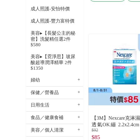
成人照護-安怡特價
成人照護-豐力富特價
美容▸【長髮公主的秘
密】洗髮精任選2件
$580
美容▸【霓淨思】玻尿
酸超導潤澤精華 2件
$1350
婦幼
保健／營養品
日用生活
食品／健康食補
【3M】Nexcare克淋
透氣OK繃 2.2x2.4c
美容／個人清潔
$92
片／盒）
$85