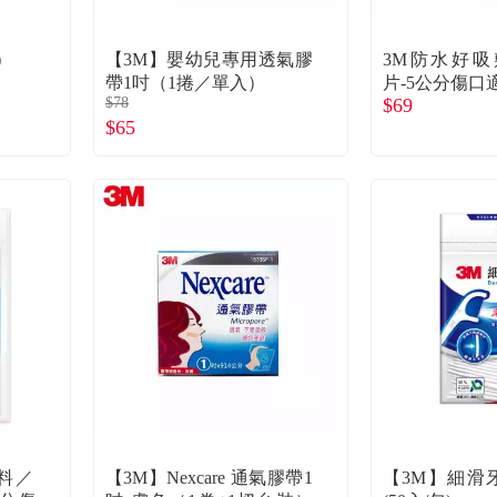
)
【3M】嬰幼兒專用透氣膠
3M防水好吸敷料
帶1吋（1捲／單入）
片-5公分傷口適
$78
$69
$65
料／
【3M】Nexcare 通氣膠帶1
【3M】細滑