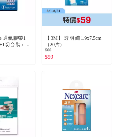
re 通氣膠帶1
【3M】透明繃1.9x7.5cm
+1切台裝）
（20片）
$66
$59