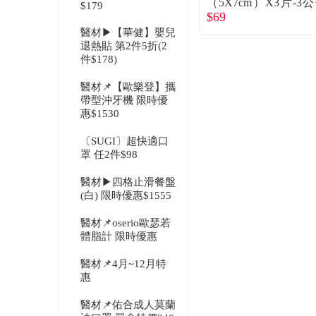
（5X7cm）X3片-3
$179
$69
口專用 3582PP
醫材▶【華健】嬰兒
退熱貼 第2件5折(2
件$178)
醫材📌【歐樂登】攜
帶型沖牙機 限時優
惠$1530
〔SUGI〕超快適口
罩 任2件$98
醫材▶四格止滑餐盤
(白) 限時優惠$1555
醫材📌oserio歐瑟若
體脂計 限時優惠
醫材📌4月~12月特
惠
醫材📌佑合成人莫蘭