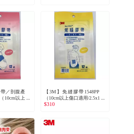
膠帶／剖腹產
【3M】免縫膠帶1548PP
P（10cm以上
（10cm以上傷口適用/2.5x1
$310
.5cm/12條）
2.5cm/12條）