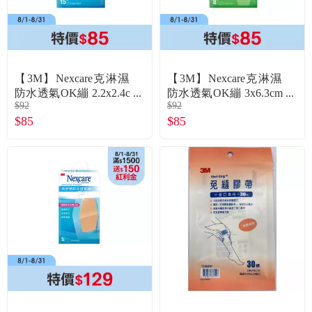
食品／健康食補
優惠券查詢
寵物
登入
【3M】Nexcare克淋濕
【3M】Nexcare克淋濕
名人嚴選
防水透氣OK繃 2.2x2.4c
防水透氣OK繃 3x6.3cm
$92
$92
m（15片／盒）
（8片／盒）
$85
$85
優惠活動
關於我們
合作提案
購物流程
會員專區