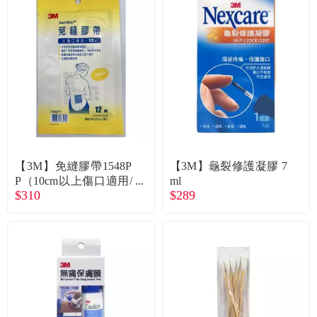
【3M】免縫膠帶1548P
【3M】龜裂修護凝膠 7
P（10cm以上傷口適用/
ml
$310
$289
2.5x12.5cm/12條）