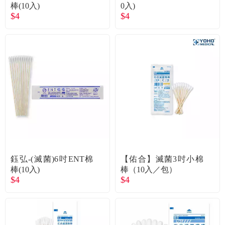
棒(10入)
0入)
$4
$4
鈺弘-(滅菌)6吋ENT棉
【佑合】滅菌3吋小棉
棒(10入)
棒（10入／包）
$4
$4