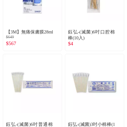
【3M】無痛保膚膜28ml
鈺弘-(滅菌)6吋口腔棉
$649
棒(10入)
$567
$4
鈺弘-(滅菌)6吋普通棉
鈺弘-(滅菌)3吋小棉棒(1