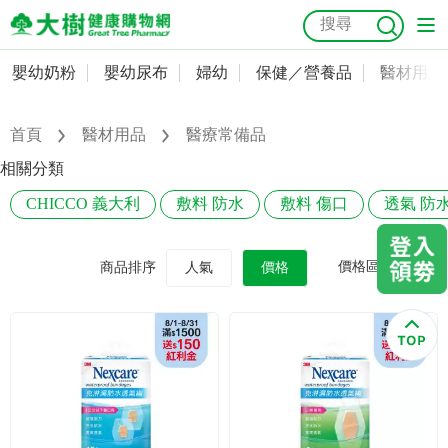
嬰幼奶粉
嬰幼尿布
婦幼
保健／營養品
醫材用品
嬰幼奶粉
會員資料及密碼修改
嬰幼尿布
常用收件人清單
首頁
醫材用品
醫療常備品
抗菌
尿布
大樹獨家
益生菌
魚油
幼兒米餅
貓砂
相關分類
奶瓶奶嘴
婦幼
訂單查詢
CHICCO 義大利
敷料 防水
敷料 傷口
透氣 防
保健／營養品
收藏清單
價格區間
商品排序
人氣
價格
醫材用品
紅利點數查詢
成人照護
購物金查詢
美容／個人清潔
優惠券領取