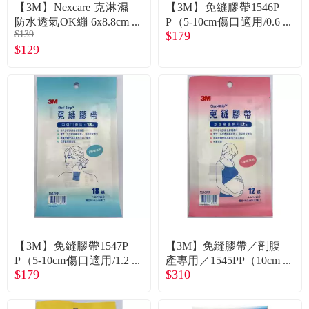
常見問題
【3M】Nexcare 克淋濕
【3M】免縫膠帶1546P
防水透氣OK繃 6x8.8cm
P（5-10cm傷口適用/0.6
$139
$179
（5片／盒）
x10cm/30條）
折價券、紅利說明
$129
【3M】免縫膠帶1547P
【3M】免縫膠帶／剖腹
P（5-10cm傷口適用/1.2
產專用／1545PP（10cm
$179
$310
x10cm/18條）
以上傷口適用/5.5x4.5c
m/12條）