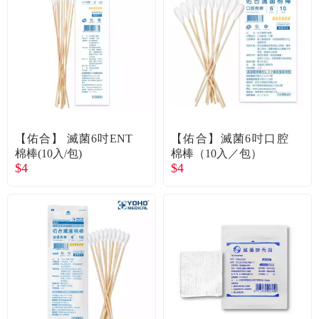
【佑合】 滅菌6吋ENT
【佑合】滅菌6吋口腔
棉棒(10入/包)
棉棒（10入／包）
$4
$4