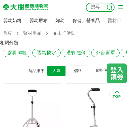
嬰幼奶粉
嬰幼尿布
婦幼
保健／營養品
醫材用品
嬰幼奶粉
會員資料及密碼修改
首頁
醫材用品
🔥主打活動
嬰幼尿布
常用收件人清單
抗菌
尿布
大樹獨家
益生菌
魚油
幼兒米餅
貓砂
相關分類
奶瓶奶嘴
膠囊 60粒
透氣 防水
透氣 超薄
外套 面罩
婦幼
訂單查詢
保健／營養品
收藏清單
價格區間
商品排序
人氣
價格
醫材用品
紅利點數查詢
成人照護
購物金查詢
美容／個人清潔
優惠券領取