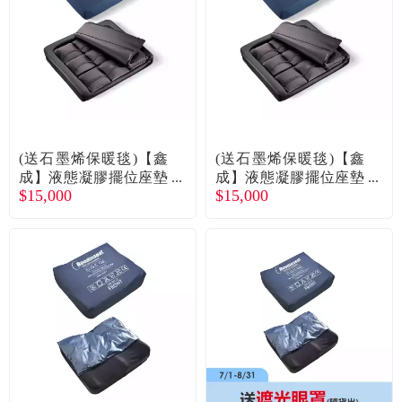
(送石墨烯保暖毯)【鑫
(送石墨烯保暖毯)【鑫
成】液態凝膠擺位座墊
成】液態凝膠擺位座墊
$15,000
$15,000
16吋(C.G.C G1) 廠商直
18吋(C.G.C G1) 廠商直
送
送