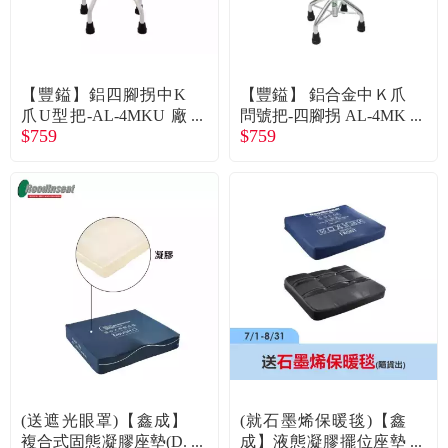
食品／健康食補
優惠券查詢
寵物
登入
【豐鎰】鋁四腳拐中K
【豐鎰】 鋁合金中Ｋ爪
爪U型把-AL-4MKU 廠
問號把-四腳拐 AL-4MK
名人嚴選
$759
$759
商直送
J 廠送
優惠活動
關於我們
合作提案
購物流程
會員專區
(送遮光眼罩)【鑫成】
(就石墨烯保暖毯)【鑫
複合式固態凝膠座墊(D.
成】液態凝膠擺位座墊