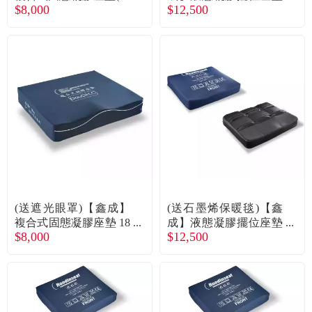
常見問題
$8,000
$12,500
G.C)／16吋座寬／固態
(C.G.C G2)／16吋座寬
凝膠輪椅座墊D款補
／液態凝膠輪椅座墊C
助 廠商直送
款補助 廠商直送
折價券、紅利說明
(送遮光眼罩)【鑫成】
(送石墨烯保暖毯)【鑫
複合式固態凝膠座墊 18
成】液態凝膠擺位座墊
$8,000
$12,500
吋(D.G.C) 廠商直送
18吋(C.G.C G2) 廠商直
送