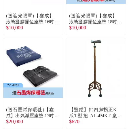
(送遮光眼罩)【鑫成】
(送遮光眼罩)【鑫成】
液態凝膠擺位座墊 16吋
液態凝膠擺位座墊 18吋
$10,000
$10,000
(C.G.C G3) 廠商直送
(C.G.C G3) 廠商直送
(送石墨烯保暖毯)【鑫
【豐鎰】鋁四腳拐正K
成】出氣減壓座墊 17吋
爪T型把 AL-4MKT 廠
$20,000
$670
(H.C.C) 廠商直送
送