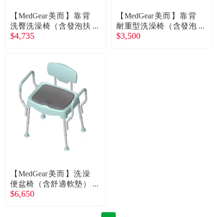
食品／健康食補
優惠券查詢
【MedGear美而】靠背
【MedGear美而】靠背
洗臀洗澡椅（含發泡扶
耐重型洗澡椅（含發泡
寵物
登入
$4,735
$3,500
手）蘋果綠（廠商直
扶手）蘋果綠（廠商直
送）
送）
名人嚴選
優惠活動
關於我們
合作提案
購物流程
【MedGear美而】洗澡
便盆椅（含舒適軟墊）
會員專區
$6,650
莫蘭迪綠（廠商直送）