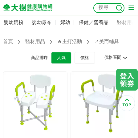
嬰幼奶粉
嬰幼尿布
婦幼
保健／營養品
醫材用品
嬰幼奶粉
會員資料及密碼修改
嬰幼尿布
常用收件人清單
首頁
醫材用品
🔥主打活動
📌美而輔具
抗菌
尿布
大樹獨家
益生菌
魚油
幼兒米餅
貓砂
奶瓶奶嘴
婦幼
訂單查詢
價格區間
商品排序
人氣
價格
保健／營養品
收藏清單
醫材用品
紅利點數查詢
成人照護
購物金查詢
美容／個人清潔
優惠券領取