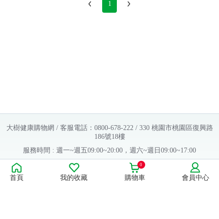
常見問題
1
折價券、紅利說明
大樹健康購物網 / 客服電話：0800-678-222 / 330 桃園市桃園區復興路
186號18樓
服務時間 : 週一~週五09:00~20:00，週六~週日09:00~17:00
Copyright © 2016 大樹連鎖藥局. All Rights Reserved.
0
首頁
我的收藏
購物車
會員中心
販售業者資料：
許可執照字號：桃字市藥販字第623202B480 號
藥商名稱：大樹醫藥股份有限公司
藥商地址：桃園市桃園區復興路186號18樓
食品業者登錄字號：H-112803476-00000-6