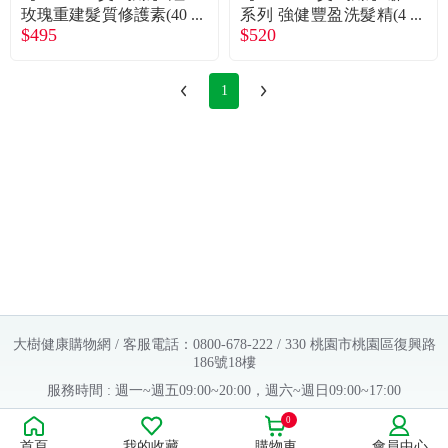
玫瑰重建髮質修護素(40
系列 強健豐盈洗髮精(4
$495
$520
0mL)
00ml)
1
大樹健康購物網 / 客服電話：0800-678-222 / 330 桃園市桃園區復興路
186號18樓
服務時間 : 週一~週五09:00~20:00，週六~週日09:00~17:00
Copyright © 2016 大樹連鎖藥局. All Rights Reserved.
0
首頁
我的收藏
購物車
會員中心
販售業者資料：