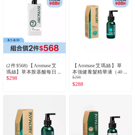
常見問題
折價券、紅利說明
(2件$568)【Aromase艾
【Aromase艾瑪絲】草
瑪絲】草本胺基酸每日
本強健養髮精華液（40
$298
$298
健康洗髮精(520ml)
ml）
$288