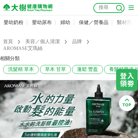
嬰幼奶粉
嬰幼尿布
婦幼
保健／營養品
醫材用品
嬰幼奶粉
會員資料及密碼修改
嬰幼尿布
常用收件人清單
首頁
美容／個人清潔
品牌
抗菌
尿布
大樹獨家
益生菌
魚油
幼兒米餅
貓砂
AROMASE艾瑪絲
奶瓶奶嘴
婦幼
訂單查詢
相關分類
洗髮精 草本
草本 甘草
蓬鬆 豐盈
養髮精華液 
保健／營養品
收藏清單
醫材用品
紅利點數查詢
成人照護
購物金查詢
美容／個人清潔
優惠券領取