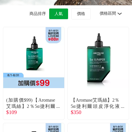
食品／健康食補
優惠券查詢
價格區間
商品排序
人氣
價格
寵物
登入
名人嚴選
優惠活動
關於我們
合作提案
(加購價$99)【Aromase
【Aromase艾瑪絲】2％
購物流程
艾瑪絲】2％5α捷利爾
5α捷利爾頭皮淨化液
$109
$350
頭皮淨化液(80ml)
（260ml）
會員專區