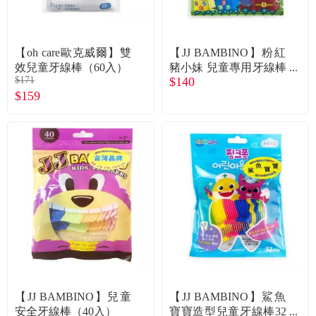
【oh care歐克威爾】雙
【JJ BAMBINO】粉紅
效兒童牙線棒（60入）
豬小妹 兒童專用牙線棒
$171
$140
（50入／包）
$159
【JJ BAMBINO】兒童
【JJ BAMBINO】鯊魚
安全牙線棒（40入）
寶寶造型兒童牙線棒32