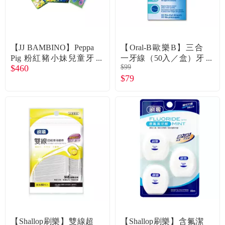
食品／健康食補
優惠券查詢
寵物
登入
【JJ BAMBINO】Peppa
【Oral-B歐樂B】三合
Pig 粉紅豬小妹兒童牙
一牙線（50入／盒）牙
名人嚴選
$460
$99
線*2包(50支/包)+牙刷*
橋專用
$79
1組(2支/組)（經濟包）
優惠活動
關於我們
合作提案
購物流程
會員專區
【Shallop刷樂】雙線超
【Shallop刷樂】含氟潔