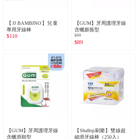
【JJ BAMBINO】兒童
【GUM】牙周護理牙線
專用牙線棒
含蠟膨脹型
$110
$99
$89
【GUM】牙周護理牙線
【Shallop刷樂】雙線超
含蠟滑順型
細滑牙線棒（250入）