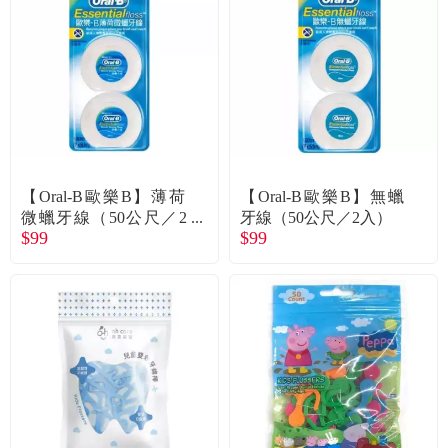
【Oral-B歐樂B】薄荷
【Oral-B歐樂B】無蠟
微蠟牙線（50公尺／2
牙線（50公尺／2入）
$99
$99
入）