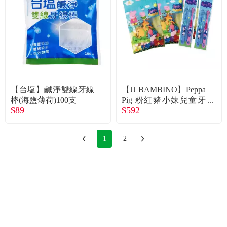
【台塩】鹹淨雙線牙線
【JJ BAMBINO】Peppa
棒(海鹽薄荷)100支
Pig 粉紅豬小妹兒童牙
$89
$592
線*4包(50支/包)+牙刷2
組(2支/組)（經濟包）
1
2