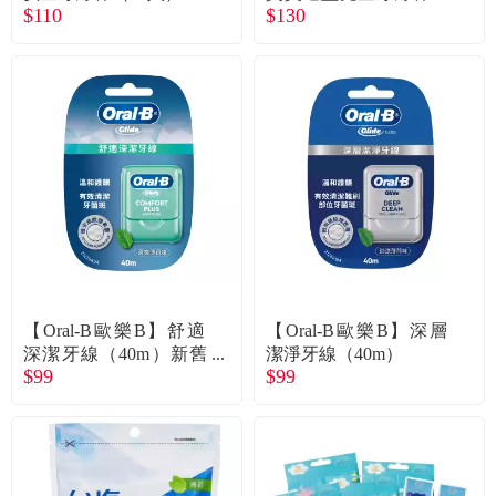
$110
$130
入
【Oral-B歐樂B】舒適
【Oral-B歐樂B】深層
深潔牙線（40m）新舊
潔淨牙線（40m）
$99
$99
包隨機出貨