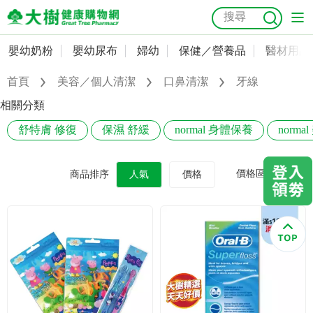
嬰幼奶粉
嬰幼尿布
婦幼
保健／營養品
醫材用品
嬰幼奶粉
會員資料及密碼修改
首頁
美容／個人清潔
口鼻清潔
牙線
嬰幼尿布
常用收件人清單
抗菌
尿布
大樹獨家
益生菌
魚油
幼兒米餅
貓砂
相關分類
奶瓶奶嘴
舒特膚 修復
保濕 舒緩
normal 身體保養
norm
婦幼
訂單查詢
保健／營養品
收藏清單
價格區間
商品排序
人氣
價格
醫材用品
紅利點數查詢
成人照護
購物金查詢
美容／個人清潔
優惠券領取