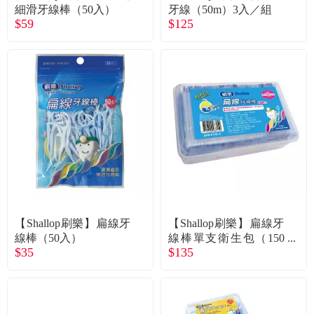
常見問題
細滑牙線棒（50入）
牙線（50m）3入／組
$59
$125
折價券、紅利說明
【Shallop刷樂】扁線牙
【Shallop刷樂】扁線牙
線棒（50入）
線棒單支衛生包（150
$35
$135
入）