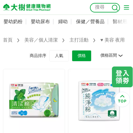
嬰幼奶粉
嬰幼尿布
婦幼
保健／營養品
醫材用品
嬰幼奶粉
會員資料及密碼修改
嬰幼尿布
常用收件人清單
首頁
美容／個人清潔
主打活動
♥ 美容 夜用
抗菌
尿布
大樹獨家
益生菌
魚油
幼兒米餅
貓砂
奶瓶奶嘴
婦幼
訂單查詢
價格區間
商品排序
人氣
價格
保健／營養品
收藏清單
醫材用品
紅利點數查詢
成人照護
購物金查詢
美容／個人清潔
優惠券領取