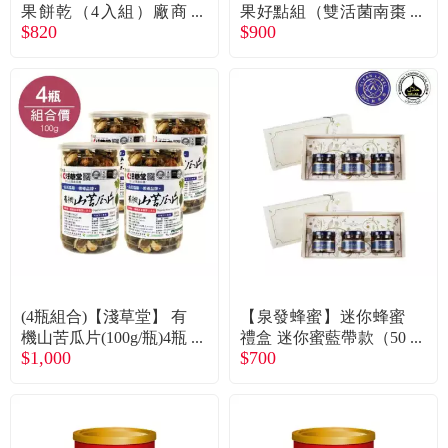
常見問題
果餅乾（4入組）廠商
果好點組（雙活菌南棗
$820
$900
直送
核桃糕+紅棗夾核桃+雙
活菌鳳萊糕）廠商直送
折價券、紅利說明
(4瓶組合)【淺草堂】 有
【泉發蜂蜜】迷你蜂蜜
機山苦瓜片(100g/瓶)4瓶
禮盒 迷你蜜藍帶款（50
$1,000
$700
入 廠商直送
gＸ3）二盒 廠商直送