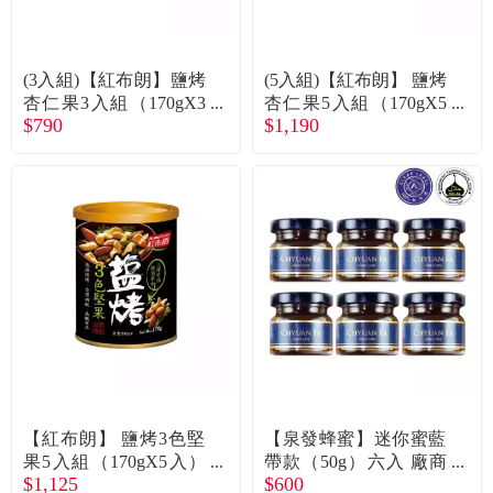
(3入組)【紅布朗】鹽烤
(5入組)【紅布朗】 鹽烤
杏仁果3入組（170gX3
杏仁果5入組（170gX5
$790
$1,190
入）廠商直送
入）廠商直送
【紅布朗】 鹽烤3色堅
【泉發蜂蜜】迷你蜜藍
果5入組（170gX5入）
帶款（50g）六入 廠商
$1,125
$600
廠商直送
直送