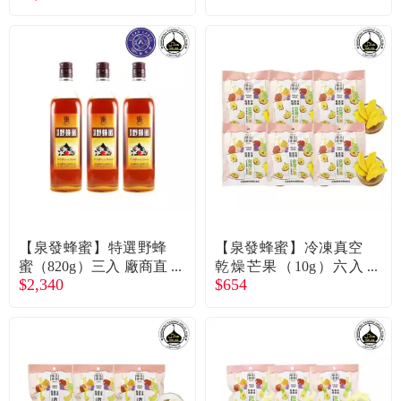
【泉發蜂蜜】特選野蜂
【泉發蜂蜜】冷凍真空
蜜（820g）三入 廠商直
乾燥芒果（10g）六入
$2,340
$654
送
廠商直送