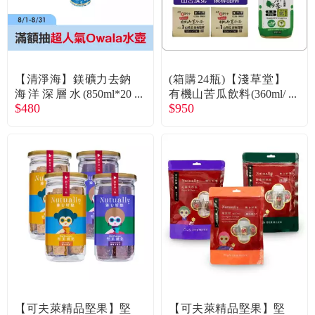
食品／健康食補
優惠券查詢
寵物
登入
【清淨海】鎂礦力去鈉
(箱購24瓶)【淺草堂】
名人嚴選
海洋深層水(850ml*20
有機山苦瓜飲料(360ml/
$480
$950
入/箱)廠商直送
瓶)24瓶入 廠商直送
優惠活動
關於我們
合作提案
購物流程
會員專區
【可夫萊精品堅果】堅
【可夫萊精品堅果】堅