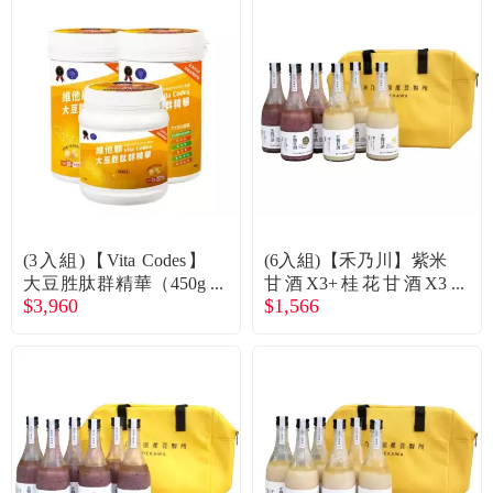
(3入組)【Vita Codes】
(6入組)【禾乃川】紫米
大豆胜肽群精華（450g
甘酒X3+桂花甘酒X3
$3,960
$1,566
*2 + 135g*1）(2大+1小)
（500ml瓶X6/組）(贈保
3入組 廠商直送
冰袋)廠商直送