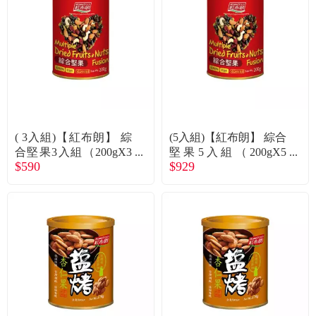
( 3入組)【紅布朗】 綜
(5入組)【紅布朗】 綜合
合堅果3入組（200gX3
堅果5入組（200gX5
$590
$929
入）廠商直送
入）廠商直送