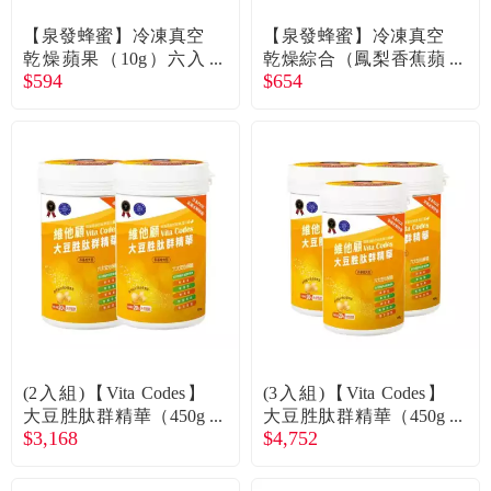
【泉發蜂蜜】冷凍真空
【泉發蜂蜜】冷凍真空
乾燥蘋果（10g）六入
乾燥綜合（鳳梨香蕉蘋
$594
$654
廠商直送
果）六入 廠商直送
(2入組)【Vita Codes】
(3入組)【Vita Codes】
大豆胜肽群精華（450g
大豆胜肽群精華（450g
$3,168
$4,752
* 2) 廠商直送
*3）廠商直送