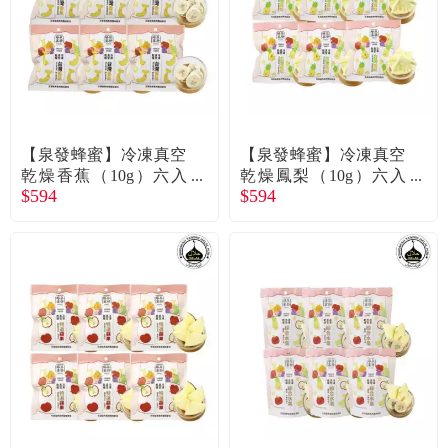
【泉發蜂蜜】冷凍真空
【泉發蜂蜜】冷凍真空
乾燥香蕉（10g）六入
乾燥鳳梨（10g）六入
$594
$594
廠商直送
廠商直送