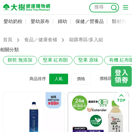
嬰幼奶粉
嬰幼尿布
婦幼
保健／營養品
醫材用品
嬰幼奶粉
會員資料及密碼修改
嬰幼尿布
常用收件人清單
首頁
食品／健康食補
箱購專區/多入組
抗菌
尿布
大樹獨家
益生菌
魚油
幼兒米餅
貓砂
相關分類
奶瓶奶嘴
婦幼
訂單查詢
餅乾 無添加
堅果 紅布朗
堅果 原味
有機 紅布
保健／營養品
收藏清單
價格區間
商品排序
人氣
價格
醫材用品
紅利點數查詢
成人照護
購物金查詢
美容／個人清潔
優惠券領取