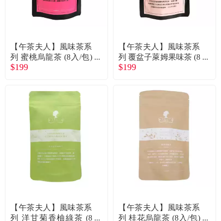
食品／健康食補
優惠券查詢
寵物
登入
【午茶夫人】風味茶系
【午茶夫人】風味茶系
列 蜜桃烏龍茶 (8入/包)
列 覆盆子萊姆果味茶 (8
名人嚴選
$199
$199
廠商直送
入/包) 廠商直送
優惠活動
關於我們
合作提案
購物流程
會員專區
【午茶夫人】風味茶系
【午茶夫人】風味茶系
列 洋甘菊香柚綠茶 (8
列 桂花烏龍茶 (8入/包)