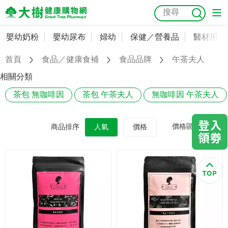
嬰幼奶粉
嬰幼尿布
婦幼
保健／營養品
醫材用品
嬰幼奶粉
會員資料及密碼修改
首頁
食品／健康食補
食品品牌
午茶夫人
嬰幼尿布
常用收件人清單
抗菌
尿布
大樹獨家
益生菌
魚油
幼兒米餅
貓砂
相關分類
奶瓶奶嘴
茶包 無咖啡因
茶包 午茶夫人
無咖啡因 午茶夫人
婦幼
訂單查詢
保健／營養品
收藏清單
價格區間
商品排序
人氣
價格
醫材用品
紅利點數查詢
成人照護
購物金查詢
美容／個人清潔
優惠券領取