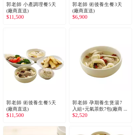
郭老師 小產調理餐5天
郭老師 術後養生餐3天
(廠商直送)
(廠商直送)
$11,500
$6,900
郭老師 術後養生餐5天
郭老師 孕期養生煲湯7
(廠商直送)
入組+元氣茶飲7包(廠商
$11,500
$2,520
直送)