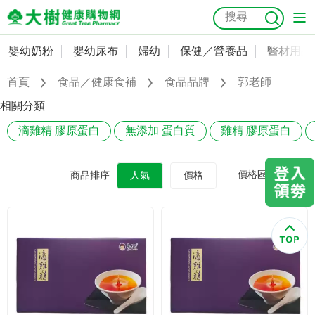
嬰幼奶粉
嬰幼尿布
婦幼
保健／營養品
醫材用品
嬰幼奶粉
會員資料及密碼修改
首頁
食品／健康食補
食品品牌
郭老師
嬰幼尿布
常用收件人清單
抗菌
尿布
大樹獨家
益生菌
魚油
幼兒米餅
貓砂
相關分類
奶瓶奶嘴
滴雞精 膠原蛋白
無添加 蛋白質
雞精 膠原蛋白
婦幼
訂單查詢
保健／營養品
收藏清單
價格區間
商品排序
人氣
價格
醫材用品
紅利點數查詢
成人照護
購物金查詢
美容／個人清潔
優惠券領取