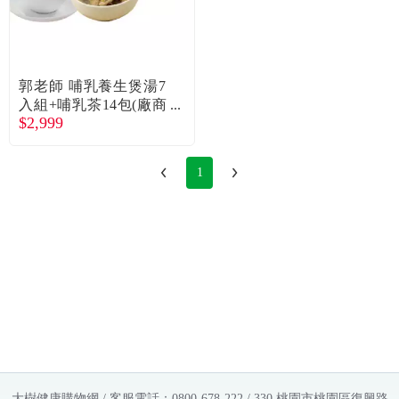
郭老師 哺乳養生煲湯7
入組+哺乳茶14包(廠商
$2,999
直送)
1
大樹健康購物網 / 客服電話：0800-678-222 / 330 桃園市桃園區復興路