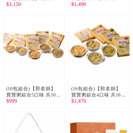
常見問題
$3,150
$1,490
送
折價券、紅利說明
(10包組合)【郭老師】
(16包組合)【郭老師】
寶寶粥綜合5口味 共10
寶寶粥綜合4口味 共16
$999
$1,470
包 廠商直送
包 廠商直送