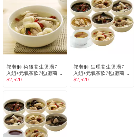
郭老師 術後養生煲湯7
郭老師 生理養生煲湯7
入組+元氣茶飲7包(廠商
入組+元氣茶飲7包(廠商
$2,520
$2,520
直送)
直送)