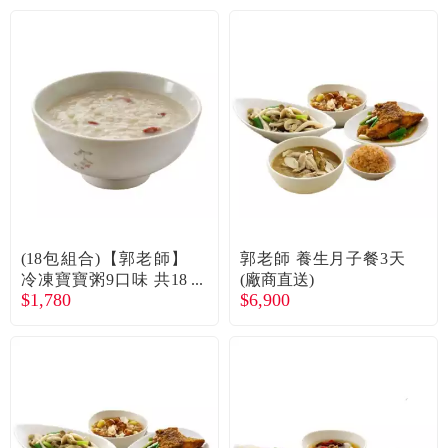
(18包組合)【郭老師】
郭老師 養生月子餐3天
冷凍寶寶粥9口味 共18
(廠商直送)
$1,780
$6,900
包 廠商直送