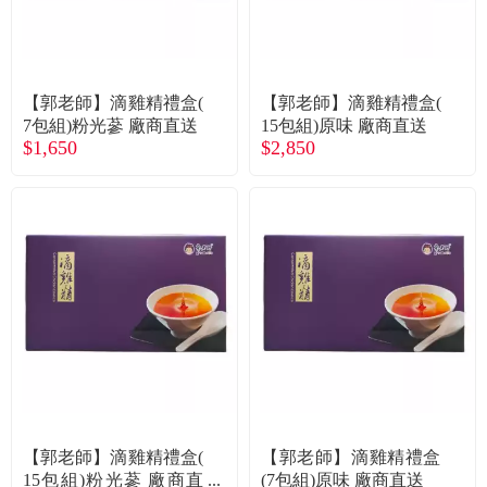
食品／健康食補
優惠券查詢
寵物
登入
【郭老師】滴雞精禮盒(
【郭老師】滴雞精禮盒(
7包組)粉光蔘 廠商直送
15包組)原味 廠商直送
名人嚴選
$1,650
$2,850
優惠活動
關於我們
合作提案
購物流程
會員專區
【郭老師】滴雞精禮盒(
【郭老師】滴雞精禮盒
15包組)粉光蔘 廠商直
(7包組)原味 廠商直送