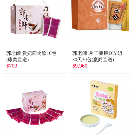
郭老師 貴妃四物飲10包
郭老師 月子藥膳DIY組
(廠商直送)
30天30包(廠商直送)
$700
$9,960