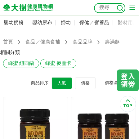
嬰幼奶粉
嬰幼尿布
婦幼
保健／營養品
醫材用品
嬰幼奶粉
會員資料及密碼修改
嬰幼尿布
常用收件人清單
首頁
食品／健康食補
食品品牌
壽滿趣
抗菌
尿布
大樹獨家
益生菌
魚油
幼兒米餅
貓砂
相關分類
奶瓶奶嘴
婦幼
訂單查詢
蜂蜜 紐西蘭
蜂蜜 麥蘆卡
保健／營養品
收藏清單
價格區間
商品排序
人氣
價格
醫材用品
紅利點數查詢
成人照護
購物金查詢
美容／個人清潔
優惠券領取