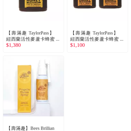
食品／健康食補
優惠券查詢
寵物
登入
【壽滿趣 TaylorPass】
【壽滿趣 TaylorPass】
名人嚴選
紐西蘭活性麥蘆卡蜂蜜
紐西蘭活性麥蘆卡蜂蜜
$1,380
$1,100
UMF15+（250g）廠商
UMF5+（250gＸ2件）
直送
廠商直送
優惠活動
關於我們
合作提案
購物流程
會員專區
【壽滿趣】Bees Brillian