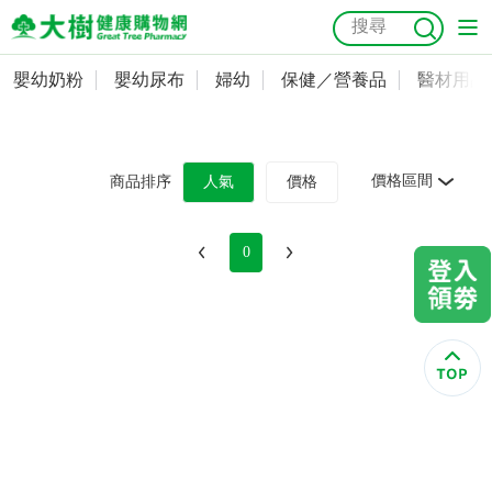
嬰幼奶粉
嬰幼尿布
婦幼
保健／營養品
醫材用品
嬰幼奶粉
會員資料及密碼修改
嬰幼尿布
常用收件人清單
抗菌
尿布
大樹獨家
益生菌
魚油
幼兒米餅
貓砂
價格區間
商品排序
人氣
價格
奶瓶奶嘴
婦幼
訂單查詢
0
保健／營養品
收藏清單
醫材用品
紅利點數查詢
成人照護
購物金查詢
美容／個人清潔
優惠券領取