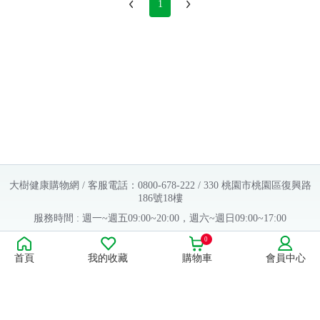
1
大樹健康購物網 / 客服電話：0800-678-222 / 330 桃園市桃園區復興路
186號18樓
服務時間 : 週一~週五09:00~20:00，週六~週日09:00~17:00
Copyright © 2016 大樹連鎖藥局. All Rights Reserved.
0
首頁
我的收藏
購物車
會員中心
販售業者資料：
許可執照字號：桃字市藥販字第623202B480 號
藥商名稱：大樹醫藥股份有限公司
藥商地址：桃園市桃園區復興路186號18樓
食品業者登錄字號：H-112803476-00000-6