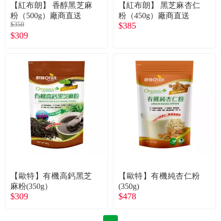
常見問題
【紅布朗】 香醇黑芝麻
【紅布朗】 黑芝麻杏仁
粉（500g）廠商直送
粉（450g）廠商直送
$350
$385
折價券、紅利說明
$309
【歐特】有機高鈣黑芝
【歐特】有機純杏仁粉
麻粉(350g）
(350g)
$309
$478