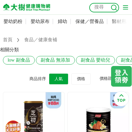
嬰幼奶粉
嬰幼尿布
婦幼
保健／營養品
醫材用品
嬰幼奶粉
會員資料及密碼修改
嬰幼尿布
常用收件人清單
首頁
食品／健康食補
抗菌
尿布
大樹獨家
益生菌
魚油
幼兒米餅
貓砂
相關分類
奶瓶奶嘴
婦幼
訂單查詢
low 副食品
副食品 無添加
副食品 嬰幼兒
副食
保健／營養品
收藏清單
價格區間
商品排序
人氣
價格
醫材用品
紅利點數查詢
成人照護
購物金查詢
美容／個人清潔
優惠券領取