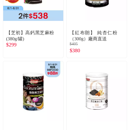
食品／健康食補
優惠券查詢
寵物
登入
【芝初】高鈣黑芝麻粉
【紅布朗】 純杏仁粉
名人嚴選
(380g/罐)
（300g）廠商直送
$299
$405
$380
優惠活動
關於我們
合作提案
購物流程
會員專區