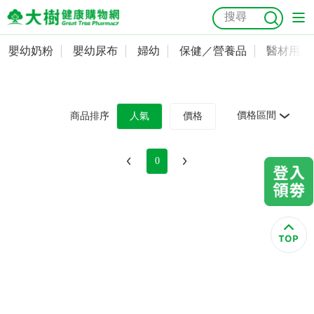
嬰幼奶粉
嬰幼尿布
婦幼
保健／營養品
醫材用品
嬰幼奶粉
會員資料及密碼修改
嬰幼尿布
常用收件人清單
抗菌
尿布
大樹獨家
益生菌
魚油
幼兒米餅
貓砂
價格區間
商品排序
人氣
價格
奶瓶奶嘴
婦幼
訂單查詢
0
保健／營養品
收藏清單
醫材用品
紅利點數查詢
成人照護
購物金查詢
美容／個人清潔
優惠券領取