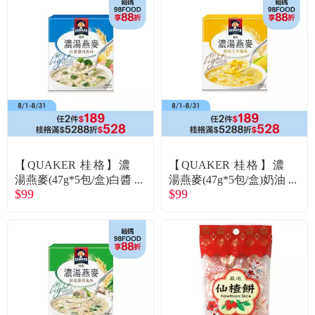
【QUAKER 桂格】濃
【QUAKER 桂格】濃
湯燕麥(47g*5包/盒)白醬
湯燕麥(47g*5包/盒)奶油
$99
$99
雞肉
玉米