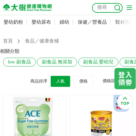
嬰幼奶粉
嬰幼尿布
婦幼
保健／營養品
醫材用品
嬰幼奶粉
會員資料及密碼修改
嬰幼尿布
常用收件人清單
首頁
食品／健康食補
抗菌
尿布
大樹獨家
益生菌
魚油
幼兒米餅
貓砂
相關分類
奶瓶奶嘴
婦幼
訂單查詢
low 副食品
副食品 無添加
副食品 嬰幼兒
副食
保健／營養品
收藏清單
價格區間
商品排序
人氣
價格
醫材用品
紅利點數查詢
成人照護
購物金查詢
美容／個人清潔
優惠券領取