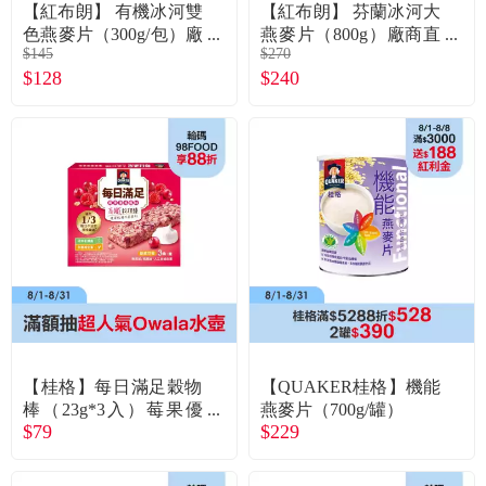
常見問題
【紅布朗】 有機冰河雙
【紅布朗】 芬蘭冰河大
色燕麥片（300g/包）廠
燕麥片（800g）廠商直
$145
$270
商直送
送
折價券、紅利說明
$128
$240
【桂格】每日滿足穀物
【QUAKER桂格】機能
棒（23g*3入）莓果優
燕麥片（700g/罐）
$79
$229
格