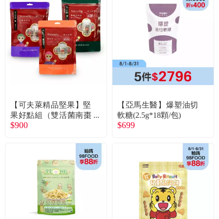
【可夫萊精品堅果】堅
【亞馬生醫】爆塑油切
果好點組（雙活菌南棗
軟糖(2.5g*18顆/包)
$900
$699
核桃糕+紅棗夾核桃+雙
活菌鳳萊糕）廠商直送