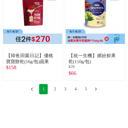
【韓爸田園日記】優格
【統一生機】繽紛鮮果
寶寶餅乾(16g/包)蘋果
乾(110g/包)
$158
$79
$66
1
2
3
4
5