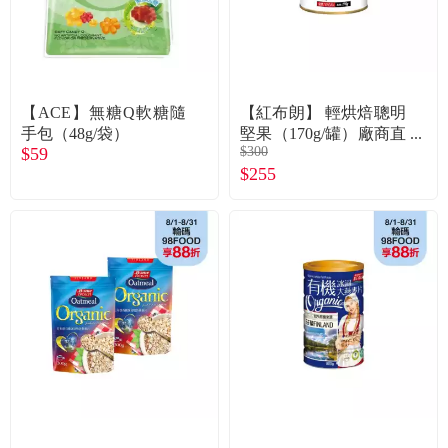
食品／健康食補
優惠券查詢
寵物
登入
【ACE】無糖Q軟糖隨
【紅布朗】 輕烘焙聰明
名人嚴選
手包（48g/袋）
堅果（170g/罐）廠商直
$59
$300
送
$255
優惠活動
關於我們
合作提案
購物流程
會員專區