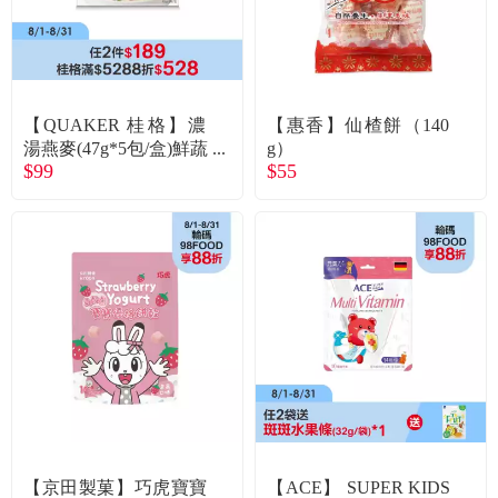
【QUAKER 桂格】濃
【惠香】仙楂餅（140
湯燕麥(47g*5包/盒)鮮蔬
g）
$99
$55
蘑菇
【京田製菓】巧虎寶寶
【ACE】 SUPER KIDS