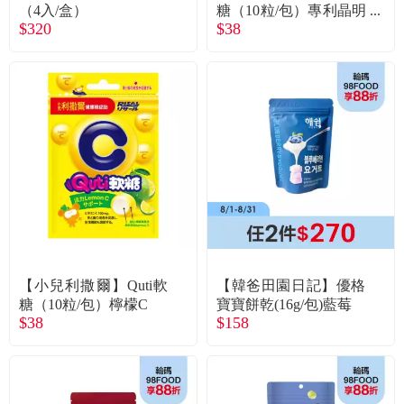
（4入/盒）
糖（10粒/包）專利晶明
$320
$38
配方
【小兒利撒爾】Quti軟
【韓爸田園日記】優格
糖（10粒/包）檸檬C
寶寶餅乾(16g/包)藍莓
$38
$158