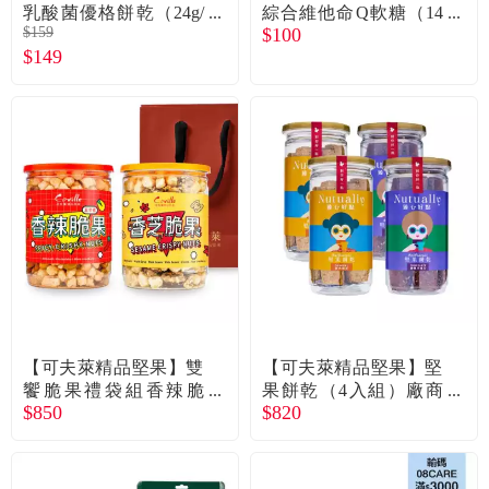
乳酸菌優格餅乾（24g/
綜合維他命Q軟糖（14
$159
$100
包）草莓
顆/袋）
$149
【可夫萊精品堅果】雙
【可夫萊精品堅果】堅
饗脆果禮袋組香辣脆
果餅乾（4入組）廠商
$850
$820
果、香芝脆果 廠商直送
直送