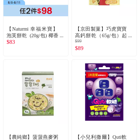
【Naturmi 幸福米寶】
【京田製菓】巧虎寶寶
泡芙餅乾 (20g/包) 椰香
高鈣餅乾（65g/包）起
$83
$99
胡蘿蔔
司
$89
【農純鄉】菠菠燕麥粥
【小兒利撒爾】Quti軟