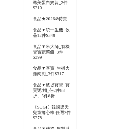
纖美蛋白奶昔_2件
$210
食品★2026/8特賣
食品▼統一生機_飲
品12件$349
食品▼米大師_有機
寶寶蔬菜餅_3件
$399
食品▼喜寶_生機火
雞肉泥_3件$317
食品▼波堤寶寶_寶
寶粥/麵_任2件88
折、5件8折
〔SUGI〕韓國樂天
兒童捲心棒 任選3件
$278
食品▼桂格_飲料系