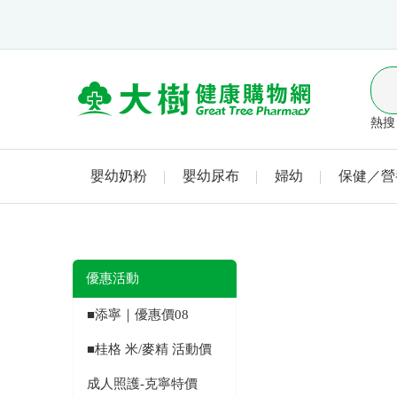
熱搜 
嬰幼奶粉
嬰幼尿布
婦幼
保健／營
優惠活動
■添寧｜優惠價08
■桂格 米/麥精 活動價
成人照護-克寧特價