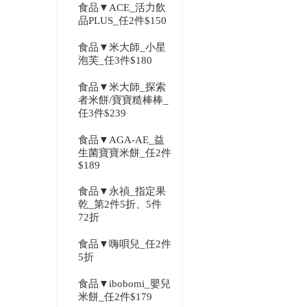
食品▼ACE_活力飲
品PLUS_任2件$150
食品▼米大師_小星
泡芙_任3件$180
食品▼米大師_探索
者米餅/寶寶糙棒棒_
任3件$239
食品▼AGA-AE_益
生菌寶寶米餅_任2件
$189
食品▼永禎_指定果
乾_第2件5折、5件
72折
食品▼嗨唄兒_任2件
5折
食品▼ibobomi_嬰兒
米餅_任2件$179