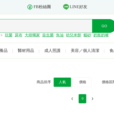
LINE好友
FB粉絲團
抗菌
尿布
大樹獨家
益生菌
魚油
幼兒米餅
貓砂
奶瓶奶嘴
>
養品
醫材用品
成人照護
美容／個人清潔
食
商品排序
人氣
價格
價格區
0