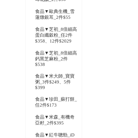
食品▼歐典生機_雪
蓮燉銀耳_2件$55
食品▼芝初_8倍細高
蛋白纖穀粉_任2件
$358、12件$2029
食品▼芝初_8倍細高
鈣黑芝麻粉_2件
$538
食品▼米大師_寶寶
粥_3件$249、5件
$399
食品▼珍田_蘇打餅_
任2件$173
食品▼米森_有機奇
亞籽_2件$395
食品▼紅牛聰勁_iD