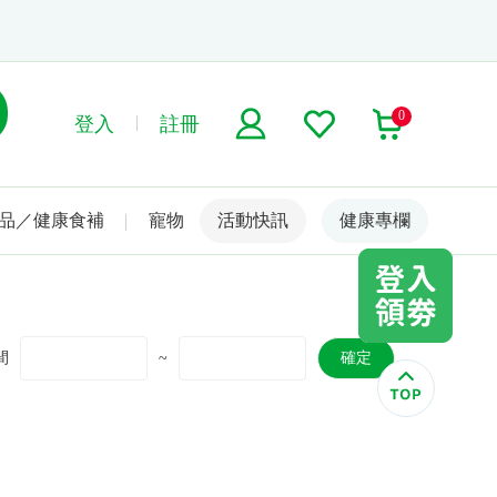
0
登入
註冊
品／健康食補
寵物
活動快訊
名人嚴選
健康專欄
間
~
確定