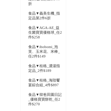
折
食品▼義美生機_指
定品第2件6折
食品▼AGA-AE_益
生菌寶寶優格球_任2
件$258
食品▼ibobomi_泡
芙、玉米花、米棒_
任2件$149
食品▼桂格_濃湯指
定品_2件$189
食品▼桂格_海陸饗
宴綜合組_4件$897
食品▼韓爸田園日記
_優格寶寶餅乾_任2
件$270