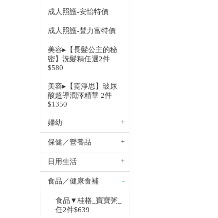
成人照護-安怡特價
成人照護-豐力富特價
美容▸【長髮公主的秘
密】洗髮精任選2件
$580
美容▸【霓淨思】玻尿
酸超導潤澤精華 2件
$1350
婦幼
保健／營養品
日用生活
食品／健康食補
食品▼桂格_寶寶粥_
任2件$639