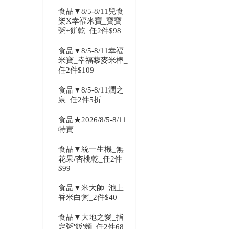
食品▼8/5-8/11兒食
樂X幸福米寶_寶寶
粥+餅乾_任2件$98
食品▼8/5-8/11幸福
米寶_幸福藜麥米棒_
任2件$109
食品▼8/5-8/11潤之
泉_任2件5折
食品★2026/8/5-8/11
特賣
食品▼統一生機_無
花果/杏桃乾_任2件
$99
食品▼米大師_池上
香米白粥_2件$40
食品▼大地之愛_指
定粥'飯'麵_任2件68