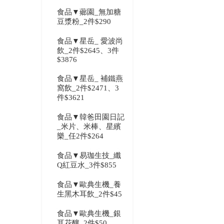
食品▼薌園_無加糖
豆漿粉_2件$290
食品▼星岳_ 愛波尚
飲_2件$2645、3件
$3876
食品▼星岳_ 補鐵燕
窩飲_2件$2471、3
件$3621
食品▼韓爸田園日記
_米片、米棒、星繽
樂_任2件$264
食品▼易珈生技_纖
Q紅豆水_3件$855
食品▼歐典生機_養
生黑木耳飲_2件$45
食品▼歐典生機_銀
耳花釀_2件$50