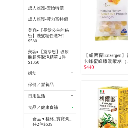
成人照護-安怡特價
成人照護-豐力富特價
美容▸【長髮公主的秘
密】洗髮精任選2件
$580
美容▸【霓淨思】玻尿
【紐西蘭Enzergen
酸超導潤澤精華 2件
卡蜂蜜蜂膠潤喉糖（15
$1350
$440
包）廠商直送
婦幼
保健／營養品
日用生活
食品／健康食補
食品▼桂格_寶寶粥_
任2件$639