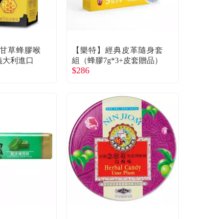
甘草蜂膠喉
【樂特】經典皮革隨身套
）義大利進口
組（蜂膠7g*3+皮套贈品）
$286