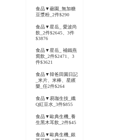
食品▼薌園_無加糖
豆漿粉_2件$290
食品▼星岳_ 愛波尚
飲_2件$2645、3件
$3876
食品▼星岳_ 補鐵燕
窩飲_2件$2471、3
件$3621
食品▼韓爸田園日記
_米片、米棒、星繽
樂_任2件$264
食品▼易珈生技_纖
Q紅豆水_3件$855
食品▼歐典生機_養
生黑木耳飲_2件$45
食品▼歐典生機_銀