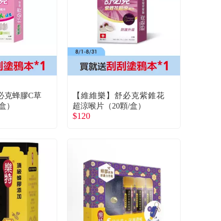
必克蜂膠C草
【維維樂】舒必克紫錐花
/盒）
超涼喉片（20顆/盒）
$120