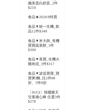
纖美蛋白奶昔_2件
$210
食品★2026/8特賣
食品▼統一生機_飲
品12件$349
食品▼米大師_有機
寶寶蔬菜餅_3件
$399
食品▼喜寶_生機火
雞肉泥_3件$317
食品▼波堤寶寶_寶
寶粥/麵_任2件88
折、5件8折
〔SUGI〕韓國樂天
兒童捲心棒 任選3件
$278