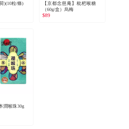
)(10粒/條)
【京都念慈庵】枇杷喉糖
（60g/盒）烏梅
$89
潤喉珠30g