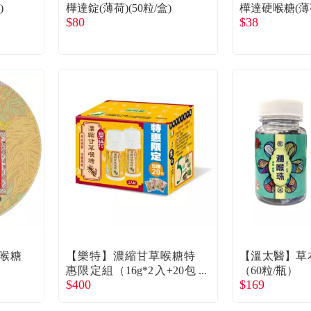
)
樺達錠(薄荷)(50粒/盒)
樺達硬喉糖(薄荷
$80
$38
喉糖
【樂特】濃縮甘草喉糖特
【溫太醫】草本
惠限定組（16g*2入+20包
（60粒/瓶）
$400
$169
分享包）/盒