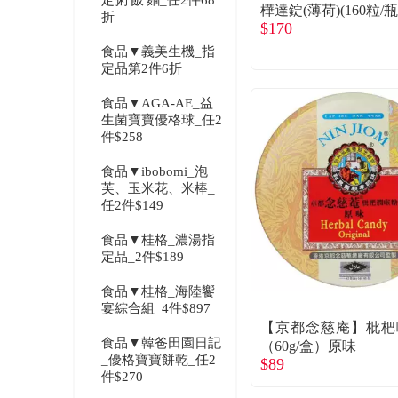
定粥'飯'麵_任2件68
樺達錠(薄荷)(160粒/瓶
折
$170
食品▼義美生機_指
定品第2件6折
食品▼AGA-AE_益
生菌寶寶優格球_任2
件$258
食品▼ibobomi_泡
芙、玉米花、米棒_
任2件$149
食品▼桂格_濃湯指
定品_2件$189
食品▼桂格_海陸饗
宴綜合組_4件$897
【京都念慈庵】枇杷
食品▼韓爸田園日記
（60g/盒）原味
_優格寶寶餅乾_任2
$89
件$270