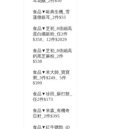
耳花釀_2件$50
食品▼歐典生機_雪
蓮燉銀耳_2件$55
食品▼芝初_8倍細高
蛋白纖穀粉_任2件
$358、12件$2029
食品▼芝初_8倍細高
鈣黑芝麻粉_2件
$538
食品▼米大師_寶寶
粥_3件$249、5件
$399
食品▼珍田_蘇打餅_
任2件$173
食品▼米森_有機奇
亞籽_2件$395
食品▼紅牛聰勁_iD