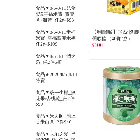
食品▼8/5-8/11兒食
樂X幸福米寶_寶寶
粥+餅乾_任2件$98
【利爾喉】頂級蜂膠
食品▼8/5-8/11幸福
米寶_幸福藜麥米棒_
潤喉糖（40顆/盒）
任2件$109
$100
食品▼8/5-8/11潤之
泉_任2件5折
食品★2026/8/5-8/11
特賣
食品▼統一生機_無
花果/杏桃乾_任2件
$99
食品▼米大師_池上
香米白粥_2件$40
食品▼大地之愛_指