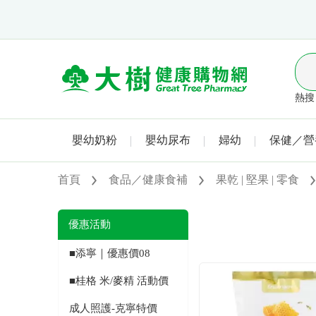
熱搜 
嬰幼奶粉
嬰幼尿布
婦幼
保健／營
首頁
食品／健康食補
果乾 | 堅果 | 零食
優惠活動
■添寧｜優惠價08
■桂格 米/麥精 活動價
成人照護-克寧特價