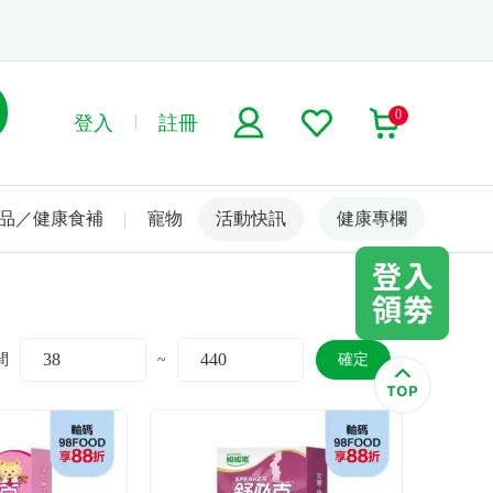
0
登入
註冊
品／健康食補
寵物
活動快訊
名人嚴選
健康專欄
間
~
確定