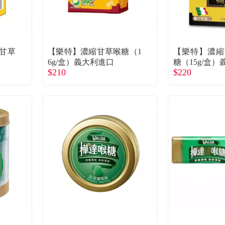
甘草
【樂特】濃縮甘草喉糖（1
【樂特】濃縮
6g/盒）義大利進口
糖（15g/盒
$210
$220