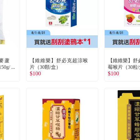
】麥蘆
【維維樂】舒必克超涼喉
【維維樂】舒
0g/
片（30顆/盒）
莓喉片（30粒
$100
$100