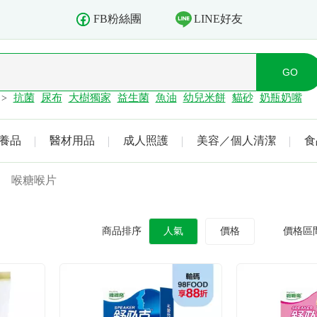
LINE好友
FB粉絲團
抗菌
尿布
大樹獨家
益生菌
魚油
幼兒米餅
貓砂
奶瓶奶嘴
>
養品
醫材用品
成人照護
美容／個人清潔
食
喉糖喉片
商品排序
人氣
價格
價格區