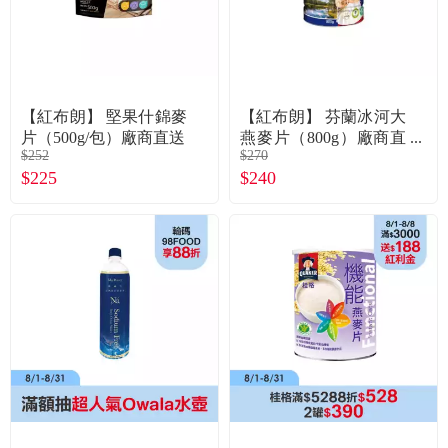
【紅布朗】 堅果什錦麥
【紅布朗】 芬蘭冰河大
片（500g/包）廠商直送
燕麥片（800g）廠商直
$252
$270
送
$225
$240