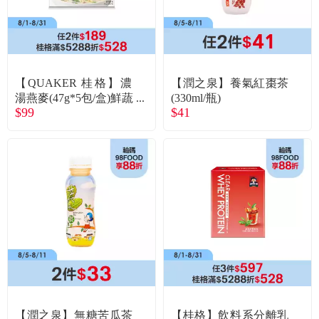
【QUAKER 桂格】濃
【潤之泉】養氣紅棗茶
湯燕麥(47g*5包/盒)鮮蔬
(330ml/瓶)
$99
$41
蘑菇
【潤之泉】無糖苦瓜茶
【桂格】飲料系分離乳