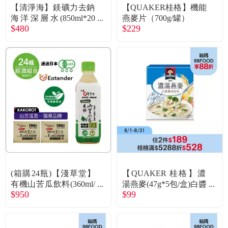
【清淨海】鎂礦力去鈉
【QUAKER桂格】機能
海洋深層水(850ml*20
燕麥片（700g/罐）
$480
$229
入/箱)廠商直送
(箱購24瓶)【淺草堂】
【QUAKER 桂格】濃
有機山苦瓜飲料(360ml/
湯燕麥(47g*5包/盒)白醬
$950
$99
瓶)24瓶入 廠商直送
雞肉