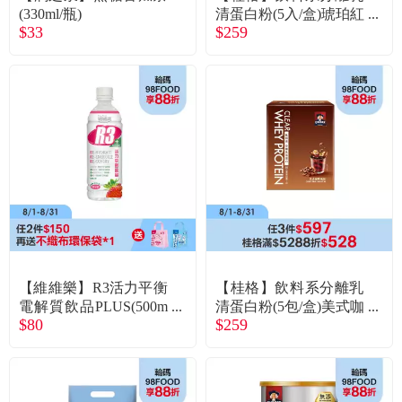
(330ml/瓶)
清蛋白粉(5入/盒)琥珀紅
$33
$259
萱
【維維樂】R3活力平衡
【桂格】飲料系分離乳
電解質飲品PLUS(500m
清蛋白粉(5包/盒)美式咖
$80
$259
l/瓶)草莓
啡