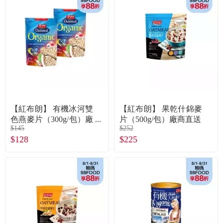
常見問題
折價券、紅利說明
【紅布朗】 有機冰河雙
【紅布朗】 果乾什錦麥
色燕麥片（300g/包）廠
片（500g/包）廠商直送
$145
$252
商直送
$128
$225