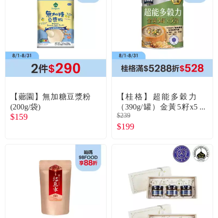
【薌園】無加糖豆漿粉
【桂格】超能多穀力
(200g/袋)
（390g/罐）金黃5籽x5
$159
$239
穀
$199