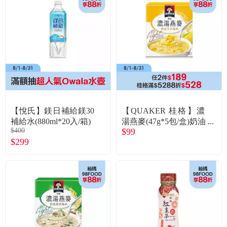
【悅氏】鎂日補給鎂30
【QUAKER 桂格】濃
補給水(880ml*20入/箱)
湯燕麥(47g*5包/盒)奶油
$400
$99
玉米
$299