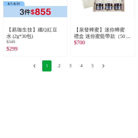
【易珈生技】纖Q紅豆
【泉發蜂蜜】迷你蜂蜜
水 (2g*30包)
禮盒 迷你蜜藍帶款（50
$349
$700
gＸ3）二盒 廠商直送
$299
1
2
3
4
5