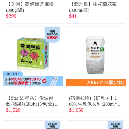
食品／健康食補
優惠券查詢
【芝初】高鈣黑芝麻粉
【潤之泉】枸杞菊花茶
(380g/罐)
(330ml/瓶)
$299
$41
寵物
登入
名人嚴選
優惠活動
關於我們
合作提案
【Star M 星岳】愛波尚
(箱購48瓶)【鮮乳坊】1
購物流程
飲-蘋果洋蔥水(15包/盒)
00%生乳保久乳(200ml*
$1,520
$1,650
廠商直送
24瓶/箱)2箱廠商直送
會員專區