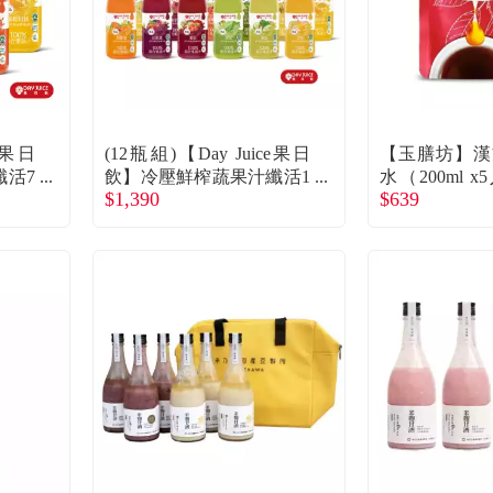
e果日
(12瓶組)【Day Juice果日
【玉膳坊】漢
纖活7
飲】冷壓鮮榨蔬果汁纖活1
水（200ml 
$1,390
$639
-12號（12入）廠商直送
直送