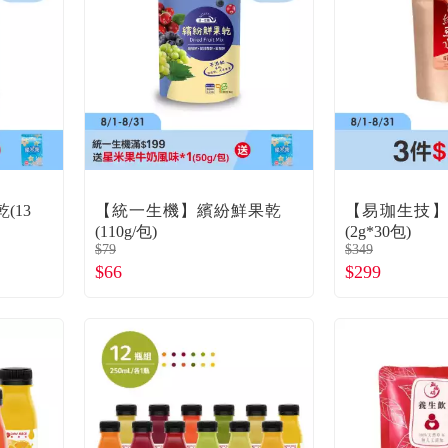
(13
【統一生機】繽紛鮮果乾
【易珈生技】
(110g/包)
(2g*30包)
$79
$349
$66
$299