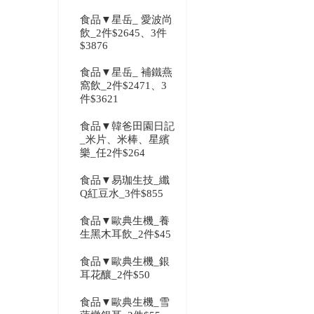
食品▼星岳_ 愛波尚
飲_2件$2645、3件
$3876
食品▼星岳_ 補鐵燕
窩飲_2件$2471、3
件$3621
食品▼韓爸田園日記
_米片、米棒、星繽
樂_任2件$264
食品▼易珈生技_纖
Q紅豆水_3件$855
食品▼歐典生機_養
生黑木耳飲_2件$45
食品▼歐典生機_銀
耳花釀_2件$50
食品▼歐典生機_雪