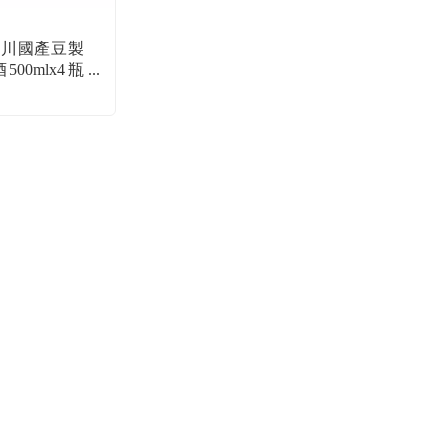
乃川國產豆製
00mlx4瓶