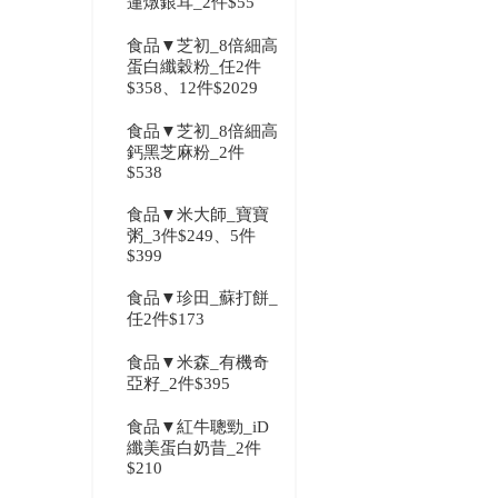
蓮燉銀耳_2件$55
食品▼芝初_8倍細高
蛋白纖穀粉_任2件
$358、12件$2029
食品▼芝初_8倍細高
鈣黑芝麻粉_2件
$538
食品▼米大師_寶寶
粥_3件$249、5件
$399
食品▼珍田_蘇打餅_
任2件$173
食品▼米森_有機奇
亞籽_2件$395
食品▼紅牛聰勁_iD
纖美蛋白奶昔_2件
$210