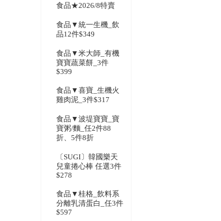
食品★2026/8特賣
食品▼統一生機_飲
品12件$349
食品▼米大師_有機
寶寶蔬菜餅_3件
$399
食品▼喜寶_生機火
雞肉泥_3件$317
食品▼波堤寶寶_寶
寶粥/麵_任2件88
折、5件8折
〔SUGI〕韓國樂天
兒童捲心棒 任選3件
$278
食品▼桂格_飲料系
分離乳清蛋白_任3件
$597