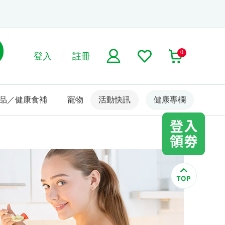
0
登入
註冊
品／健康食補
寵物
活動快訊
名人嚴選
健康專欄