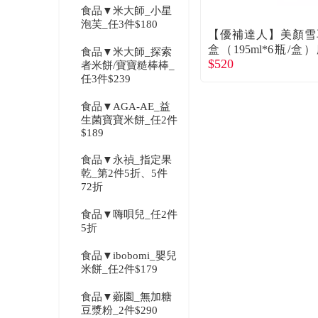
食品▼米大師_小星
泡芙_任3件$180
【優補達人】美顏雪
盒（195ml*6瓶/盒
食品▼米大師_探索
$520
直送
者米餅/寶寶糙棒棒_
任3件$239
食品▼AGA-AE_益
生菌寶寶米餅_任2件
$189
食品▼永禎_指定果
乾_第2件5折、5件
72折
食品▼嗨唄兒_任2件
5折
食品▼ibobomi_嬰兒
米餅_任2件$179
食品▼薌園_無加糖
豆漿粉_2件$290