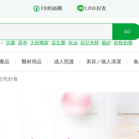
LINE好友
FB粉絲團
抗菌
尿布
大樹獨家
益生菌
魚油
幼兒米餅
貓砂
奶瓶奶嘴
>
養品
醫材用品
成人照護
美容／個人清潔
食
女性好食