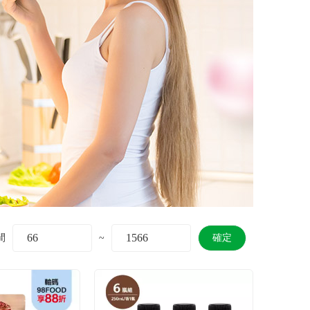
間
~
確定