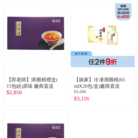
常見問題
折價券、紅利說明
【郭老師】滴雞精禮盒(
【娘家】冷凍滴雞精(65
15包組)原味 廠商直送
mlX20包/盒)廠商直送
$2,850
$3,280
$3,116