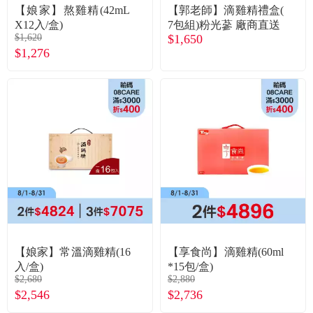
食品／健康食補
優惠券查詢
【娘家】熬雞精(42mL
【郭老師】滴雞精禮盒(
X12入/盒)
7包組)粉光蔘 廠商直送
$1,620
$1,650
寵物
登入
$1,276
名人嚴選
優惠活動
關於我們
合作提案
購物流程
【娘家】常溫滴雞精(16
【享食尚】滴雞精(60ml
入/盒)
*15包/盒)
會員專區
$2,680
$2,880
$2,546
$2,736