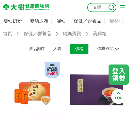
嬰幼奶粉
嬰幼尿布
婦幼
保健／營養品
醫材用品
嬰幼奶粉
會員資料及密碼修改
首頁
保健／營養品
媽媽寶寶
滴雞精
嬰幼尿布
常用收件人清單
抗菌
尿布
大樹獨家
益生菌
魚油
幼兒米餅
貓砂
價格區間
商品排序
人氣
價格
奶瓶奶嘴
婦幼
訂單查詢
保健／營養品
收藏清單
醫材用品
紅利點數查詢
成人照護
購物金查詢
美容／個人清潔
優惠券領取