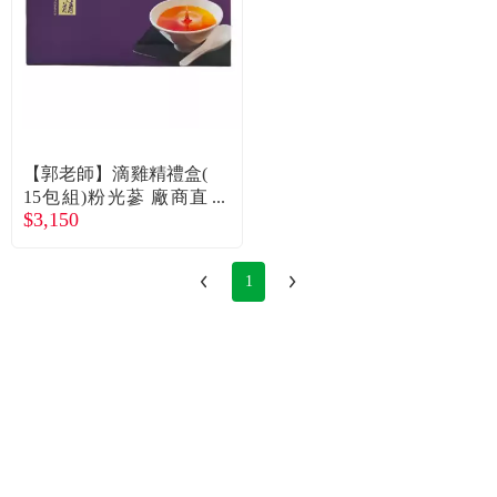
【郭老師】滴雞精禮盒(
15包組)粉光蔘 廠商直
$3,150
送
1