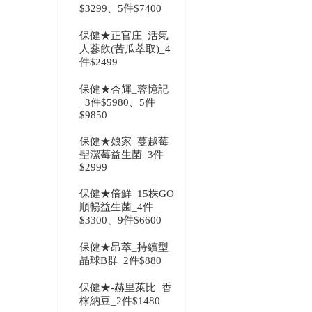
$3299、5件$7400
保健★正官庄_活氣
人蔘飲(苦瓜萃取)_4
件$2499
保健★杏輝_蓉憶記
_3件$5980、5件
$9850
保健★娘家_蔓越莓
聖潔莓益生菌_3件
$2999
保健★倍鮮_15株GO
順暢益生菌_4件
$3300、9件$6600
保健★昂萃_持續型
晶球B群_2件$880
保健★-赫里萊比_香
檸納豆_2件$1480