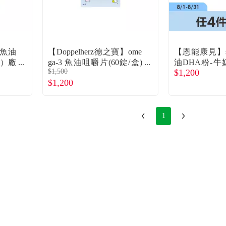
童魚油
【Doppelherz德之寶】ome
【恩能康見】
瓶）廠
ga-3 魚油咀嚼片(60錠/盒)
油DHA粉-牛奶
$1,500
$1,200
檸檬味
包)
$1,200
1