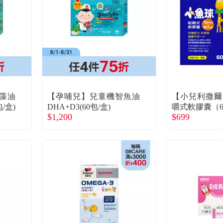
Q藻油
【孕哺兒】兒童機智魚油
【小兒利撒爾
/盒)
DHA+D3(60包/盒)
嚼式軟膠囊（6
$1,200
$699