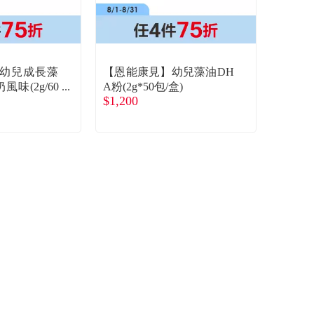
幼兒成長藻
【恩能康見】幼兒藻油DH
風味(2g/60
A粉(2g*50包/盒)
$1,200