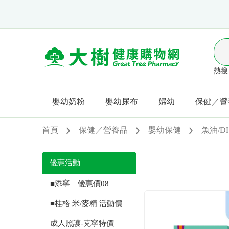
熱搜 
嬰幼奶粉
嬰幼尿布
婦幼
保健／營
首頁
保健／營養品
嬰幼保健
魚油/D
優惠活動
■添寧｜優惠價08
■桂格 米/麥精 活動價
成人照護-克寧特價