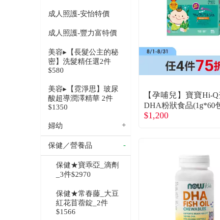
成人照護-安怡特價
成人照護-豐力富特價
美容▸【長髮公主的秘
密】洗髮精任選2件
$580
美容▸【霓淨思】玻尿
【孕哺兒】寶寶Hi-
酸超導潤澤精華 2件
DHA粉狀食品(1g*60包
$1350
$1,200
婦幼
保健／營養品
保健★寶乖亞_滴劑
_3件$2970
保健★常春藤_大豆
紅花苜蓿錠_2件
$1566