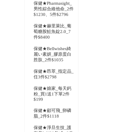
保健★Pharmasight_
男性綜合維他命_2件
$1230、5件$2796
保健★赫里萊比_葡
萄糖胺鮭魚錠2.0_7
件$8400
保健★Bellwishes綺
麗い素妍_膠原蛋白
胜肽_2件$1035
保健★昂萃_指定品_
任3件$2798
保健★娘家_每天鈣
粉_買1送1下單2件
$199
保健★顧可飛_卵磷
脂_2件$1118
保健★淨旦生技_護