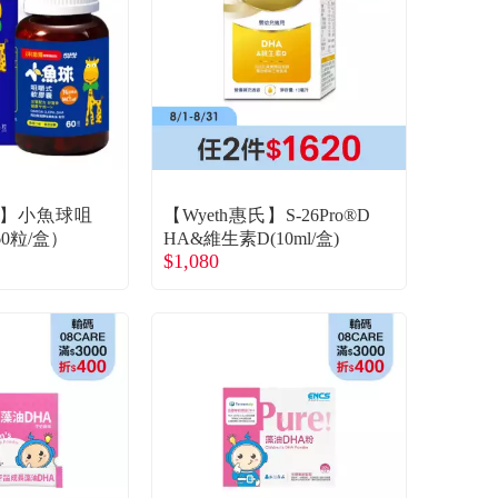
】小魚球咀
【Wyeth惠氏】S-26Pro®D
0粒/盒）
HA&維生素D(10ml/盒)
$1,080