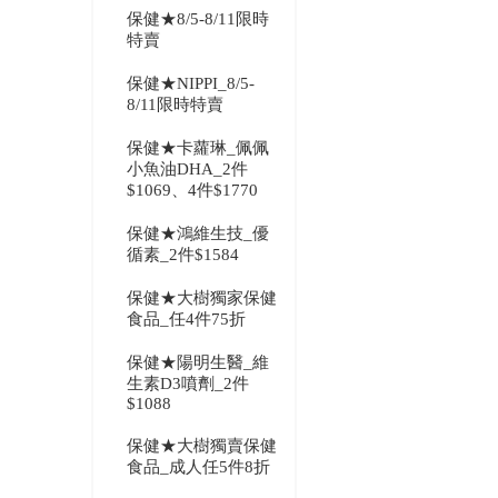
保健★8/5-8/11限時
特賣
保健★NIPPI_8/5-
8/11限時特賣
保健★卡蘿琳_佩佩
小魚油DHA_2件
$1069、4件$1770
保健★鴻維生技_優
循素_2件$1584
保健★大樹獨家保健
食品_任4件75折
保健★陽明生醫_維
生素D3噴劑_2件
$1088
保健★大樹獨賣保健
食品_成人任5件8折