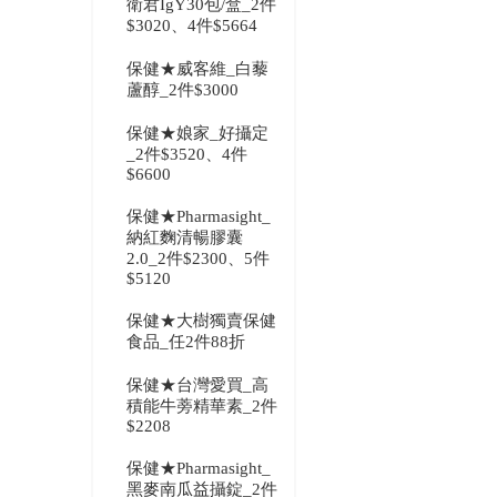
衛君IgY30包/盒_2件
$3020、4件$5664
保健★威客維_白藜
蘆醇_2件$3000
保健★娘家_好攝定
_2件$3520、4件
$6600
保健★Pharmasight_
納紅麴清暢膠囊
2.0_2件$2300、5件
$5120
保健★大樹獨賣保健
食品_任2件88折
保健★台灣愛買_高
積能牛蒡精華素_2件
$2208
保健★Pharmasight_
黑麥南瓜益攝錠_2件