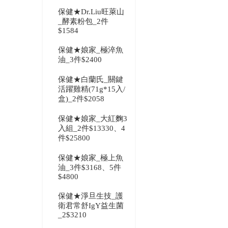
保健★Dr.Liu旺萊山
_酵素粉包_2件
$1584
保健★娘家_極淬魚
油_3件$2400
保健★白蘭氏_關鍵
活躍雞精(71g*15入/
盒)_2件$2058
保健★娘家_大紅麴3
入組_2件$13330、4
件$25800
保健★娘家_極上魚
油_3件$3168、5件
$4800
保健★淨旦生技_護
衛君常舒IgY益生菌
_2$3210