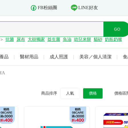
LINE好友
FB粉絲團
抗菌
尿布
大樹獨家
益生菌
魚油
幼兒米餅
貓砂
奶瓶奶嘴
>
養品
醫材用品
成人照護
美容／個人清潔
食
HA
商品排序
人氣
價格
價格區