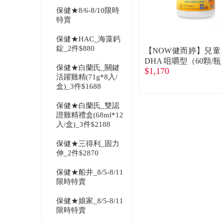
保健★8/6-8/10限時
特賣
保健★HAC_海藻鈣
錠_2件$880
【NOW健而婷】兒
DHA 咀嚼型（60顆/
保健★白蘭氏_關鍵
$1,170
商直送
活躍雞精(71g*8入/
盒)_3件$1688
保健★白蘭氏_雙認
證雞精禮盒(68ml*12
入/盒)_3件$2188
保健★三得利_固力
伸_2件$2870
保健★船井_8/5-8/11
限時特賣
保健★娘家_8/5-8/11
限時特賣