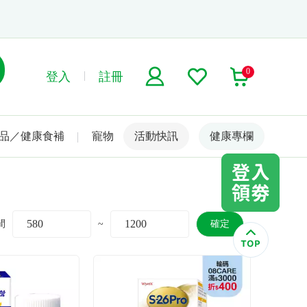
0
登入
註冊
品／健康食補
寵物
活動快訊
名人嚴選
健康專欄
間
~
確定