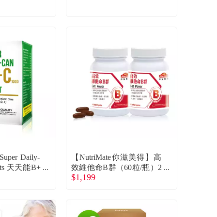
er Daily-
【NutriMate你滋美得】高
lets 天天能B+
效維他命B群（60粒/瓶）2
$1,199
）
入組 廠商直送