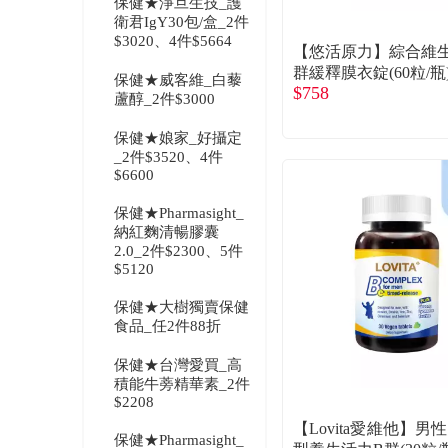
保健★淨旦生技_護
衛君IgY30包/盒_2件
$3020、4件$5664
【悠活原力】綜合維
群緩釋膜衣錠(60粒/瓶
保健★威客維_白藜
$758
蘆醇_2件$3000
保健★娘家_好攝定
_2件$3520、4件
$6600
保健★Pharmasight_
納紅麴清暢膠囊
2.0_2件$2300、5件
$5120
保健★大樹獨賣保健
食品_任2件88折
保健★台灣愛買_高
積能牛蒡精華素_2件
$2208
【Lovita愛維他】男
保健★Pharmasight_