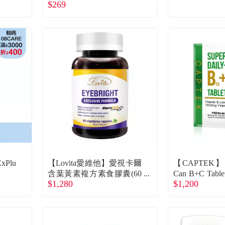
$269
Plu
【Lovita愛維他】愛視卡爾
【CAPTEK】Sup
含葉黃素複方素食膠囊(60
Can B+C Tab
$1,280
$1,200
顆/瓶)
C錠（50錠/瓶