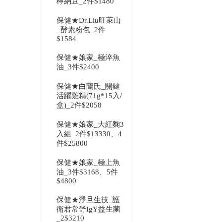
檸納豆_2件$1480
保健★Dr.Liu旺萊山
_酵素粉包_2件
$1584
保健★娘家_極淬魚
油_3件$2400
保健★白蘭氏_關鍵
活躍雞精(71g*15入/
盒)_2件$2058
保健★娘家_大紅麴3
入組_2件$13330、4
件$25800
保健★娘家_極上魚
油_3件$3168、5件
$4800
保健★淨旦生技_護
衛君常舒IgY益生菌
_2$3210