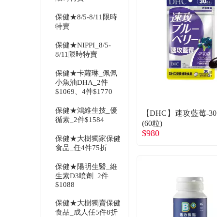
保健★8/5-8/11限時
特賣
保健★NIPPI_8/5-
8/11限時特賣
保健★卡蘿琳_佩佩
小魚油DHA_2件
$1069、4件$1770
保健★鴻維生技_優
【DHC】速攻藍莓-3
循素_2件$1584
(60粒)
$980
保健★大樹獨家保健
食品_任4件75折
保健★陽明生醫_維
生素D3噴劑_2件
$1088
保健★大樹獨賣保健
食品_成人任5件8折