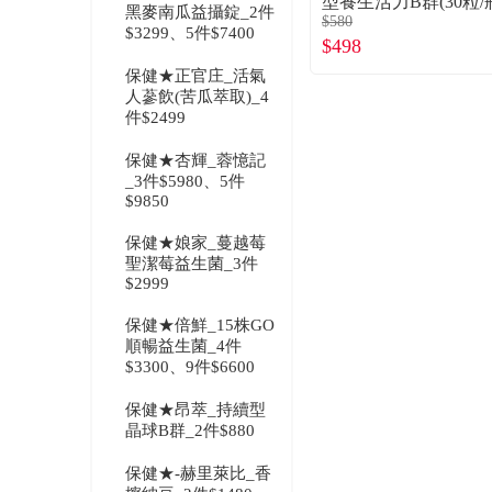
型養生活力B群(30粒/
黑麥南瓜益攝錠_2件
$580
$3299、5件$7400
$498
保健★正官庄_活氣
人蔘飲(苦瓜萃取)_4
件$2499
保健★杏輝_蓉憶記
_3件$5980、5件
$9850
保健★娘家_蔓越莓
聖潔莓益生菌_3件
$2999
保健★倍鮮_15株GO
順暢益生菌_4件
$3300、9件$6600
保健★昂萃_持續型
晶球B群_2件$880
保健★-赫里萊比_香