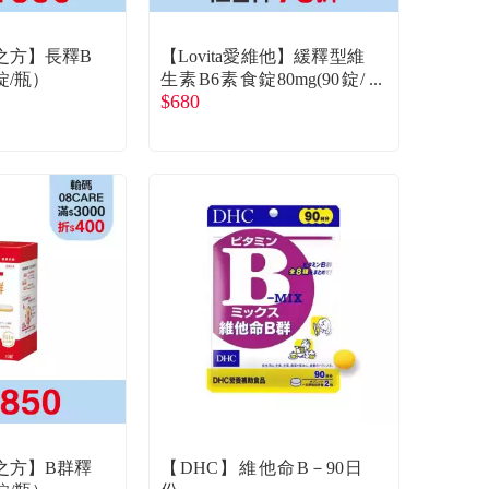
之方】長釋B
【Lovita愛維他】緩釋型維
錠/瓶）
生素B6素食錠80mg(90錠/
$680
罐)
之方】B群釋
【DHC】維他命B－90日