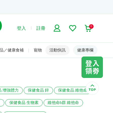
0
登入
註冊
品／健康食補
寵物
活動快訊
名人嚴選
健康專欄
品 增強體力
保健食品 鋅
保健食品 維他命
合
保健食品 生物素
維他命b群 維他命