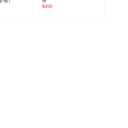
錠/瓶）
份
$450