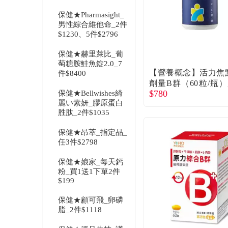
保健★Pharmasight_
男性綜合維他命_2件
$1230、5件$2796
保健★赫里萊比_葡
萄糖胺鮭魚錠2.0_7
【營養概念】活力焦
件$8400
劑量B群（60粒/瓶
$780
保健★Bellwishes綺
直送
麗い素妍_膠原蛋白
胜肽_2件$1035
保健★昂萃_指定品_
任3件$2798
保健★娘家_每天鈣
粉_買1送1下單2件
$199
保健★顧可飛_卵磷
脂_2件$1118