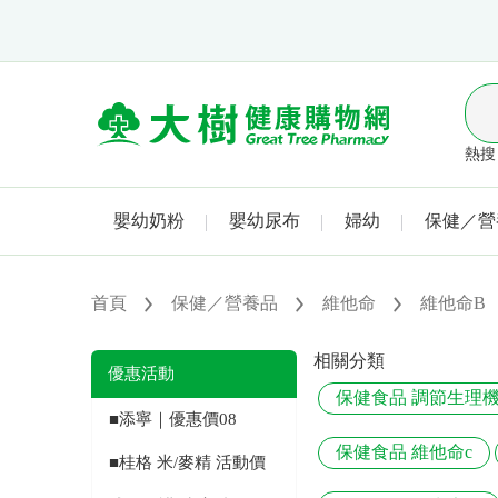
熱搜 
嬰幼奶粉
嬰幼尿布
婦幼
保健／營
首頁
保健／營養品
維他命
維他命B
相關分類
優惠活動
保健食品 調節生理
■添寧｜優惠價08
保健食品 維他命c
■桂格 米/麥精 活動價