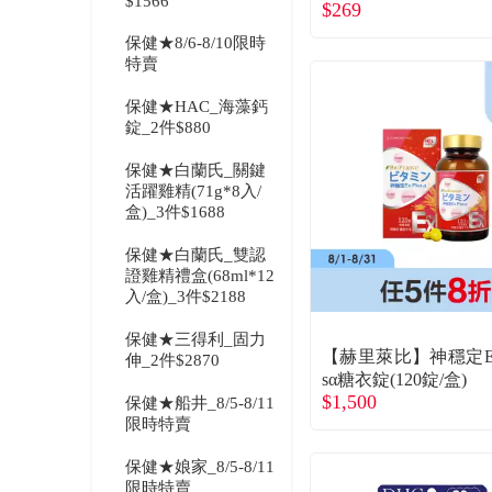
$1566
$269
保健★8/6-8/10限時
特賣
保健★HAC_海藻鈣
錠_2件$880
保健★白蘭氏_關鍵
活躍雞精(71g*8入/
盒)_3件$1688
保健★白蘭氏_雙認
證雞精禮盒(68ml*12
入/盒)_3件$2188
保健★三得利_固力
【赫里萊比】神穩定Ex
伸_2件$2870
sα糖衣錠(120錠/盒)
$1,500
保健★船井_8/5-8/11
限時特賣
保健★娘家_8/5-8/11
限時特賣