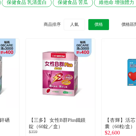
保健食品 乳清蛋白
保健食品 苦瓜
維他命 增強體力
商品排序
人氣
價格
價格區
s鋅硒
【三多】 女性B群Plus鐵鎂
【杏輝】活芯
錠（60錠／盒）
囊（60粒/盒）
$359
$2,600