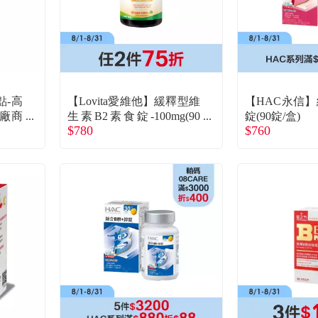
點-高
【Lovita愛維他】緩釋型維
【HAC永信】
）廠商
生素B2素食錠-100mg(90
錠(90錠/盒)
$780
$760
粒/瓶)