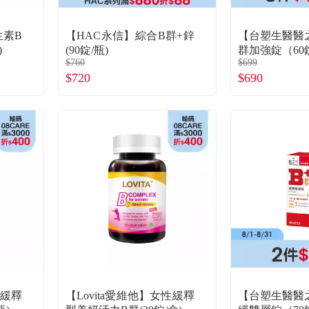
生素B
【HAC永信】綜合B群+鋅
【台塑生醫醫
)
(90錠/瓶)
群加強錠（60
$760
$699
$720
$690
性緩釋
【Lovita愛維他】女性緩釋
【台塑生醫醫