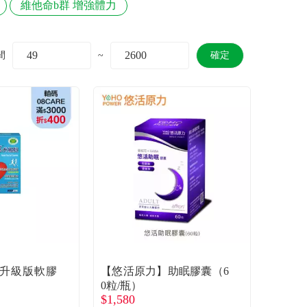
維他命b群 增強體力
間
~
確定
升級版軟膠
【悠活原力】助眠膠囊（6
0粒/瓶）
$1,580