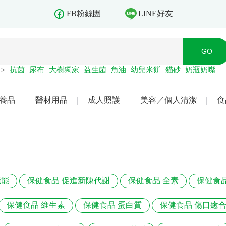
LINE好友
FB粉絲團
抗菌
尿布
大樹獨家
益生菌
魚油
幼兒米餅
貓砂
奶瓶奶嘴
>
養品
醫材用品
成人照護
美容／個人清潔
食
機能
保健食品 促進新陳代謝
保健食品 全素
保健食
保健食品 維生素
保健食品 蛋白質
保健食品 傷口癒