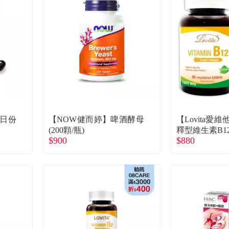
0日份
【NOW健而婷】啤酒酵母
【Lovita愛
(200顆/瓶)
釋型維生素B12(
$900
$880