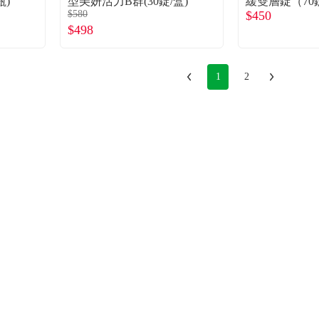
瓶)
型美妍活力B群(30錠/盒)
緩雙層錠（70
$580
$450
$498
1
2