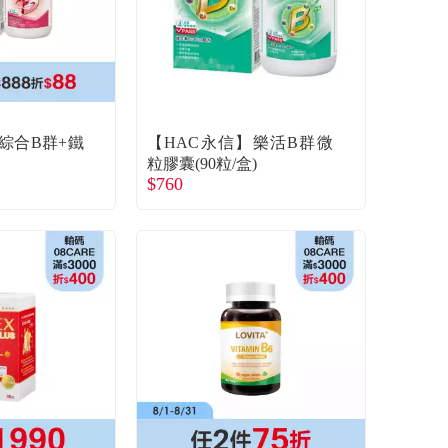
綜合B群+鐵
【HAC永信】樂活B群微
粒膠囊(90粒/盒)
$760