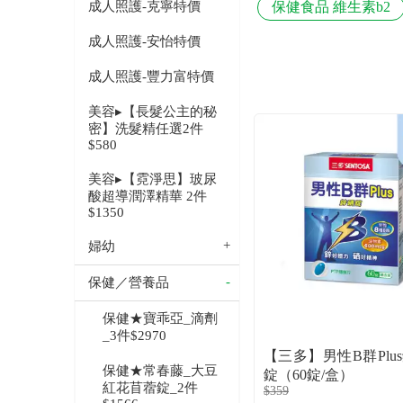
成人照護-克寧特價
保健食品 維生素b2
成人照護-安怡特價
成人照護-豐力富特價
美容▸【長髮公主的秘
密】洗髮精任選2件
$580
美容▸【霓淨思】玻尿
酸超導潤澤精華 2件
$1350
婦幼
保健／營養品
保健★寶乖亞_滴劑
_3件$2970
【三多】男性B群Plu
保健★常春藤_大豆
錠（60錠/盒）
紅花苜蓿錠_2件
$359