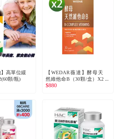
維他】高單位緩
【WEDAR薇達】酵母天
60顆/瓶)
然維他命B（30顆/盒）X2
$880
廠商直送