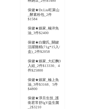
檸納豆_2件$1480
保健★Dr.Liu旺萊山
_酵素粉包_2件
$1584
保健★娘家_極淬魚
油_3件$2400
保健★白蘭氏_關鍵
活躍雞精(71g*15入/
盒)_2件$2058
保健★娘家_大紅麴3
入組_2件$13330、4
件$25800
保健★娘家_極上魚
油_3件$3168、5件
$4800
保健★淨旦生技_護
衛君常舒IgY益生菌
_2$3210