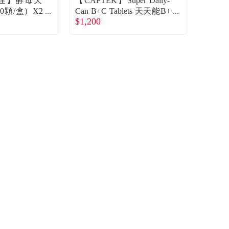
薇達】酵母天
【CAPTEK】Super Daily-
0顆/盒）X2
Can B+C Tablets 天天能B+
$1,200
C錠（50錠/瓶）