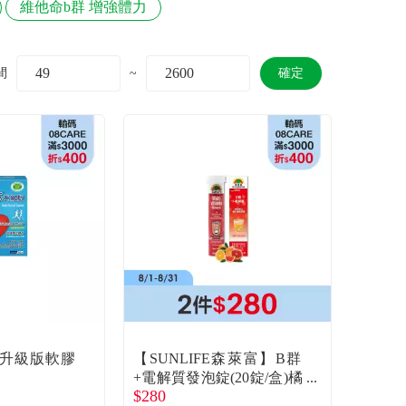
維他命b群 增強體力
間
~
確定
升級版軟膠
【SUNLIFE森萊富】B群
+電解質發泡錠(20錠/盒)橘
$280
子葡萄柚口味