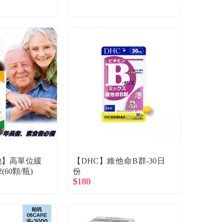
維他】高單位緩
【DHC】維他命B群-30日
60顆/瓶)
份
$180