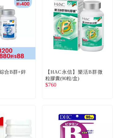
綜合B群+鋅
【HAC永信】樂活B群微
粒膠囊(90粒/盒)
$760