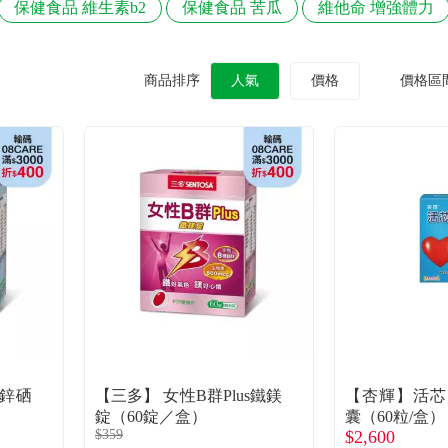
保健食品 維生素b2
保健食品 苦瓜
維他命 增強體力
商品排序
人氣
價格
價格區
s鋅硒
【三多】 女性B群Plus鐵鎂
【杏輝】活芯
錠（60錠／盒）
囊（60粒/盒）
$359
$2,600