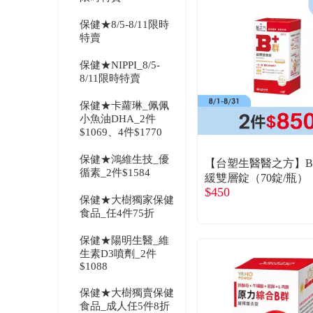
保健★8/5-8/11限時
特賣
保健★NIPPI_8/5-
8/11限時特賣
保健★卡蘿琳_佩佩
小魚油DHA_2件
$1069、4件$1770
保健★鴻維生技_優
【台塑生醫醫之方】
循素_2件$1584
緩雙層錠（70錠/瓶）
$450
保健★大樹獨家保健
食品_任4件75折
保健★陽明生醫_維
生素D3噴劑_2件
$1088
保健★大樹獨賣保健
食品_成人任5件8折