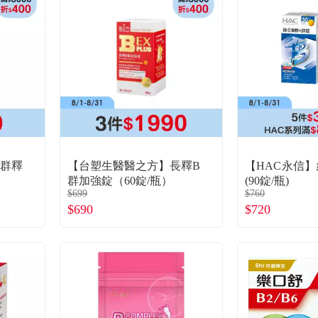
B群釋
【台塑生醫醫之方】長釋B
【HAC永信】
群加強錠（60錠/瓶）
(90錠/瓶)
$699
$760
$690
$720