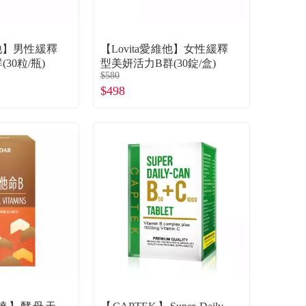
維他】男性緩釋
【Lovita愛維他】女性緩釋
30粒/瓶)
型美妍活力B群(30錠/盒)
$580
$498