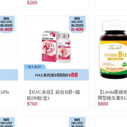
$269
Plu
【HAC永信】綜合B群+鐵
【Lovita愛
錠(90錠/盒)
釋型維生素B12(
$760
$880