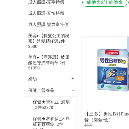
成人照護-克寧特價
維他命b群 維他命
成人照護-安怡特價
成人照護-豐力富特價
美容▸【長髮公主的秘
密】洗髮精任選2件
$580
美容▸【霓淨思】玻尿
酸超導潤澤精華 2件
$1350
婦幼
保健／營養品
保健★寶乖亞_滴劑
_3件$2970
【三多】男性B群Plu
保健★常春藤_大豆
錠（60錠/盒）
紅花苜蓿錠_2件
$359