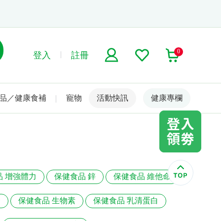
0
登入
註冊
品／健康食補
寵物
活動快訊
名人嚴選
健康專欄
品 增強體力
保健食品 鋅
保健食品 維他命
合
保健食品 生物素
保健食品 乳清蛋白