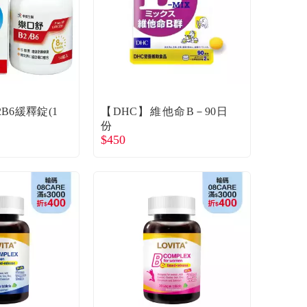
B6緩釋錠(1
【DHC】維他命B－90日
份
$450