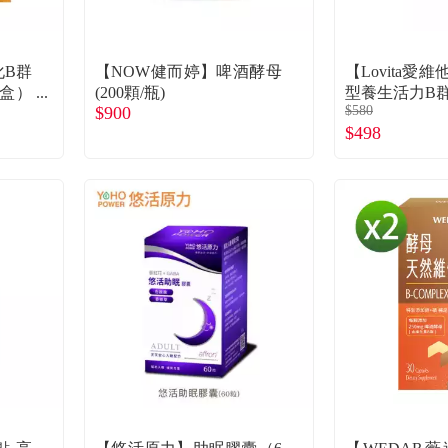
化B群
【NOW健而婷】啤酒酵母
【Lovita愛
/盒）
(200顆/瓶)
型養生活力B群(
$900
$580
$498