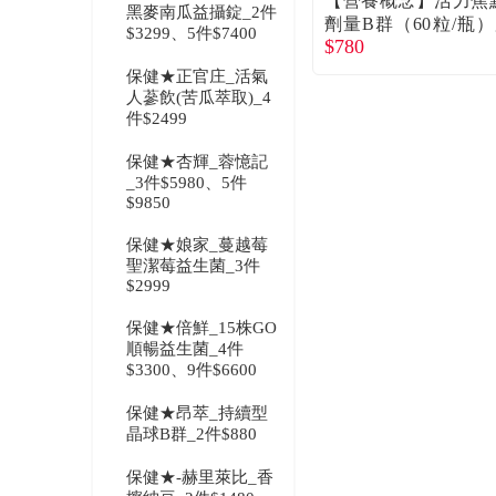
【營養概念】活力焦
黑麥南瓜益攝錠_2件
劑量B群（60粒/瓶
$3299、5件$7400
$780
直送
保健★正官庄_活氣
人蔘飲(苦瓜萃取)_4
件$2499
保健★杏輝_蓉憶記
_3件$5980、5件
$9850
保健★娘家_蔓越莓
聖潔莓益生菌_3件
$2999
保健★倍鮮_15株GO
順暢益生菌_4件
$3300、9件$6600
保健★昂萃_持續型
晶球B群_2件$880
保健★-赫里萊比_香