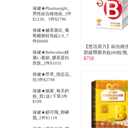
保健★Pharmasight_
男性綜合維他命_2件
$1230、5件$2796
保健★赫里萊比_葡
萄糖胺鮭魚錠2.0_7
件$8400
【悠活原力】綜合維
保健★Bellwishes綺
群緩釋膜衣錠(60粒/瓶
麗い素妍_膠原蛋白
$758
胜肽_2件$1035
保健★昂萃_指定品_
任3件$2798
保健★娘家_每天鈣
粉_買1送1下單2件
$199
保健★顧可飛_卵磷
脂_2件$1118