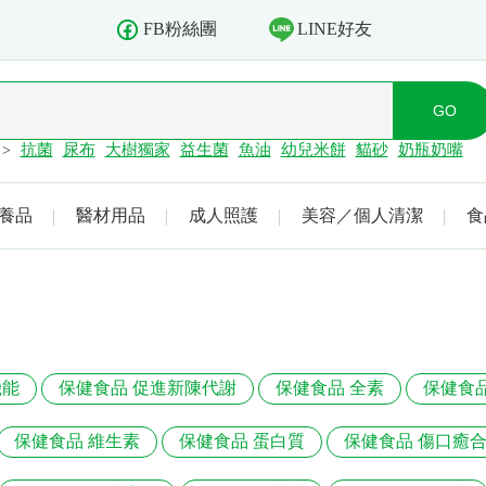
LINE好友
FB粉絲團
抗菌
尿布
大樹獨家
益生菌
魚油
幼兒米餅
貓砂
奶瓶奶嘴
>
養品
醫材用品
成人照護
美容／個人清潔
食
機能
保健食品 促進新陳代謝
保健食品 全素
保健食
保健食品 維生素
保健食品 蛋白質
保健食品 傷口癒