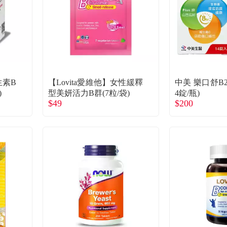
生素B
【Lovita愛維他】女性緩釋
中美 樂口舒B2
)
型美妍活力B群(7粒/袋)
4錠/瓶)
$49
$200