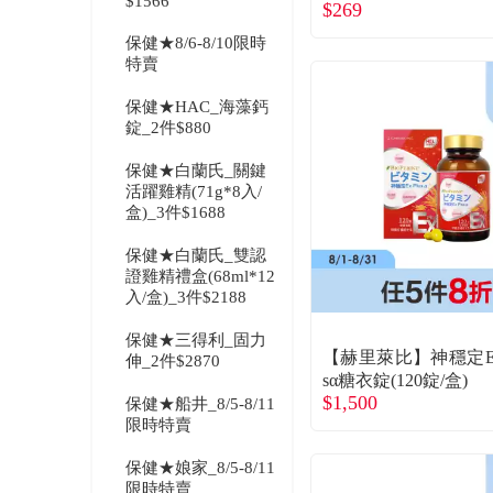
$1566
$269
保健★8/6-8/10限時
特賣
保健★HAC_海藻鈣
錠_2件$880
保健★白蘭氏_關鍵
活躍雞精(71g*8入/
盒)_3件$1688
保健★白蘭氏_雙認
證雞精禮盒(68ml*12
入/盒)_3件$2188
保健★三得利_固力
【赫里萊比】神穩定Ex
伸_2件$2870
sα糖衣錠(120錠/盒)
$1,500
保健★船井_8/5-8/11
限時特賣
保健★娘家_8/5-8/11
限時特賣