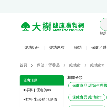
熱搜 
嬰幼奶粉
嬰幼尿布
婦幼
保健／營
首頁
保健／營養品
維他命
維他命B
相關分類
優惠活動
保健食品 調節生理
■添寧｜優惠價08
保健食品 維他命c
■桂格 米/麥精 活動價