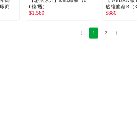
點-高
【悠活原力】助眠膠囊（6
【WEDAR
）廠商
0粒/瓶）
然維他命B（3
$1,580
$880
廠商直送
1
2