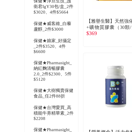
保健★淨旦生技_護
衛君IgY30包/盒_2件
$3020、4件$5664
【雅譽生醫】天然強
保健★威客維_白藜
+礦物質膠囊（30顆
蘆醇_2件$3000
$369
廠商直送
保健★娘家_好攝定
_2件$3520、4件
$6600
保健★Pharmasight_
納紅麴清暢膠囊
2.0_2件$2300、5件
$5120
保健★大樹獨賣保健
食品_任2件88折
保健★台灣愛買_高
積能牛蒡精華素_2件
$2208
保健★Pharmasight_