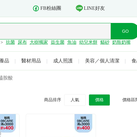
LINE好友
FB粉絲團
抗菌
尿布
大樹獨家
益生菌
魚油
幼兒米餅
貓砂
奶瓶奶嘴
>
養品
醫材用品
成人照護
美容／個人清潔
食
醯胺酸
商品排序
人氣
價格
價格區