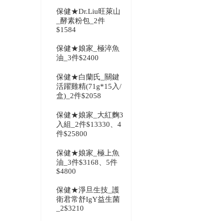
保健★Dr.Liu旺萊山
_酵素粉包_2件
$1584
保健★娘家_極淬魚
油_3件$2400
保健★白蘭氏_關鍵
活躍雞精(71g*15入/
盒)_2件$2058
保健★娘家_大紅麴3
入組_2件$13330、4
件$25800
保健★娘家_極上魚
油_3件$3168、5件
$4800
保健★淨旦生技_護
衛君常舒IgY益生菌
_2$3210