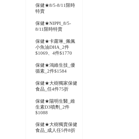
保健★8/5-8/11限時
特賣
保健★NIPPI_8/5-
8/11限時特賣
保健★卡蘿琳_佩佩
小魚油DHA_2件
$1069、4件$1770
保健★鴻維生技_優
循素_2件$1584
保健★大樹獨家保健
食品_任4件75折
保健★陽明生醫_維
生素D3噴劑_2件
$1088
保健★大樹獨賣保健
食品_成人任5件8折