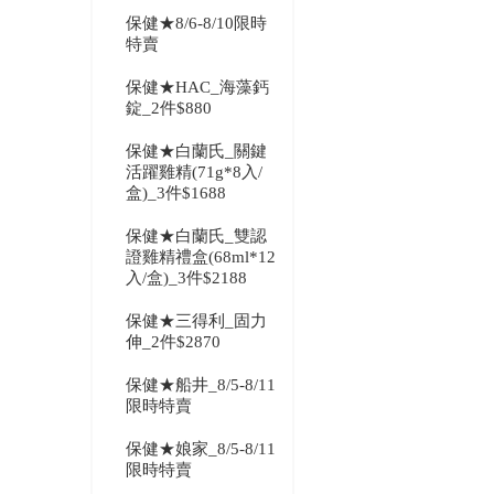
保健★8/6-8/10限時
特賣
保健★HAC_海藻鈣
錠_2件$880
保健★白蘭氏_關鍵
活躍雞精(71g*8入/
盒)_3件$1688
保健★白蘭氏_雙認
證雞精禮盒(68ml*12
入/盒)_3件$2188
保健★三得利_固力
伸_2件$2870
保健★船井_8/5-8/11
限時特賣
保健★娘家_8/5-8/11
限時特賣