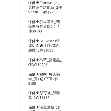
保健★Pharmasight_
男性綜合維他命_2件
$1230、5件$2796
保健★赫里萊比_葡
萄糖胺鮭魚錠2.0_7
件$8400
保健★Bellwishes綺
麗い素妍_膠原蛋白
胜肽_2件$1035
保健★昂萃_指定品_
任3件$2798
保健★娘家_每天鈣
粉_買1送1下單2件
$199
保健★顧可飛_卵磷
脂_2件$1118
保健★淨旦生技_護