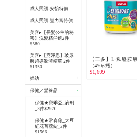
成人照護-安怡特價
成人照護-豐力富特價
美容▸【長髮公主的秘
密】洗髮精任選2件
$580
美容▸【霓淨思】玻尿
【三多】L-麩醯胺酸P
酸超導潤澤精華 2件
（450g/瓶）
$1350
$1,699
婦幼
保健／營養品
保健★寶乖亞_滴劑
_3件$2970
保健★常春藤_大豆
紅花苜蓿錠_2件
$1566