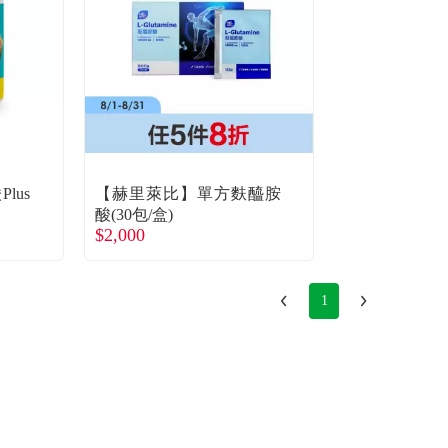
lus
【赫里萊比】單方麩醯胺
酸(30包/盒)
$2,000
1