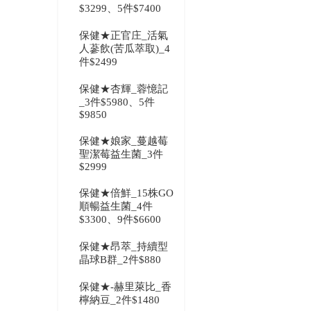
$3299、5件$7400
保健★正官庄_活氣
人蔘飲(苦瓜萃取)_4
件$2499
保健★杏輝_蓉憶記
_3件$5980、5件
$9850
保健★娘家_蔓越莓
聖潔莓益生菌_3件
$2999
保健★倍鮮_15株GO
順暢益生菌_4件
$3300、9件$6600
保健★昂萃_持續型
晶球B群_2件$880
保健★-赫里萊比_香
檸納豆_2件$1480