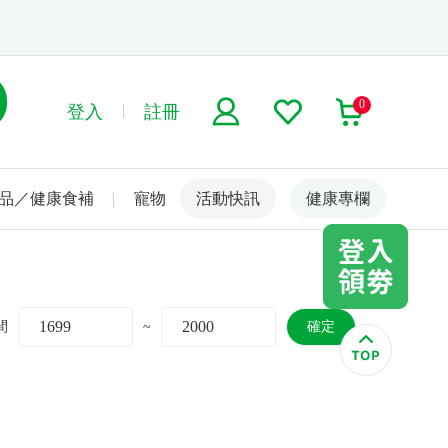
0
登入
註冊
品／健康食補
寵物
活動快訊
名人嚴選
健康專欄
間
~
確定