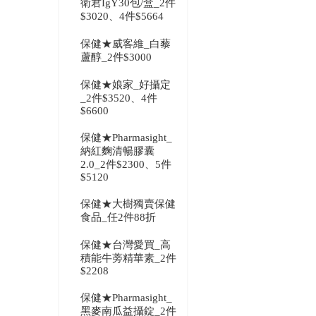
衛君IgY30包/盒_2件
$3020、4件$5664
保健★威客維_白藜
蘆醇_2件$3000
保健★娘家_好攝定
_2件$3520、4件
$6600
保健★Pharmasight_
納紅麴清暢膠囊
2.0_2件$2300、5件
$5120
保健★大樹獨賣保健
食品_任2件88折
保健★台灣愛買_高
積能牛蒡精華素_2件
$2208
保健★Pharmasight_
黑麥南瓜益攝錠_2件