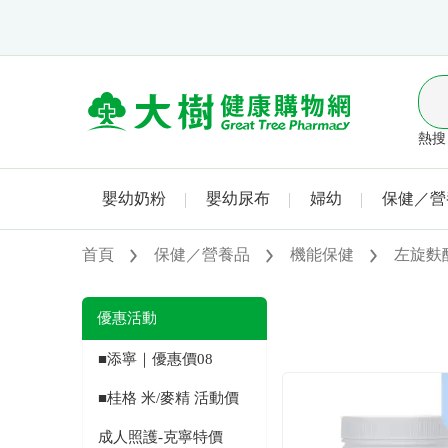
熱搜 
嬰幼奶粉
嬰幼尿布
婦幼
保健／營
首頁
保健／營養品
機能保健
左旋麩
優惠活動
■添寧｜優惠價08
■桂格 米/麥精 活動價
成人照護-克寧特價