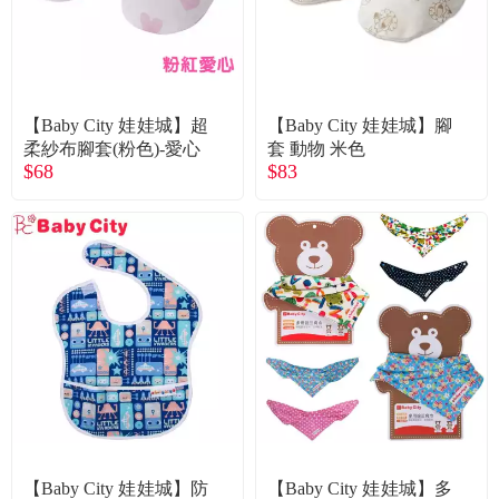
食品／健康食補
優惠券查詢
寵物
登入
【Baby City 娃娃城】超
【Baby City 娃娃城】腳
名人嚴選
柔紗布腳套(粉色)-愛心
套 動物 米色
$68
$83
優惠活動
關於我們
合作提案
購物流程
會員專區
【Baby City 娃娃城】防
【Baby City 娃娃城】多