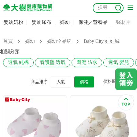
嬰幼奶粉
嬰幼尿布
婦幼
保健／營養品
醫材用品
嬰幼奶粉
會員資料及密碼修改
嬰幼尿布
常用收件人清單
首頁
婦幼
婦幼全品牌
Baby City 娃娃城
抗菌
尿布
大樹獨家
益生菌
魚油
幼兒米餅
貓砂
相關分類
奶瓶奶嘴
婦幼
訂單查詢
透氣 純棉
看護墊 透氣
圍兜 防水
透氣 嬰兒
保健／營養品
收藏清單
價格區間
商品排序
人氣
價格
醫材用品
紅利點數查詢
成人照護
購物金查詢
美容／個人清潔
優惠券領取