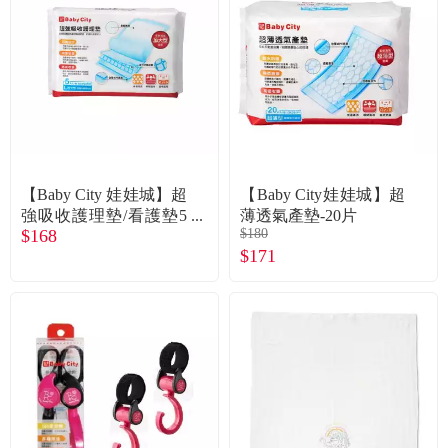
【Baby City 娃娃城】超
【Baby City娃娃城】超
強吸收護理墊/看護墊5
薄透氣產墊-20片
$168
$180
片/包
$171