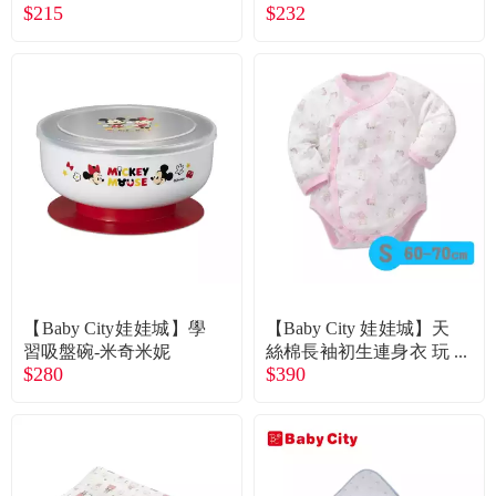
$215
$232
【Baby City娃娃城】學
【Baby City 娃娃城】天
習吸盤碗-米奇米妮
絲棉長袖初生連身衣 玩
$280
$390
具熊(粉S 60-70cm)