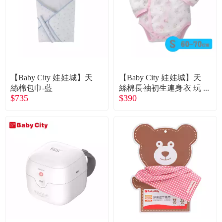
【Baby City 娃娃城】天
【Baby City 娃娃城】天
絲棉包巾-藍
絲棉長袖初生連身衣 玩
$735
$390
具熊(粉S 60-70cm)