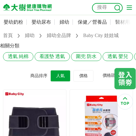
嬰幼奶粉
嬰幼尿布
婦幼
保健／營養品
醫材用品
嬰幼奶粉
會員資料及密碼修改
首頁
婦幼
婦幼全品牌
Baby City 娃娃城
嬰幼尿布
常用收件人清單
抗菌
尿布
大樹獨家
益生菌
魚油
幼兒米餅
貓砂
相關分類
奶瓶奶嘴
透氣 純棉
看護墊 透氣
圍兜 防水
透氣 嬰兒
婦幼
訂單查詢
保健／營養品
收藏清單
價格區間
商品排序
人氣
價格
醫材用品
紅利點數查詢
成人照護
購物金查詢
美容／個人清潔
優惠券領取