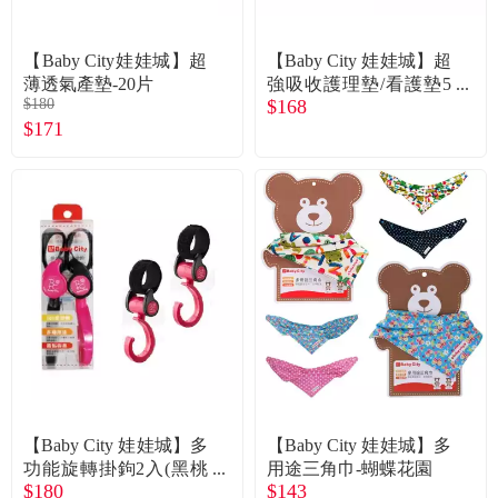
【Baby City娃娃城】超
【Baby City 娃娃城】超
薄透氣產墊-20片
強吸收護理墊/看護墊5
$180
$168
片/包
$171
【Baby City 娃娃城】多
【Baby City 娃娃城】多
功能旋轉掛鉤2入(黑桃
用途三角巾-蝴蝶花園
$180
$143
紅)