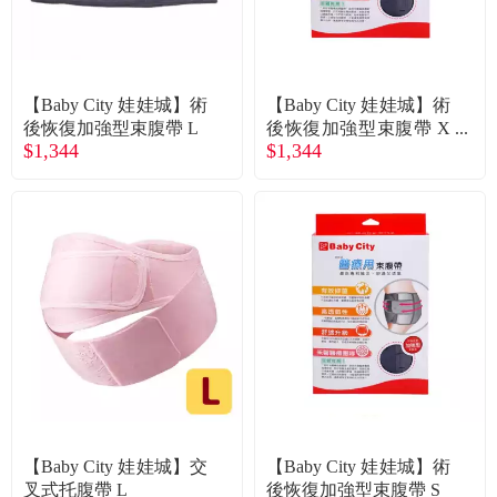
食品／健康食補
優惠券查詢
寵物
登入
【Baby City 娃娃城】術
【Baby City 娃娃城】術
後恢復加強型束腹帶 L
後恢復加強型束腹帶 X
名人嚴選
$1,344
$1,344
L
優惠活動
關於我們
合作提案
購物流程
會員專區
【Baby City 娃娃城】交
【Baby City 娃娃城】術
叉式托腹帶 L
後恢復加強型束腹帶 S